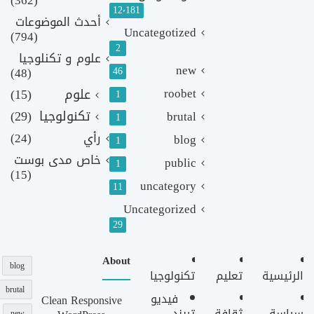
12٬181
أحدث الموضوعات
Uncategotized
(794)
2
علوم و تكنلوجيا
new
(48)
46
roobet
علوم
(15)
1
تكنولوجيا
(29)
brutal
1
رأي
(24)
blog
1
خاص مدى بوست
public
1
(15)
uncategory
11
Uncategorized
29
About
blog
الرئيسية
تعليم
تكنولوجيا
brutal
فيديو
Clean Responsive
سياسة
ثقافة
تريند
new