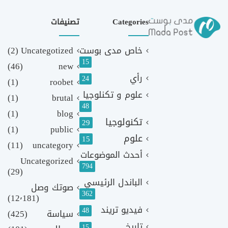
Categories
تصنيفات
خاص مدى بوست
Uncategotized
(2)
15
(46)
new
رأي
24
(1)
roobet
علوم و تكنلوجيا
(1)
brutal
48
(1)
blog
تكنولوجيا
29
(1)
public
علوم
15
(11)
uncategory
أحدث الموضوعات
Uncategorized
794
(29)
الباندل الرئيسي
صوتك وصل
362
(12٬181)
فيديو تريند
48
سياسة
(425)
تاريخ
15