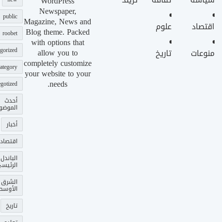
WordPress
Newspaper,
public
Magazine, News and
اقتصاد
علوم
Blog theme. Packed
roobet
with options that
gorized
allow you to
منوعات
تاريخ
completely customize
ategory
your website to your
needs.
gotized
أحدث
الموضو
أخبار
اقتصاد
الباندل
الرئيس
الشرق
الأوسط
تاريخ