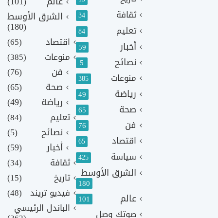
عالم
(101)
ثقافة
الشرق الأوسط
34
(180)
تعليم
84
اقتصاد
(65)
أخبار
59
منوعات
(385)
نصائح
5
فن
(76)
منوعات
385
صحة
(65)
رياضة
49
رياضة
(49)
صحة
65
تعليم
(84)
فن
76
نصائح
(5)
اقتصاد
65
أخبار
(59)
سياسة
425
ثقافة
(34)
الشرق الأوسط
تاريخ
(15)
180
فيديو تريند
(48)
عالم
101
الباندل الرئيسي
صوتك وصل
(362)