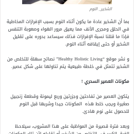
الشخير_ النوم
بما أن الشخير عادة ما يكون أثناء النوم بسبب الإفرازات المخاطية
في الحلق ومجرى الأنف مما يعيق مرور الهواء وصعوبة التنفس
فإذا ما قللنا نسبة الإفرازات فذلك سيساعد بدوره على تقليل
الشخير أو حتى إيقافه أثناء النوم.
و نشر موقع “Healthy Holistic Living” نصائح سهلة للتخلص من
الشخير تتمثل في خلطة طبيعية يتم تناولها على شكل عصير.
مكونات العصير السحري !
يتكون العصير من تفاحتين وجزرتين وربع ليمونة وقطعة زنجبيل
صغيرة ويجب خلط هذه المكونات جيدا وشربها قبل النوم
للحصول على نوم هادئ.
وبعد فترة قصيرة من المواظبة على هذا المشروب، سيلاحظ
الفرق الكبير في التخلص من الشخير أو تقليله لأن تلك المكونات