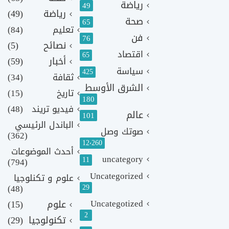
رياضة
49
رياضة
(49)
صحة
65
تعليم
(84)
فن
76
نصائح
(5)
اقتصاد
65
أخبار
(59)
سياسة
425
ثقافة
(34)
الشرق الأوسط
تاريخ
(15)
180
فيديو تريند
(48)
عالم
101
الباندل الرئيسي
صوتك وصل
(362)
12٬260
أحدث الموضوعات
uncategory
11
(794)
Uncategorized
علوم و تكنلوجيا
(48)
29
Uncategotized
علوم
(15)
2
تكنولوجيا
(29)