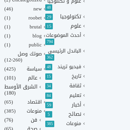
علوم و تكنلوجيا
48
(46)
new
تكنولوجيا
29
(1)
roobet
علوم
(1)
brutal
15
أحدث الموضوعات
(1)
blog
794
(1)
public
الباندل الرئيسي
صوتك وصل
362
(12٬260)
فيديو تريند
48
سياسة
(425)
تاريخ
15
عالم
(101)
ثقافة
الشرق الأوسط
34
(180)
تعليم
84
اقتصاد
(65)
أخبار
59
منوعات
(385)
نصائح
5
فن
(76)
منوعات
385
صحة
(65)