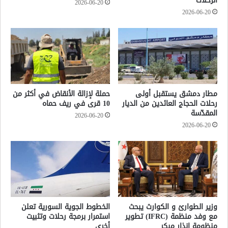
الرحلات
2026-06-20
2026-06-20
مطار دمشق يستقبل أولى
حملة لإزالة الأنقاض في أكثر من
رحلات الحجاج العائدين من الديار
10 قرى في ريف حماه
المقدّسة
2026-06-20
2026-06-20
وزير الطوارئ و الكوارث يبحث
الخطوط الجوية السورية تعلن
مع وفد منظمة (IFRC) تطوير
استمرار برمجة رحلات وتثبيت
منظومة إنذار مبكر
أخرى