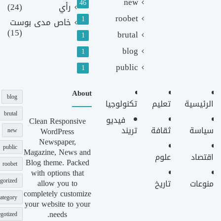
new
46
رأي
(24)
roobet
1
خاص مدى بوست
(15)
brutal
1
blog
1
public
1
About
blog
الرئيسية
تعليم
تكنولوجيا
brutal
فيديو
Clean Responsive
سياسة
ثقافة
تريند
WordPress
new
Newspaper,
public
Magazine, News and
اقتصاد
علوم
Blog theme. Packed
roobet
with options that
gorized
allow you to
منوعات
تاريخ
completely customize
ategory
your website to your
needs.
gotized