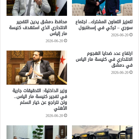
لتعزيز التعاون المشترك.. اجتماع
محافظ دمشق يدين التفجير
سوري – تركي في إسطنبول
الانتحاري الذي استهدف كنيسة
مار إلياس
2026-06-20
2026-06-20
ارتفاع عدد ضحايا الهجوم
الانتحاري في كنيسة مار الياس
في دمشق
2026-06-20
وزير الداخلية: التحقيقات جارية
في تفجير كنيسة مار الياس..
ولن نتراجع عن خيار السلم
الأهلي
2026-06-20