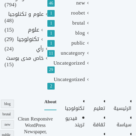
new
46
(794)
roobet
1
علوم و تكنلوجيا
(48)
brutal
1
علوم
(15)
blog
1
تكنولوجيا
(29)
public
1
رأي
(24)
uncategory
11
خاص مدى بوست
Uncategorized
(15)
29
Uncategotized
2
About
blog
الرئيسية
تعليم
تكنولوجيا
brutal
فيديو
Clean Responsive
سياسة
ثقافة
تريند
WordPress
new
Newspaper,
public