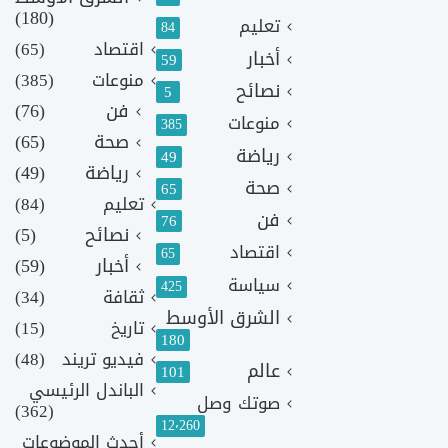
(180)
تعليم
84
اقتصاد
(65)
أخبار
59
منوعات
(385)
نصائح
5
فن
(76)
منوعات
385
صحة
(65)
رياضة
49
رياضة
(49)
صحة
65
تعليم
(84)
فن
76
نصائح
(5)
اقتصاد
65
أخبار
(59)
سياسة
425
ثقافة
(34)
الشرق الأوسط
تاريخ
(15)
180
فيديو تريند
(48)
عالم
101
الباندل الرئيسي
صوتك وصل
(362)
12٬260
أحدث الموضوعات