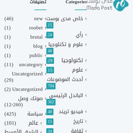
Categories
تصنيفات
خاص مدى بوست
new
(46)
15
(1)
roobet
رأي
24
(1)
brutal
علوم و تكنلوجيا
(1)
blog
48
(1)
public
تكنولوجيا
29
(11)
uncategory
علوم
15
Uncategorized
أحدث الموضوعات
(29)
794
(2)
Uncategotized
الباندل الرئيسي
صوتك وصل
362
(12٬260)
فيديو تريند
48
سياسة
(425)
تاريخ
15
عالم
(101)
ثقافة
الشرق الأوسط
34