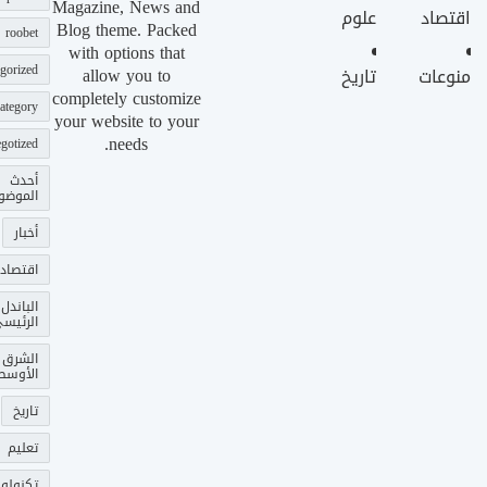
Magazine, News and
اقتصاد
علوم
Blog theme. Packed
roobet
with options that
gorized
allow you to
منوعات
تاريخ
completely customize
ategory
your website to your
needs.
gotized
أحدث
الموضو
أخبار
اقتصاد
الباندل
الرئيس
الشرق
الأوسط
تاريخ
تعليم
تكنولوج