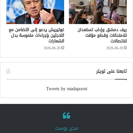
ريف دمشق وإدلب تستعدان
غوتيريش يدعو إلى التضامن مع
للامتحانات وقطع مؤقت
اللاجئين بإجراءات ملموسة بدل
للاتصالات
الشعارات
2026-06-20
2026-06-20
تابعنا على تويتر
Tweets by madapoost
‏مدى بوست‏