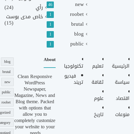
new
46
رأي
(24)
roobet
1
خاص مدى بوست
(15)
brutal
1
blog
1
public
1
About
blog
الرئيسية
تعليم
تكنولوجيا
brutal
فيديو
Clean Responsive
سياسة
ثقافة
تريند
WordPress
new
Newspaper,
public
Magazine, News and
اقتصاد
علوم
Blog theme. Packed
roobet
with options that
gorized
allow you to
منوعات
تاريخ
completely customize
ategory
your website to your
needs.
gotized