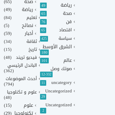
صحة
(65)
رياضة
49
رياضة
(49)
صحة
65
تعليم
(84)
فن
76
نصائح
(5)
اقتصاد
65
أخبار
(59)
سياسة
425
ثقافة
(34)
الشرق الأوسط
تاريخ
(15)
180
فيديو تريند
(48)
عالم
101
الباندل الرئيسي
صوتك وصل
(362)
12٬332
أحدث الموضوعات
uncategory
11
(794)
Uncategorized
علوم و تكنلوجيا
(48)
29
Uncategotized
علوم
(15)
2
تكنولوجيا
(29)