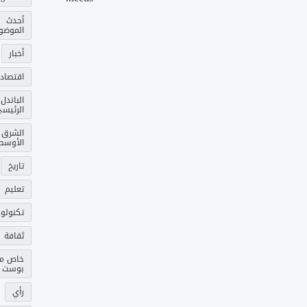
أحدث
الموضو
أخبار
اقتصاد
الباندل
الرئيس
الشرق
الأوسط
تاريخ
تعليم
تكنولوج
ثقافة
خاص م
بوست
رأي