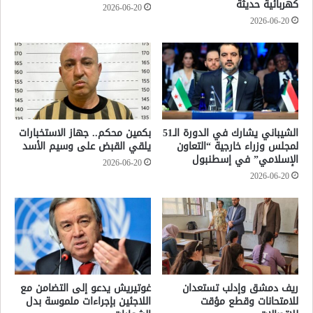
كهربائية حديثة
2026-06-20
2026-06-20
الشيباني يشارك في الدورة الـ51
بكمين محكم.. جهاز الاستخبارات
لمجلس وزراء خارجية “التعاون
يلقي القبض على وسيم الأسد
الإسلامي” في إسطنبول
2026-06-20
2026-06-20
ريف دمشق وإدلب تستعدان
غوتيريش يدعو إلى التضامن مع
للامتحانات وقطع مؤقت
اللاجئين بإجراءات ملموسة بدل