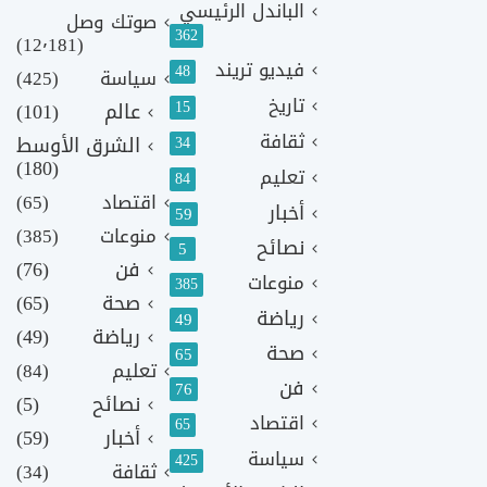
الباندل الرئيسي
صوتك وصل
362
(12٬181)
فيديو تريند
48
سياسة
(425)
تاريخ
15
عالم
(101)
ثقافة
الشرق الأوسط
34
(180)
تعليم
84
اقتصاد
(65)
أخبار
59
منوعات
(385)
نصائح
5
فن
(76)
منوعات
385
صحة
(65)
رياضة
49
رياضة
(49)
صحة
65
تعليم
(84)
فن
76
نصائح
(5)
اقتصاد
65
أخبار
(59)
سياسة
425
ثقافة
(34)