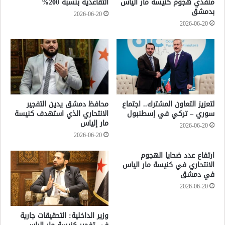
منفذي هجوم كنيسة مار الياس
التقاعدية بنسبة 200%
بدمشق
2026-06-20
2026-06-20
لتعزيز التعاون المشترك.. اجتماع
محافظ دمشق يدين التفجير
سوري – تركي في إسطنبول
الانتحاري الذي استهدف كنيسة
مار إلياس
2026-06-20
2026-06-20
ارتفاع عدد ضحايا الهجوم
الانتحاري في كنيسة مار الياس
في دمشق
2026-06-20
وزير الداخلية: التحقيقات جارية