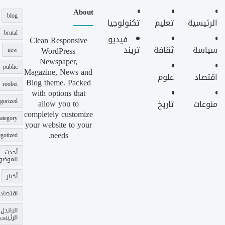
About
blog
الرئيسية
تعليم
تكنولوجيا
brutal
فيديو
Clean Responsive
سياسة
ثقافة
تريند
WordPress
new
Newspaper,
public
Magazine, News and
اقتصاد
علوم
Blog theme. Packed
roobet
with options that
gorized
allow you to
منوعات
تاريخ
completely customize
ategory
your website to your
needs.
gotized
أحدث
الموضو
أخبار
اقتصاد
الباندل
الرئيس