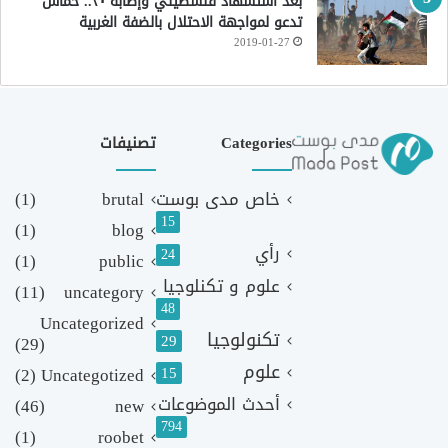
بعد استشهاد فلسطيني وإصابة ٣٠.. حماس
تدعو لمواجهة الاحتلال بالضفة الغربية
2019-01-27
Categories
تصنيفات
خاص مدى بوست
brutal
(1)
15
(1)
blog
رأي
24
(1)
public
علوم و تكنلوجيا
(11)
uncategory
48
Uncategorized
تكنولوجيا
29
(29)
علوم
(2)
Uncategotized
15
أحدث الموضوعات
(46)
new
794
(1)
roobet