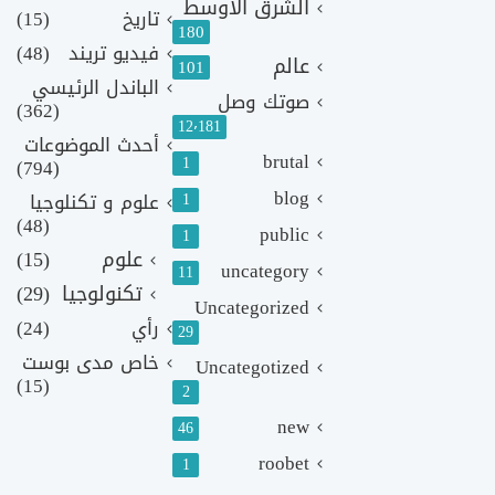
الشرق الأوسط
تاريخ
(15)
180
فيديو تريند
(48)
عالم
101
الباندل الرئيسي
صوتك وصل
(362)
12٬181
أحدث الموضوعات
brutal
1
(794)
blog
1
علوم و تكنلوجيا
(48)
public
1
علوم
(15)
uncategory
11
تكنولوجيا
(29)
Uncategorized
رأي
(24)
29
خاص مدى بوست
Uncategotized
(15)
2
new
46
roobet
1