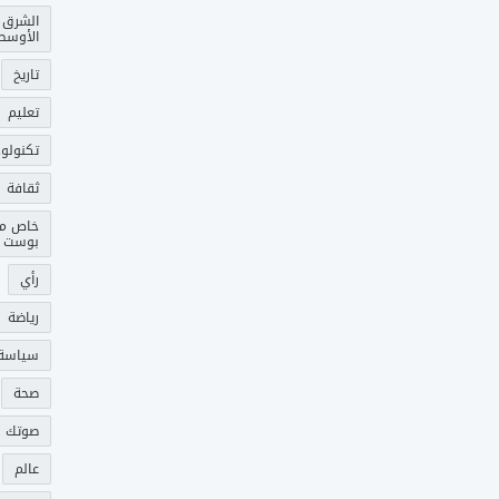
الشرق
الأوسط
تاريخ
تعليم
تكنولوج
ثقافة
خاص م
بوست
رأي
رياضة
سياسة
صحة
صوتك 
عالم