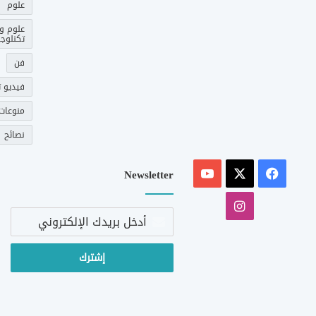
علوم
علوم و
تكنلوجي
فن
فيديو ت
منوعات
نصائح
‫X
فيسبوك
‫YouTube
Newsletter
انستقرام
أدخل
بريدك
الإلكتروني