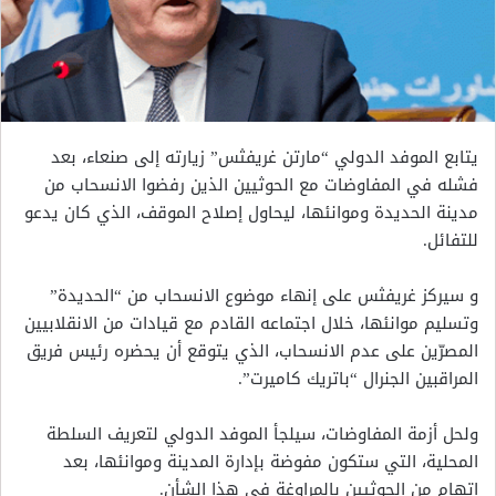
يتابع الموفد الدولي “مارتن غريفثس” زيارته إلى صنعاء، بعد
فشله في المفاوضات مع الحوثيين الذين رفضوا الانسحاب من
مدينة الحديدة وموانئها، ليحاول إصلاح الموقف، الذي كان يدعو
للتفائل.
و سيركز غريفثس على إنهاء موضوع الانسحاب من “الحديدة”
وتسليم موانئها، خلال اجتماعه القادم مع قيادات من الانقلابيين
المصرّين على عدم الانسحاب، الذي يتوقع أن يحضره رئيس فريق
المراقبين الجنرال “باتريك كاميرت”.
ولحل أزمة المفاوضات، سيلجأ الموفد الدولي لتعريف السلطة
المحلية، التي ستكون مفوضة بإدارة المدينة وموانئها، بعد
اتهام من الحوثيين بالمراوغة في هذا الشأن.