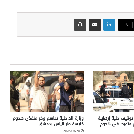
لينكدإن
مشاركة عبر البريد
طباعة
‫X
 توقيف خلية إرهابية
وزارة الداخلية تداهم وكر منفذي هجوم
م متورط في هجوم
كنيسة مار الياس بدمشق
2026-06-20