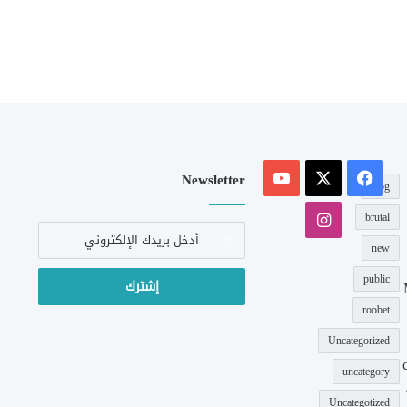
‫X
فيسبوك
‫YouTube
Newsletter
blog
انستقرام
brutal
أدخل
بريدك
new
الإلكتروني
public
roobet
Uncategorized
uncategory
Uncategotized