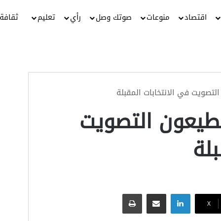
اقتصاد
منوعات
صوتك وصل
رأي
تعليم
ثقافة
تطيعون التصويت
بلة
لينكدإن
مشاركة عبر البريد
طباعة
‫X