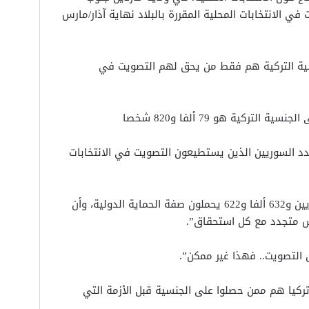
 التصويت في الانتخابات المحلية المقررة بالبلاد نهاية آذار/مارس
سية التركية هم فقط من يحق لهم التصويت في
تركية هو 79 ألفا و820 شخصا
 عدد السوريين الذين يستطيعون التصويت في الانتخابات
وأشار صويلو أن “عدد السوريين في تركيا بلغ 3 ملايين و632 ألفا و622 يحملون صفة الحماية الدولية، وأن
 متجدد مع كل استحقاق”.
لتصويت.. فهذا غير ممكن”.
ركيا هم ممن حصلوا على الجنسية قبل الأزمة التي