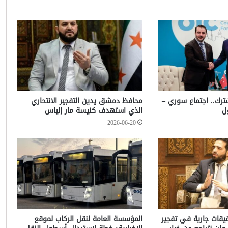
شترك.. اجتماع سوري –
محافظ دمشق يدين التفجير الانتحاري
ل
الذي استهدف كنيسة مار إلياس
2026-06-20
حقيقات جارية في تفجير
المؤسسة العامة لنقل الركاب لموقع