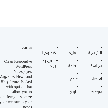
About
الرئيسية
تعليم
تكنولوجيا
فيديو
Clean Responsive
سياسة
ثقافة
تريند
WordPress
Newspaper,
Magazine, News and
اقتصاد
علوم
Blog theme. Packed
with options that
allow you to
منوعات
تاريخ
completely customize
your website to your
needs.