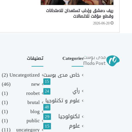
ريف دمشق وإدلب تستعدان للامتحانات
وقطع مؤقت للاتصالات
2026-06-20
Categories
تصنيفات
خاص مدى بوست
Uncategotized
(2)
15
(46)
new
رأي
24
(1)
roobet
علوم و تكنلوجيا
(1)
brutal
48
(1)
blog
تكنولوجيا
29
(1)
public
علوم
15
(11)
uncategory