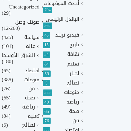
أحدث الموضوعات
Uncategorized
794
(29)
الباندل الرئيسي
صوتك وصل
362
(12٬260)
فيديو تريند
48
سياسة
(425)
تاريخ
15
عالم
(101)
ثقافة
الشرق الأوسط
34
(180)
تعليم
84
اقتصاد
(65)
أخبار
59
منوعات
(385)
نصائح
5
فن
(76)
منوعات
385
صحة
(65)
رياضة
49
رياضة
(49)
صحة
65
تعليم
(84)
فن
76
نصائح
(5)
اقتصاد
65