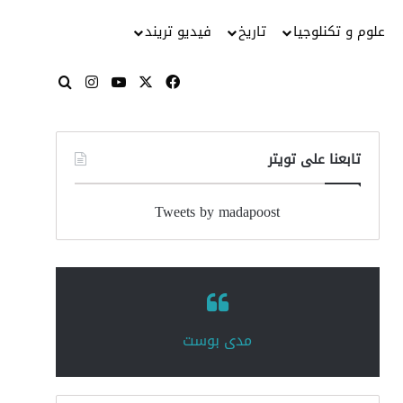
علوم و تكنلوجيا
تاريخ
فيديو تريند
‫X
فيسبوك
‫YouTube
انستقرام
بحث عن
تابعنا على تويتر
Tweets by madapoost
‏مدى بوست‏