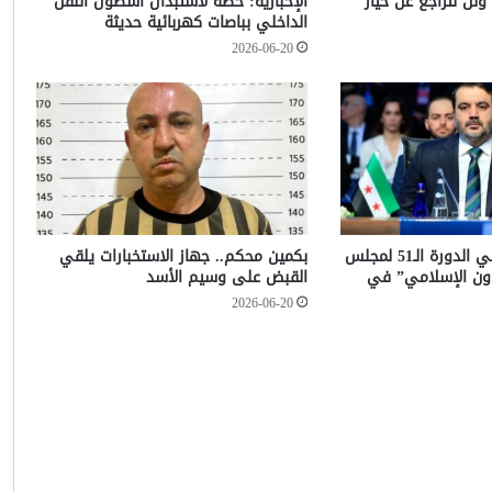
ولن نتراجع عن خيار
الإخبارية: خطة لاستبدال أسطول النقل
الداخلي بباصات كهربائية حديثة
2026-06-20
الشيباني يشارك في الدورة الـ51 لمجلس
بكمين محكم.. جهاز الاستخبارات يلقي
عاون الإسلامي” في
القبض على وسيم الأسد
2026-06-20