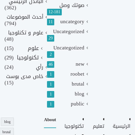
الباندل الرئيسي
صوتك وصل
(362)
12٬181
أحدث الموضوعات
uncategory
11
(794)
Uncategorized
علوم و تكنلوجيا
(48)
29
Uncategotized
علوم
(15)
2
تكنولوجيا
(29)
new
46
رأي
(24)
roobet
1
خاص مدى بوست
(15)
brutal
1
blog
1
public
1
About
blog
الرئيسية
تعليم
تكنولوجيا
brutal