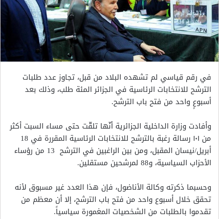
في رقم قياسي لم تشهده البلاد من قبل، تجاوز عدد طلبات
الترشح للانتخابات الرئاسية في الجزائر المئة طلب، وذلك بعد
أسبوعٍ واحد من فتح باب الترشح.
وأفادت وزارة الداخلية الجزائرية أنّها تلقّت حتى مساء السبت أكثر
من ١٠١ رسالة رغبة بالترشح للانتخابات الرئاسية المقررة في
18
أبريل/نيسان المقبل، ومن بين الراغبين في الترشح 13 من رؤساء
الأحزاب السياسية، و88 لمرشحين مستقلين.
وحسبما ذكرته وكالة الأناضول، فإن هذا العدد غير مسبوق لأنه
تحقق خلال أسبوع واحد من فتح باب الترشح، إلا أن معظم من
تقدموا بالطلبات من الشخصيات المغمورة سياسياً.