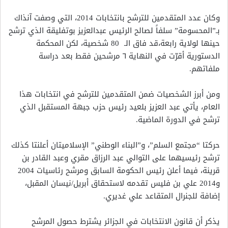
وكان عدد المتقدمين للترشح بانتخابات 2014، التي وصفت آنذاك
بـ”المحسومة” سلفاً لصالح الرئيس عبدالعزيز بوتفليقة الذي ترشح
حينها لولاية رابعة،قد فاق الـ 80 شخصية، لكن المحكمة
الدستورية أقرّت في النهاية ٦ مرشحين فقط بعد دراسة
ملفاتهم.
ومن أبرز الشخصيات ضمن المتقدمين للترشح في انتخابات هذا
العام، يأتي عبد العزيز بلعيد رئيس حزب جبهة المستقبل الذي
ترشح في الدورة الماضية.
حركتا “مجتمع السلم”، و”البناء الوطني” الإسلاميتان أعلنتا كذلك
ترشح رئيسيهما على التوالي عبد الرزاق مقري وعبد القادر بن
قرينة، فيما أعلن رئيس الحكومة السابق ومرشح رئاسيات 2004
و2014 علي بن فليس تقدمه لاستحقاق أبريل/نيسان المقبل،
إضافة للجنرال المتقاعد علي غديري.
يذكر أن قانون الانتخابات في الجزائر يشترط حصول المرشح