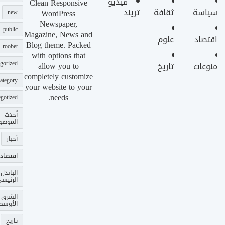
فيديو
Clean Responsive
سياسة
ثقافة
تريند
WordPress
new
Newspaper,
public
Magazine, News and
اقتصاد
علوم
Blog theme. Packed
roobet
with options that
gorized
allow you to
منوعات
تاريخ
completely customize
ategory
your website to your
needs.
gotized
أحدث
الموضو
أخبار
اقتصاد
الباندل
الرئيس
الشرق
الأوسط
تاريخ