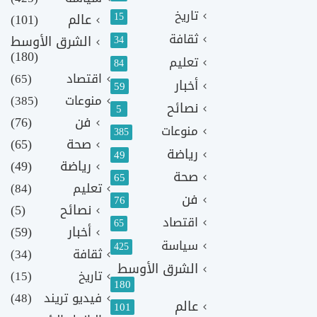
تاريخ
15
عالم
(101)
ثقافة
الشرق الأوسط
34
(180)
تعليم
84
اقتصاد
(65)
أخبار
59
منوعات
(385)
نصائح
5
فن
(76)
منوعات
385
صحة
(65)
رياضة
49
رياضة
(49)
صحة
65
تعليم
(84)
فن
76
نصائح
(5)
اقتصاد
65
أخبار
(59)
سياسة
425
ثقافة
(34)
الشرق الأوسط
تاريخ
(15)
180
فيديو تريند
(48)
عالم
101