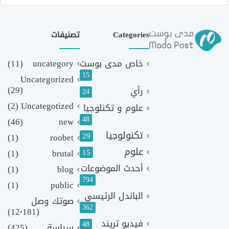
Categories
تصنيفات
خاص مدى بوست
uncategory
(11)
15
Uncategorized
(29)
رأي
24
(2)
Uncategotized
علوم و تكنلوجيا
48
(46)
new
تكنولوجيا
29
(1)
roobet
علوم
(1)
brutal
15
أحدث الموضوعات
(1)
blog
794
(1)
public
الباندل الرئيسي
صوتك وصل
362
(12٬181)
فيديو تريند
48
سياسة
(425)