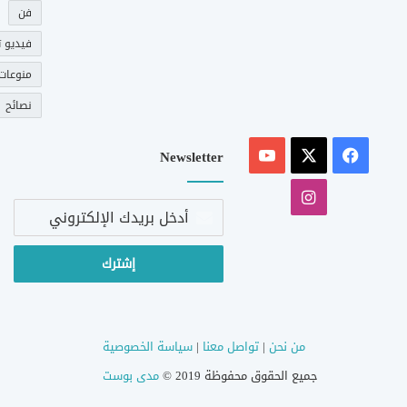
فن
فيديو ت
منوعات
نصائح
‫X
فيسبوك
‫YouTube
Newsletter
انستقرام
أدخل
بريدك
الإلكتروني
من نحن
|
تواصل معنا
|
سياسة الخصوصية
جميع الحقوق محفوظة 2019 ©
مدى بوست