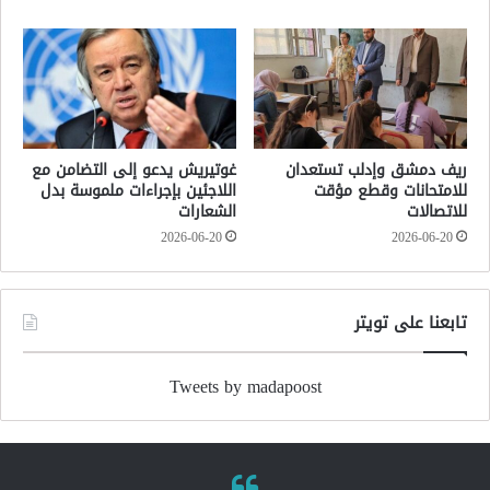
ريف دمشق وإدلب تستعدان
غوتيريش يدعو إلى التضامن مع
للامتحانات وقطع مؤقت
اللاجئين بإجراءات ملموسة بدل
للاتصالات
الشعارات
2026-06-20
2026-06-20
تابعنا على تويتر
Tweets by madapoost