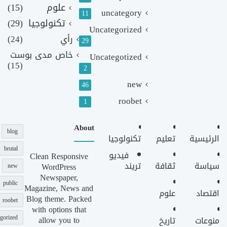
علوم
(15)
uncategory
11
تكنولوجيا
(29)
Uncategorized
رأي
(24)
29
خاص مدى بوست
Uncategotized
(15)
2
new
46
roobet
1
About
blog
الرئيسية
تعليم
تكنولوجيا
brutal
فيديو
Clean Responsive
سياسة
ثقافة
تريند
WordPress
new
Newspaper,
public
Magazine, News and
اقتصاد
علوم
Blog theme. Packed
roobet
with options that
gorized
allow you to
منوعات
تاريخ