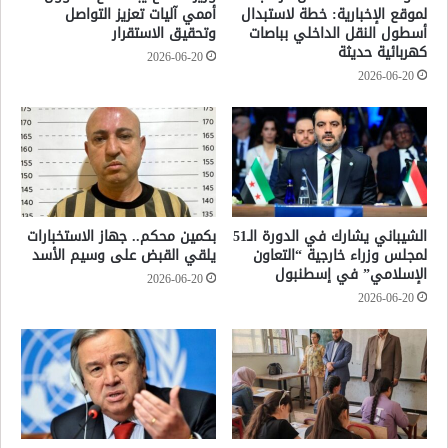
لموقع الإخبارية: خطة لاستبدال
أممي آليات تعزيز التواصل
أسطول النقل الداخلي بباصات
وتحقيق الاستقرار
كهربائية حديثة
2026-06-20
2026-06-20
الشيباني يشارك في الدورة الـ51
بكمين محكم.. جهاز الاستخبارات
لمجلس وزراء خارجية “التعاون
يلقي القبض على وسيم الأسد
الإسلامي” في إسطنبول
2026-06-20
2026-06-20