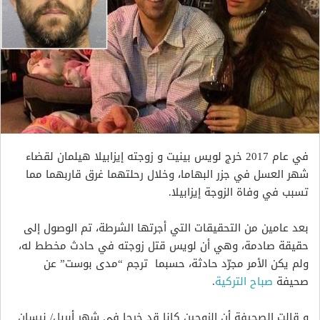
في عام 2017 خرج لويس بينيت و زوجته إيزابيلا هيلمان لقضاء
شهر العسل في جزر البهاما، وخلال رحلتهما غرق قاربهما مما
تسبب في وفاة الزوجة إيزابيلا.
بعد عامين من التحقيقات التي أجرتها الشرطة، تم الوصول إلى
حقيقة صادمة، وهي أن لويس قتل زوجته في حادث مخطط له،
ولم يكن الأمر مجرّد حادثة، حسبما ترجم “مدى بوست” عن
صحيفة
صباح التركية
.
و قالت الصحيفة أن الزوجين كانا قد خرجا في شهر أبريل/ نيسان