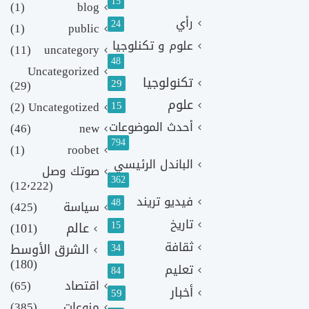
15
(1)
blog
رأي
24
(1)
public
علوم و تكنلوجيا
(11)
uncategory
48
Uncategorized
تكنولوجيا
29
(29)
علوم
(2)
Uncategotized
15
أحدث الموضوعات
(46)
new
794
(1)
roobet
الباندل الرئيسي
صوتك وصل
362
(12٬222)
فيديو تريند
48
سياسة
(425)
تاريخ
15
عالم
(101)
ثقافة
الشرق الأوسط
34
(180)
تعليم
84
اقتصاد
(65)
أخبار
59
منوعات
(385)