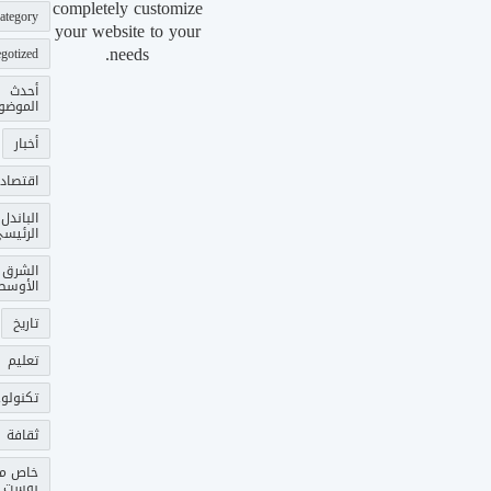
completely customize
ategory
your website to your
needs.
gotized
أحدث
الموضو
أخبار
اقتصاد
الباندل
الرئيس
الشرق
الأوسط
تاريخ
تعليم
تكنولوج
ثقافة
خاص م
بوست