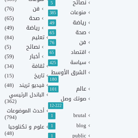
نصائح
5
فن
(76)
منوعات
385
صحة
(65)
رياضة
49
رياضة
(49)
صحة
65
تعليم
(84)
فن
76
نصائح
(5)
اقتصاد
65
أخبار
(59)
سياسة
425
ثقافة
(34)
الشرق الأوسط
تاريخ
(15)
180
فيديو تريند
(48)
عالم
101
الباندل الرئيسي
صوتك وصل
(362)
12٬222
أحدث الموضوعات
brutal
1
(794)
blog
1
علوم و تكنلوجيا
(48)
public
1