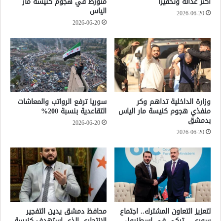
أكثر عدالة وتحفيزاً
متورط في هجوم كنيسة مار
الياس
2026-06-20
2026-06-20
وزارة الداخلية تداهم وكر
سوريا ترفع الرواتب والمعاشات
منفذي هجوم كنيسة مار الياس
التقاعدية بنسبة 200%
بدمشق
2026-06-20
2026-06-20
لتعزيز التعاون المشترك.. اجتماع
محافظ دمشق يدين التفجير
سوري – تركي في إسطنبول
الانتحاري الذي استهدف كنيسة