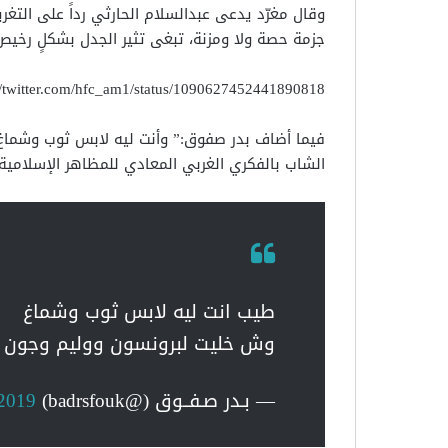
وقال مغرّد يدعى عبدالسلام الحارثي رداً على التغ
جزمة حصة ولا ومزنة، تبغى تثير الجدل بشكلٍ رخيص
://twitter.com/hfc_am1/status/1090627452441890818
فيما أضاف بدر صفوق:” وأنت ليه لابس ثوب وشماغ
الشاب بالفكري الغربي المعادي للمظاهر الإسلامية 
طيب انت ليه لابس ثوب وشماغ
وش خليت لبرونسون ووليم وجون
— بـدر صـفــوق (@badrsfouk)
 2019