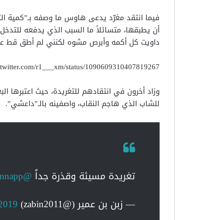
فيما انتقد مغرّد يدعى هاوس ما وصفه بـ”كمية التخل
أن يطبقها، متسائلاً ما السبب الذي يدفعه للتدخل
داويت كل أكمه وأبرص مشوه لكنني لم أطق قط علا
//twitter.com/r1___xm/status/1090609310407819267
وزاد أخرون في انتقادهم للتغريدة، حيث اعتبرها ال
للشاب الذي هاجم النقاب، واصفينه بالـ”داعشي”.
تغريدة مسيئة وقذرة جداً
@kamnapp
— زبن بن عمير (@zabin2011)
 2019