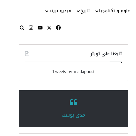
علوم و تكنلوجيا
تاريخ
فيديو تريند
‫X
فيسبوك
‫YouTube
انستقرام
بحث عن
تابعنا على تويتر
Tweets by madapoost
‏مدى بوست‏