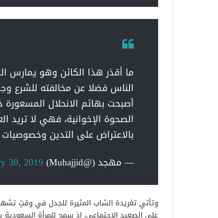
ما أقذر هذا الكائن وهو يمارس الد
الناس فضلا عن مخالفته للشرع وجرأت
أصبحت بهائم الانحلال المسعورة خ
الصحوة الإخوانية، فهي لا تريد الع
بالاعتراض على التدين وخصوصيات 
— مهجد (@Muhajjid)
ry 30, 2019
وتأتي تغريدة الشاب المثيرة للجدل في وقتٍ تشهد 
على الصعيد الاجتماعي، إذ سمح للمرأة السعودية بق