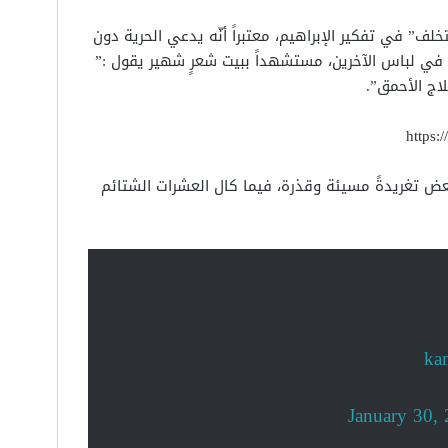
ف” في تفكير الإبراهيم، معتبراً أنّه يدعي الحرية دون
 في لباس الآخرين، مستشهداً ببيت شعرٍ شهير يقول :”
ج الأحمق”.
https:
بعض تغريدةً مسيئة وقذرة، فيما كال العشرات الشتائم
January 30,