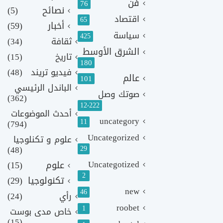
فن
76
نصائح
(5)
اقتصاد
65
أخبار
(59)
سياسة
425
ثقافة
(34)
الشرق الأوسط
تاريخ
(15)
180
فيديو تريند
(48)
عالم
101
الباندل الرئيسي
صوتك وصل
(362)
12٬222
أحدث الموضوعات
uncategory
11
(794)
Uncategorized
علوم و تكنلوجيا
(48)
29
Uncategotized
علوم
(15)
2
تكنولوجيا
(29)
new
46
رأي
(24)
roobet
1
خاص مدى بوست
(15)