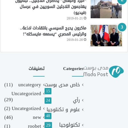
“البرد والبغض” يحاصران اللاجئين.. لبنانيون
يهاجمون اللاجئين السوريين في عرسال
(فيديو)
2019-01-21
ماكرون يحرج السيسي بانتقادات لاذعة..
والرئيس المصري “يسمعه مايسكته”!
2019-01-28
Categories
تصنيفات
خاص مدى بوست
uncategory
(11)
15
Uncategorized
(29)
رأي
24
(2)
Uncategotized
علوم و تكنلوجيا
48
(46)
new
تكنولوجيا
29
(1)
roobet