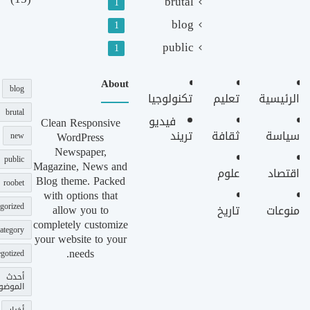
brutal
1
blog
1
public
1
About
blog
الرئيسية
تعليم
تكنولوجيا
brutal
فيديو
Clean Responsive
سياسة
ثقافة
تريند
WordPress
new
Newspaper,
public
Magazine, News and
اقتصاد
علوم
Blog theme. Packed
roobet
with options that
gorized
allow you to
منوعات
تاريخ
completely customize
ategory
your website to your
needs.
gotized
أحدث
الموضو