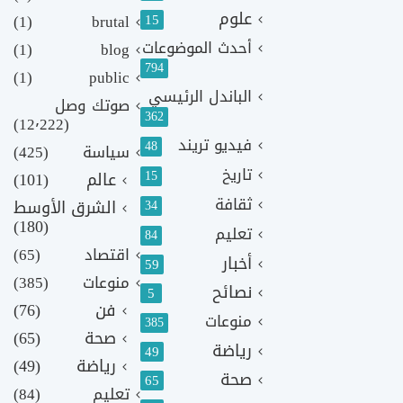
علوم
(1)
brutal
15
أحدث الموضوعات
(1)
blog
794
(1)
public
الباندل الرئيسي
صوتك وصل
362
(12٬222)
فيديو تريند
48
سياسة
(425)
تاريخ
15
عالم
(101)
ثقافة
الشرق الأوسط
34
(180)
تعليم
84
اقتصاد
(65)
أخبار
59
منوعات
(385)
نصائح
5
فن
(76)
منوعات
385
صحة
(65)
رياضة
49
رياضة
(49)
صحة
65
تعليم
(84)