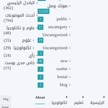
الباندل الرئيسي
صوتك وصل
(362)
12٬222
أحدث الموضوعات
public
1
(794)
uncategory
11
علوم و تكنلوجيا
(48)
Uncategorized
علوم
(15)
29
تكنولوجيا
(29)
Uncategotized
2
رأي
(24)
new
46
خاص مدى بوست
(15)
roobet
1
brutal
1
blog
1
About
blog
الرئيسية
تعليم
تكنولوجيا
brutal