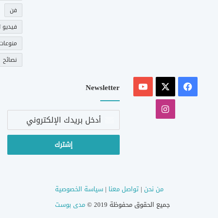
فن
فيديو ت
منوعات
نصائح
‫X
فيسبوك
‫YouTube
Newsletter
انستقرام
أدخل
بريدك
الإلكتروني
من نحن
|
تواصل معنا
|
سياسة الخصوصية
جميع الحقوق محفوظة 2019 ©
مدى بوست