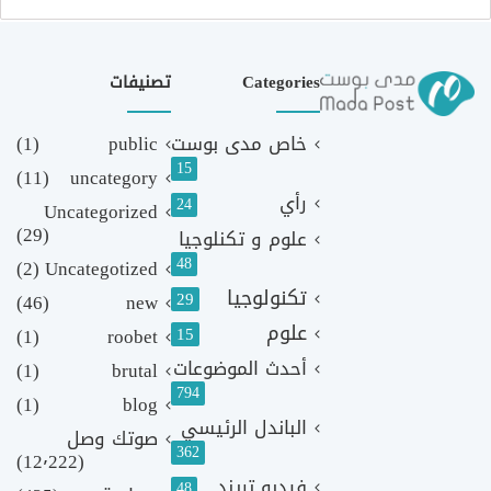
Categories
تصنيفات
خاص مدى بوست
public
(1)
15
(11)
uncategory
رأي
24
Uncategorized
(29)
علوم و تكنلوجيا
48
(2)
Uncategotized
تكنولوجيا
29
(46)
new
علوم
(1)
roobet
15
أحدث الموضوعات
(1)
brutal
794
(1)
blog
الباندل الرئيسي
صوتك وصل
362
(12٬222)
فيديو تريند
48