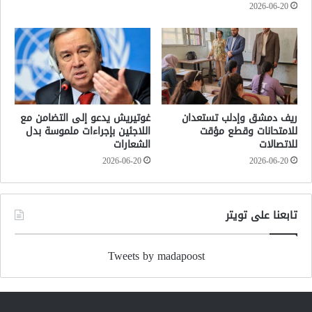
2026-06-20
ريف دمشق وإدلب تستعدان
غوتيريش يدعو إلى التضامن مع
للامتحانات وقطع مؤقت
اللاجئين بإجراءات ملموسة بدل
للاتصالات
الشعارات
2026-06-20
2026-06-20
تابعنا على تويتر
Tweets by madapoost