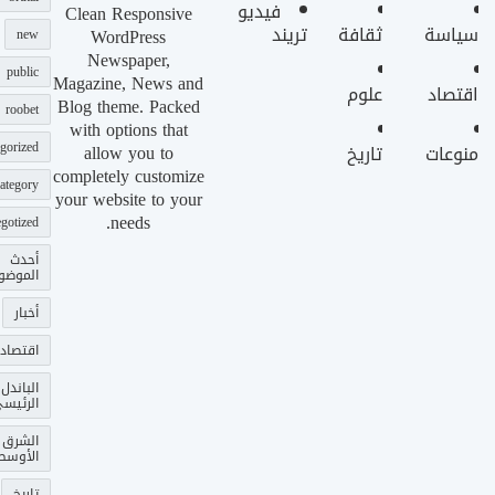
فيديو
Clean Responsive
سياسة
ثقافة
تريند
WordPress
new
Newspaper,
public
Magazine, News and
اقتصاد
علوم
Blog theme. Packed
roobet
with options that
gorized
allow you to
منوعات
تاريخ
completely customize
ategory
your website to your
needs.
gotized
أحدث
الموضو
أخبار
اقتصاد
الباندل
الرئيس
الشرق
الأوسط
تاريخ