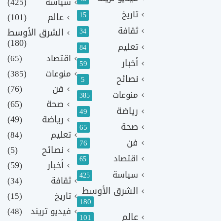
سياسة
(425)
تاريخ
15
عالم
(101)
ثقافة
الشرق الأوسط
34
(180)
تعليم
84
اقتصاد
(65)
أخبار
59
منوعات
(385)
نصائح
5
فن
(76)
منوعات
385
صحة
(65)
رياضة
49
رياضة
(49)
صحة
65
تعليم
(84)
فن
76
نصائح
(5)
اقتصاد
65
أخبار
(59)
سياسة
425
ثقافة
(34)
الشرق الأوسط
تاريخ
(15)
180
فيديو تريند
(48)
عالم
101