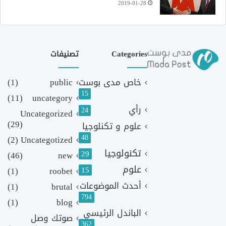
2019-01-28
Categories
تصنيفات
خاص مدى بوست
public
(1)
15
(11)
uncategory
رأي
24
Uncategorized
(29)
علوم و تكنلوجيا
48
(2)
Uncategotized
تكنولوجيا
29
(46)
new
علوم
(1)
roobet
15
أحدث الموضوعات
(1)
brutal
794
(1)
blog
الباندل الرئيسي
صوتك وصل
362