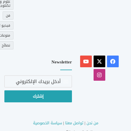
علوم و
تكنلوجي
فن
فيديو ت
منوعات
نصائح
‫X
فيسبوك
‫YouTube
Newsletter
انستقرام
أدخل
بريدك
الإلكتروني
من نحن
|
تواصل معنا
|
سياسة الخصوصية