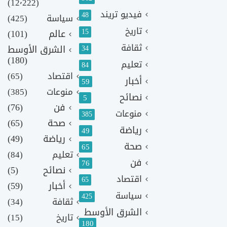
(12٬222)
فيديو تريند
48
سياسة
(425)
تاريخ
15
عالم
(101)
ثقافة
الشرق الأوسط
34
(180)
تعليم
84
اقتصاد
(65)
أخبار
59
منوعات
(385)
نصائح
5
فن
(76)
منوعات
385
صحة
(65)
رياضة
49
رياضة
(49)
صحة
65
تعليم
(84)
فن
76
نصائح
(5)
اقتصاد
65
أخبار
(59)
سياسة
425
ثقافة
(34)
الشرق الأوسط
تاريخ
(15)
180