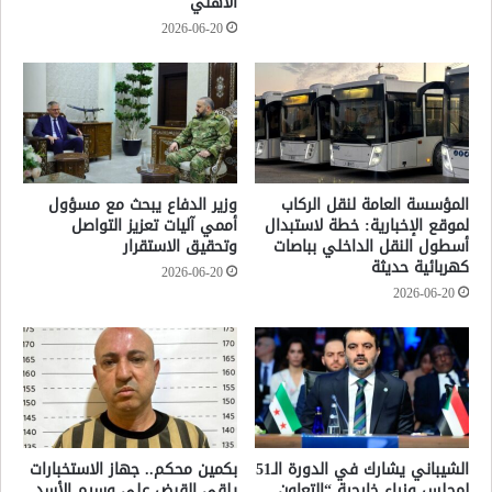
الأهلي
2026-06-20
المؤسسة العامة لنقل الركاب
وزير الدفاع يبحث مع مسؤول
لموقع الإخبارية: خطة لاستبدال
أممي آليات تعزيز التواصل
أسطول النقل الداخلي بباصات
وتحقيق الاستقرار
كهربائية حديثة
2026-06-20
2026-06-20
الشيباني يشارك في الدورة الـ51
بكمين محكم.. جهاز الاستخبارات
لمجلس وزراء خارجية “التعاون
يلقي القبض على وسيم الأسد