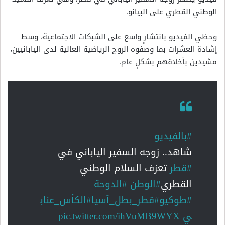
الوطني القطري على البيانو.
وحظي الفيديو بانتشارٍ واسع على الشبكات الاجتماعية، وسط
إشادة العشرات بما وصفوه الروح الرياضية العالية لدى اليابانيين،
مشيدين بأخلاقهم بشكلٍ عام.
#بالفيديو
شاهد.. زوجه السفير الياباني في
#قطر
تعزف السلام الوطني
القطري
#الوطن
#الدوحة
#طوكيو
#قطر_بطل_آسيا
#الكأس_عناب
ي
pic.twitter.com/ihVuMB9WYX