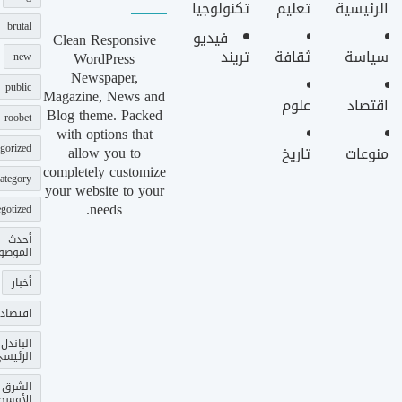
الرئيسية
تعليم
تكنولوجيا
brutal
فيديو
Clean Responsive
سياسة
ثقافة
تريند
WordPress
new
Newspaper,
public
Magazine, News and
اقتصاد
علوم
Blog theme. Packed
roobet
with options that
gorized
allow you to
منوعات
تاريخ
completely customize
ategory
your website to your
needs.
gotized
أحدث
الموضو
أخبار
اقتصاد
الباندل
الرئيس
الشرق
الأوسط