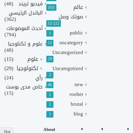
فيديو تريند
(48)
عالم
101
الباندل الرئيسي
صوتك وصل
(362)
12٬222
أحدث الموضوعات
public
1
(794)
uncategory
11
علوم و تكنلوجيا
(48)
Uncategorized
علوم
(15)
29
تكنولوجيا
(29)
Uncategotized
2
رأي
(24)
new
46
خاص مدى بوست
(15)
roobet
1
brutal
1
blog
1
About
blog