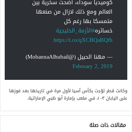
كوميديا سوداء، أضحت سخرية بين
العالم ومع ذلك لازال من صنعها
متمسكا بها رغم كل
خسائره
#الأزمة_الخليجية
https://t.co/qXCBQaBQfh
— مهنا الحبيل (@MohannaAlhubail)
February 2, 2019
وكانت قطر توّجت بكأس آسيا لأول مرة في تاريخها بعد فوزها
على اليابان ٣- ١، في ملعب بإمارة أبو ظبي الإماراتية.
مقالات ذات صلة