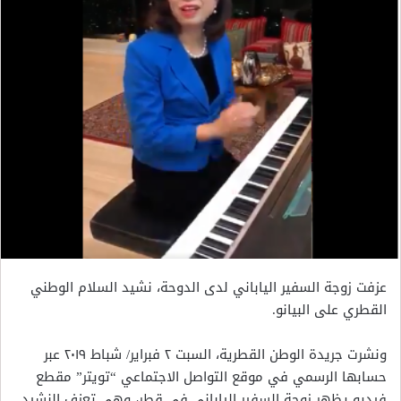
عزفت زوجة السفير الياباني لدى الدوحة، نشيد السلام الوطني
القطري على البيانو.
ونشرت جريدة الوطن القطرية، السبت ٢ فبراير/ شباط ٢٠١٩ عبر
حسابها الرسمي في موقع التواصل الاجتماعي “تويتر” مقطع
فيديو يظهر زوجة السفير الياباني في قطر، وهي تعزف النشيد