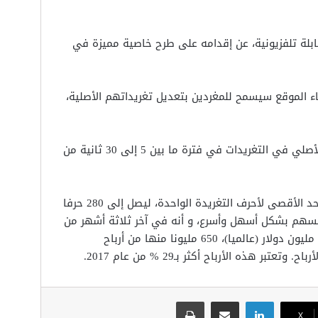
 تلفزيونية، عن إقدامه على طرح خاصية مميزة في
 الموقع سيسمح للمغردين بتعديل تغريداتهم الأصلية،
وأوضح مؤسس الشركة أنه سيسمح لتعديل النص الأصلي في التغريدات في فترة ما بين 5 إلى 30 ثانية من
يذكر أن الموقع قد أتاح عام 2017، إمكانية زيادة الحد الأقصى لأحرف التغريدة الواحدة، ليصل إلى 280 حرفا
ير عن أنفسهم بشكل أسهل وأسرع، و أنه في آخر ثلاثة أشهر من
عام 2018 سجلت شركة “تويتر” أرباحا بلغت نحو 758 مليون دولار (عالميا)، 650 مليونا منها من أرباح
لينكدإن
مشاركة عبر البريد
طباعة
‫X