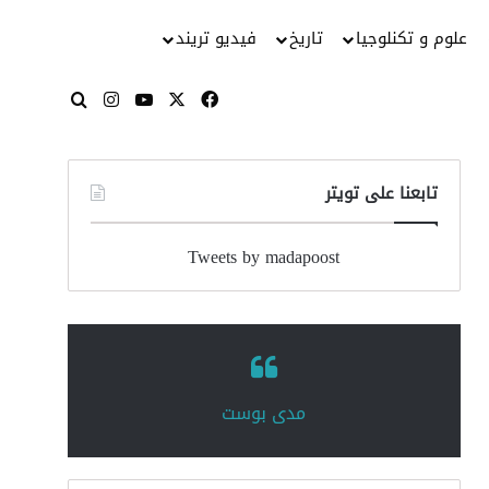
علوم و تكنلوجيا
تاريخ
فيديو تريند
‫X
فيسبوك
‫YouTube
انستقرام
بحث عن
تابعنا على تويتر
Tweets by madapoost
‏مدى بوست‏