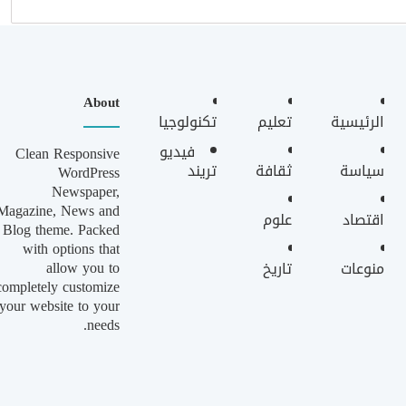
About
الرئيسية
تعليم
تكنولوجيا
فيديو
Clean Responsive
سياسة
ثقافة
تريند
WordPress
Newspaper,
Magazine, News and
اقتصاد
علوم
Blog theme. Packed
with options that
allow you to
منوعات
تاريخ
completely customize
your website to your
needs.