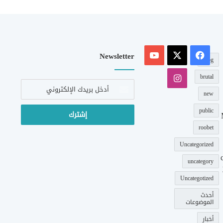
‫X
فيسبوك
‫YouTube
Newsletter
blog
انستقرام
brutal
أدخل
بريدك
new
الإلكتروني
public
roobet
Uncategorized
uncategory
Uncategotized
أحدث
الموضوعات
أخبار