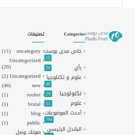
Categories
تصنيفات
خاص مدى بوست
uncategory
(11)
15
Uncategorized
(29)
رأي
24
(2)
Uncategotized
علوم و تكنلوجيا
48
(46)
new
تكنولوجيا
29
(1)
roobet
علوم
(1)
brutal
15
أحدث الموضوعات
(1)
blog
794
(1)
public
الباندل الرئيسي
صوتك وصل