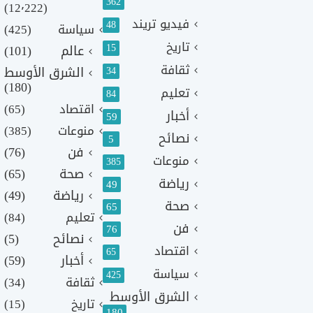
362
(12٬222)
فيديو تريند
48
سياسة
(425)
تاريخ
15
عالم
(101)
ثقافة
الشرق الأوسط
34
(180)
تعليم
84
اقتصاد
(65)
أخبار
59
منوعات
(385)
نصائح
5
فن
(76)
منوعات
385
صحة
(65)
رياضة
49
رياضة
(49)
صحة
65
تعليم
(84)
فن
76
نصائح
(5)
اقتصاد
65
أخبار
(59)
سياسة
425
ثقافة
(34)
الشرق الأوسط
تاريخ
(15)
180