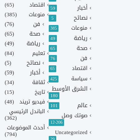
اقتصاد
(65)
أخبار
59
منوعات
(385)
نصائح
5
فن
(76)
منوعات
385
صحة
(65)
رياضة
49
رياضة
(49)
صحة
65
تعليم
(84)
فن
76
نصائح
(5)
اقتصاد
65
أخبار
(59)
سياسة
425
ثقافة
(34)
الشرق الأوسط
تاريخ
(15)
180
فيديو تريند
(48)
عالم
101
الباندل الرئيسي
صوتك وصل
(362)
12٬206
أحدث الموضوعات
Uncategorized
(794)
29