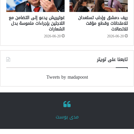
ريف دمشق وإدلب تستعدان
غوتيريش يدعو إلى التضامن مع
للامتحانات وقطع مؤقت
اللاجئين بإجراءات ملموسة بدل
للاتصالات
الشعارات
2026-06-20
2026-06-20
تابعنا على تويتر
Tweets by madapoost
‏مدى بوست‏