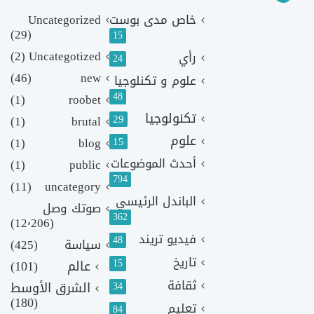
خاص مدى بوست
Uncategorized
(29)
15
(2)
Uncategotized
رأي
24
(46)
new
علوم و تكنلوجيا
48
(1)
roobet
تكنولوجيا
29
(1)
brutal
علوم
(1)
blog
15
أحدث الموضوعات
(1)
public
794
(11)
uncategory
الباندل الرئيسي
صوتك وصل
362
(12٬206)
فيديو تريند
48
سياسة
(425)
تاريخ
15
عالم
(101)
ثقافة
الشرق الأوسط
34
(180)
تعليم
84