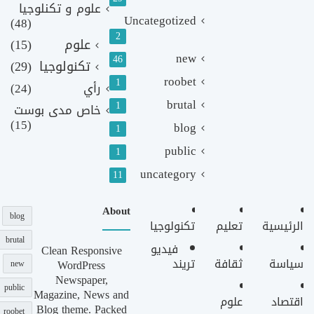
علوم و تكنلوجيا
Uncategotized
(48)
2
علوم
(15)
new
46
تكنولوجيا
(29)
roobet
1
رأي
(24)
brutal
1
خاص مدى بوست
(15)
blog
1
public
1
uncategory
11
About
blog
الرئيسية
تعليم
تكنولوجيا
brutal
فيديو
Clean Responsive
سياسة
ثقافة
تريند
WordPress
new
Newspaper,
public
Magazine, News and
اقتصاد
علوم
Blog theme. Packed
roobet