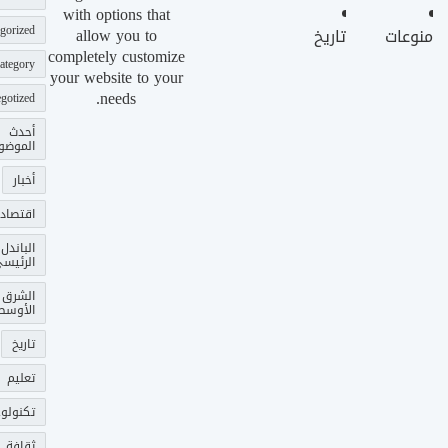
with options that
gorized
allow you to
منوعات
تاريخ
completely customize
ategory
your website to your
needs.
gotized
أحدث
الموضو
أخبار
اقتصاد
الباندل
الرئيس
الشرق
الأوسط
تاريخ
تعليم
تكنولوج
ثقافة