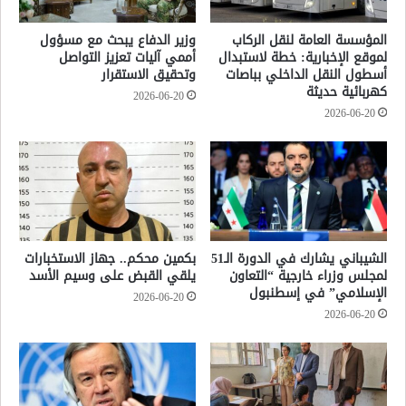
المؤسسة العامة لنقل الركاب
وزير الدفاع يبحث مع مسؤول
لموقع الإخبارية: خطة لاستبدال
أممي آليات تعزيز التواصل
أسطول النقل الداخلي بباصات
وتحقيق الاستقرار
كهربائية حديثة
2026-06-20
2026-06-20
الشيباني يشارك في الدورة الـ51
بكمين محكم.. جهاز الاستخبارات
لمجلس وزراء خارجية “التعاون
يلقي القبض على وسيم الأسد
الإسلامي” في إسطنبول
2026-06-20
2026-06-20