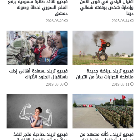
اغتيال قيادي في قوى الأمن
فيديو لقائد طائرة سعودية يرفع
وإصابة شخص برفقته شمالي
العلم السوري لحظة وصوله
درعا
دمشق
2026-06-20
2025-06-14
فيديو تريند..رياضة جديدة
فيديو تريند..سعادة أهالي إدلب
مناطحة الجرارات بدلاً من الثيران
باستقبال الجنود الأتراك
2019-03-08
2019-03-11
فيديو تريند.. كأنه مشهد من
فيديو تريند..صاحبة متجر تنقذ