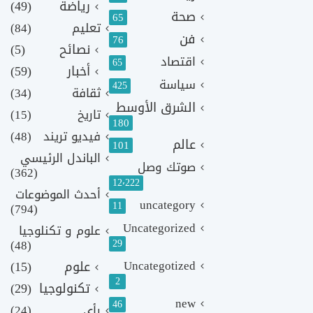
رياضة
(49)
صحة
65
تعليم
(84)
فن
76
نصائح
(5)
اقتصاد
65
أخبار
(59)
سياسة
425
ثقافة
(34)
الشرق الأوسط
تاريخ
(15)
180
فيديو تريند
(48)
عالم
101
الباندل الرئيسي
صوتك وصل
(362)
12٬222
أحدث الموضوعات
uncategory
11
(794)
Uncategorized
علوم و تكنلوجيا
(48)
29
Uncategotized
علوم
(15)
2
تكنولوجيا
(29)
new
46
رأي
(24)