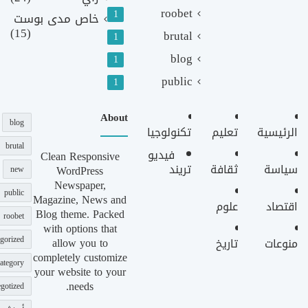
roobet
1
خاص مدى بوست
(15)
brutal
1
blog
1
public
1
About
blog
الرئيسية
تعليم
تكنولوجيا
brutal
فيديو
Clean Responsive
سياسة
ثقافة
تريند
WordPress
new
Newspaper,
public
Magazine, News and
اقتصاد
علوم
Blog theme. Packed
roobet
with options that
gorized
allow you to
منوعات
تاريخ
completely customize
ategory
your website to your
needs.
gotized