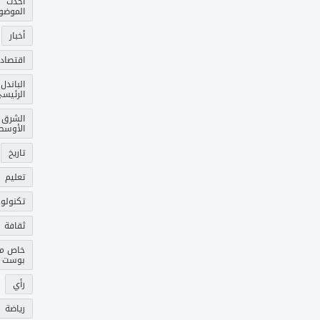
أحدث
الموضو
أخبار
اقتصاد
الباندل
الرئيس
الشرق
الأوسط
تاريخ
تعليم
تكنولوج
ثقافة
خاص م
بوست
رأي
رياضة