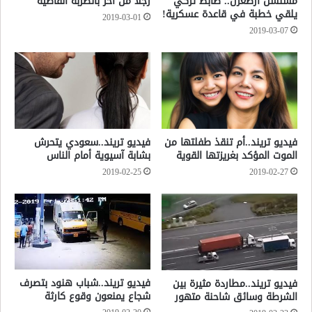
مسلسل أرطغرل.. ضابط تركي
رجلاً من آخر بالضربة القاضية
يلقي خطبة في قاعدة عسكرية!
2019-03-01
2019-03-07
فيديو تريند..أم تنقذ طفلتها من
فيديو تريند..سعودي يتحرش
الموت المؤكد بغريزتها القوية
بشابة آسيوية أمام الناس
2019-02-25
2019-02-27
فيديو تريند..شباب هنود بتصرف
فيديو تريند..مطاردة مثيرة بين
شجاع يمنعون وقوع كارثة
الشرطة وسائق شاحنة متهور