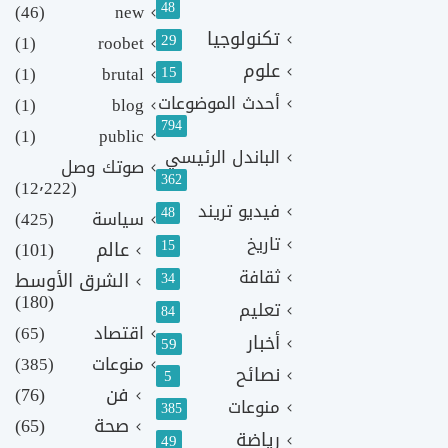
48
(46)
new
تكنولوجيا
29
(1)
roobet
علوم
(1)
brutal
15
أحدث الموضوعات
(1)
blog
794
(1)
public
الباندل الرئيسي
صوتك وصل
362
(12٬222)
فيديو تريند
48
سياسة
(425)
تاريخ
15
عالم
(101)
ثقافة
الشرق الأوسط
34
(180)
تعليم
84
اقتصاد
(65)
أخبار
59
منوعات
(385)
نصائح
5
فن
(76)
منوعات
385
صحة
(65)
رياضة
49