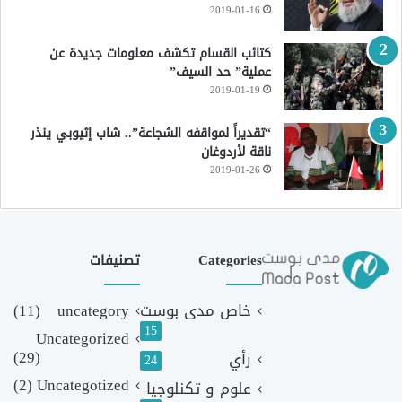
2019-01-16
كتائب القسام تكشف معلومات جديدة عن
عملية” حد السيف”
2019-01-19
“تقديراً لمواقفه الشجاعة”.. شاب إثيوبي ينذر
ناقة لأردوغان
2019-01-26
Categories
تصنيفات
خاص مدى بوست
uncategory
(11)
15
Uncategorized
(29)
رأي
24
(2)
Uncategotized
علوم و تكنلوجيا