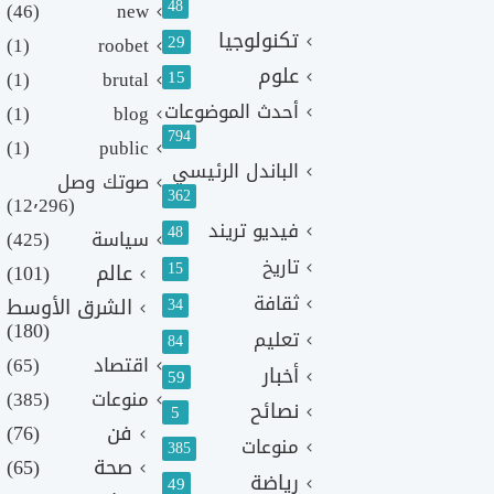
48
(46)
new
تكنولوجيا
29
(1)
roobet
علوم
(1)
brutal
15
أحدث الموضوعات
(1)
blog
794
(1)
public
الباندل الرئيسي
صوتك وصل
362
(12٬296)
فيديو تريند
48
سياسة
(425)
تاريخ
15
عالم
(101)
ثقافة
الشرق الأوسط
34
(180)
تعليم
84
اقتصاد
(65)
أخبار
59
منوعات
(385)
نصائح
5
فن
(76)
منوعات
385
صحة
(65)
رياضة
49