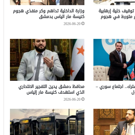
 توقيف خلية إرهابية
وزارة الداخلية تداهم وكر منفذي هجوم
م متورط في هجوم
كنيسة مار الياس بدمشق
2026-06-20
شترك.. اجتماع سوري –
محافظ دمشق يدين التفجير الانتحاري
ل
الذي استهدف كنيسة مار إلياس
2026-06-20