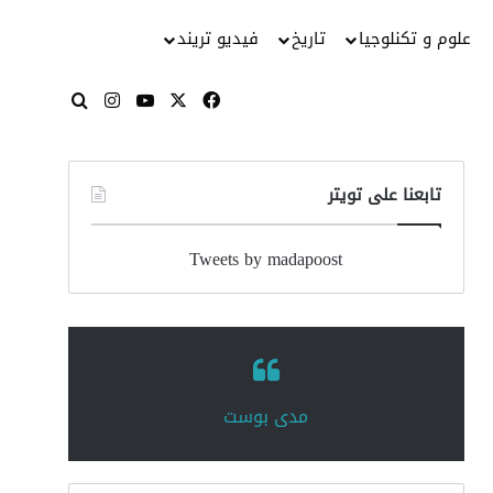
علوم و تكنلوجيا
تاريخ
فيديو تريند
‫X
فيسبوك
‫YouTube
انستقرام
بحث عن
تابعنا على تويتر
Tweets by madapoost
‏مدى بوست‏