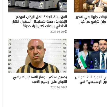
حقيقات جارية في تفجير
المؤسسة العامة لنقل الركاب لموقع
ولن نتراجع عن خيار
الإخبارية: خطة لاستبدال أسطول النقل
الداخلي بباصات كهربائية حديثة
2026-06-20
الشيباني يشارك في الدورة الـ51 لمجلس
بكمين محكم.. جهاز الاستخبارات يلقي
عاون الإسلامي” في
القبض على وسيم الأسد
2026-06-20