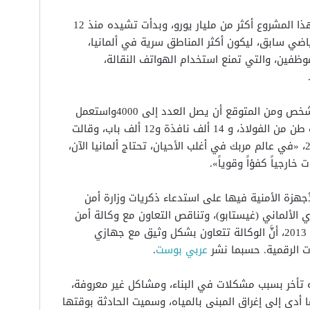
وأنفقت دائرة الاستخبارات الاتحادية الألمانية على هذا المشروع أكثر من مليار يورو، وبدأت تشيده منذ 12
ياضي سابق، ليكون أكثر المناطق سرية في ألمانيا،
وظفين، والتي تمنع استخدام الهواتف النقالة،
ووصل عدد الموظفين في المبنى الكبير إلى 3200 شخص ومن المتوقع أن يصل العدد إلى 4000واستعمل
في بنائه 135 ألف متر مكعب من الخرسانة و20 ألف طن من الفولاذ، و 14 ألف نافذة و12 ألف باب، وقالت
ميركل في زيارتها للمقر الجمعة 8 فبراير/شباط 2019، «في عالم مربك في أغلب الأحيان، تحتاج ألمانيا الآن،
ارجياً كفؤاً وقوياً».
أجهزة الأمنية فيها على استدعاء ذكريات وزارة أمن
ي الألماني (غيستابو)، وتناقص التعاون مع وكالة أمن
الدولة الأمريكية، بعدما اكتشف إدوارد سنودن، عام 2013، أنَّ الوكالة تتعاون بشكل وثيق مع جهازي
ات الرقمية. حسبما نشر
عربي بوست
.
قرر افتتاح المبنى في عام 2011، إلا أنه تأخر بسبب مشكلات في البناء، ومشاكل غير معروفة،
قة الحنفيات من المبنى في عام 2015، مما أدى إلى إغراق المبنى بالمياه، وسميت الحادثة بوقتها