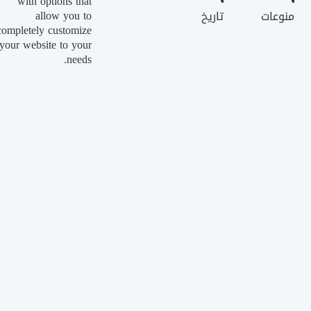
with options that
allow you to
منوعات
تاريخ
completely customize
your website to your
needs.