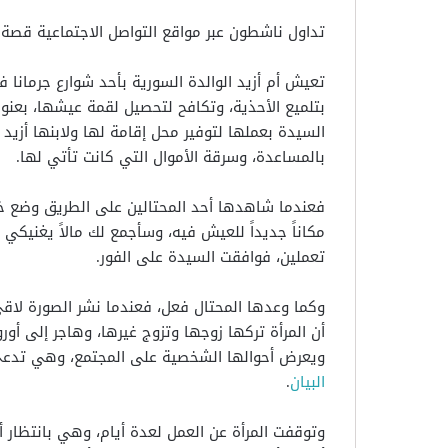
تداول ناشطون عبر مواقع التواصل الاجتماعية قصة
تعيش أم أزيد الوالدة السورية بأحد شوارع جرمانا 
بتلميع الأحذية، وتكافح لتحصيل لقمة عيشها، بعنوا
السيدة بعملها لتوفير محل إقامة لها ولابنها أزيد
بالمساعدة، وسرقة الأموال التي كانت تأتي لها.
فعندما شاهدها أحد المحتالين على الطريق وضع خ
مكاناً جديداً للعيش فيه، وسأجمع لك مالاً يغنيك
تعملين، فوافقت السيدة على الفور.
وكما وعدها المحتال فعل، فعندما نشر الصورة لاقى ت
أن المرأة تركها زوجها وتزوج غيرها، وهاجر إلى أور
ويعرض أحوالها الشخصية على المجتمع، وهي تدعي ل
البيان
.
وتوقفت المرأة عن العمل لعدة أيام، وهي بانتظار أ