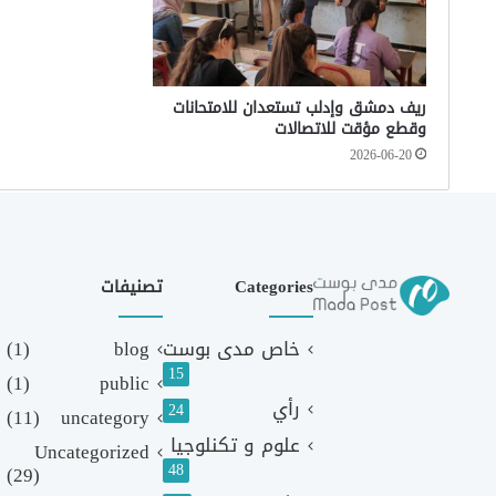
ريف دمشق وإدلب تستعدان للامتحانات
وقطع مؤقت للاتصالات
2026-06-20
Categories
تصنيفات
خاص مدى بوست
blog
(1)
15
(1)
public
رأي
24
(11)
uncategory
علوم و تكنلوجيا
Uncategorized
48
(29)