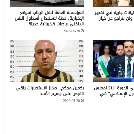
حقيقات جارية في تفجير
المؤسسة العامة لنقل الركاب لموقع
ولن نتراجع عن خيار
الإخبارية: خطة لاستبدال أسطول النقل
الداخلي بباصات كهربائية حديثة
2026-06-20
الشيباني يشارك في الدورة الـ51 لمجلس
بكمين محكم.. جهاز الاستخبارات يلقي
عاون الإسلامي” في
القبض على وسيم الأسد
2026-06-20