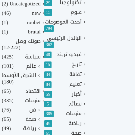
تكنولوجيا
29
(2)
Uncategotized
علوم
(46)
new
15
أحدث الموضوعات
(1)
roobet
794
(1)
brutal
الباندل الرئيسي
صوتك وصل
362
(12٬222)
فيديو تريند
48
سياسة
(425)
تاريخ
15
عالم
(101)
ثقافة
الشرق الأوسط
34
(180)
تعليم
84
اقتصاد
(65)
أخبار
59
منوعات
(385)
نصائح
5
فن
(76)
منوعات
385
صحة
(65)
رياضة
49
رياضة
(49)
صحة
65