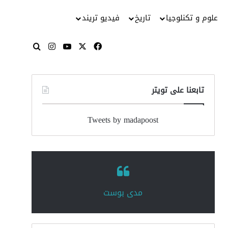
علوم و تكنلوجيا
تاريخ
فيديو تريند
‫X
فيسبوك
‫YouTube
انستقرام
بحث عن
تابعنا على تويتر
Tweets by madapoost
‏مدى بوست‏