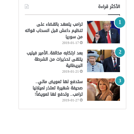
الأكثر قراءة
ترامب يتعهد بالقضاء على
تنظيم داعش قبل انسحاب قواته
من سوريا
2019-01-17
بعد ارتكابه مخالفة..الأمير فيليب
يتلقى تحذيرات من الشرطة
البريطانية
2019-01-21
ستدفع لها تعويض مالي..
صحيفة شهيرة تعتذر لميلانيا
ترامب.. وتدفع لها تعويضاً!
2019-01-27