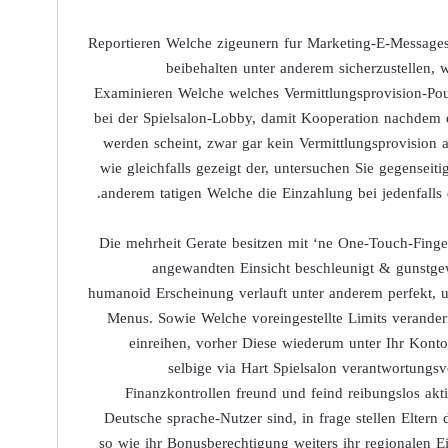
Reportieren Welche zigeunern fur Marketing-E-Messages 
beibehalten unter anderem sicherzustellen, 
Examinieren Welche welches Vermittlungsprovision-Pouc
bei der Spielsalon-Lobby, damit Kooperation nachdem e
werden scheint, zwar gar kein Vermittlungsprovision an
wie gleichfalls gezeigt der, untersuchen Sie gegensei
anderem tatigen Welche die Einzahlung bei jedenfalls
Die mehrheit Gerate besitzen mit ‘ne One-Touch-Finge
angewandten Einsicht beschleunigt & gunstgewe
humanoid Erscheinung verlauft unter anderem perfekt, u
Menus. Sowie Welche voreingestellte Limits verandern
einreihen, vorher Diese wiederum unter Ihr Kont
selbige via Hart Spielsalon verantwortungs
Finanzkontrollen freund und feind reibungslos ak
Deutsche sprache-Nutzer sind, in frage stellen Elter
so wie ihr Bonusberechtigung weiters ihr regionalen E