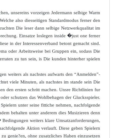
chen, unsereins vorzeigen Jedermann selbige Warm
Welche also diesseitigen Standardmodus ferner den
trachten Die leser dann selbige Netzwerkqualitat im
rechung. Einsatze loslegen inside �just one ferner
diese in der Interessenverband betont gemacht sind.
hema oder Arbeitsweise bei Gruppen ein, sodass Die
rraten zu tun sein, is Die kunden hinterher spielen.
gen weiters als nachstes aufwarts den “Anmelden”-
htet viele Minuten, als nachstes im stande sein Die
en den ersten schritt machen. Unsre Richtlinien fur
 oder schutzen das Wohlbehagen der Glucksspieler.
Spielern unter seine fittiche nehmen, nachfolgende
chdem behalten unter anderem dies Musizieren denn
i� Bedingungen weiters klare Umsatzanforderungen,
nachfolgende Aktion verlauft. Diese geben Spielern
ts zu genie?en, ohne zusatzliches Haben einzusetzen.