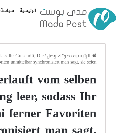
الرئيسية
سياسة
الرئيسية
/
صوتك وصل
/
ass Ihr Gutschrift, Die
riten unmittelbar synchronisiert man sagt, sie seien
erlauft vom selben
g leer, sodass Ihr
i ferner Favoriten
onisiert man sagt,