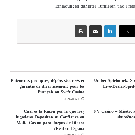
Einladungen dahinter Turnieren und Preis
لينكدإن
مشاركة عبر البريد
طباعة
‫X
Paiements promptes, dépôts sécurisés et
Unibet Spielothek: S
garantie de divertissement pour les
Live-Dealer-Spie
Français au Swift Casino
2026-08-05
¿Cuál es la Razón por la que los
NV Casino – Miesto, k
Jugadores Depositan su Confianza en
skutočno
Mafia Casino para Juegos de Dinero
Real en España?