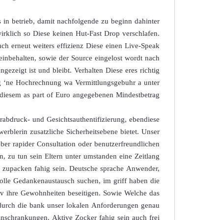
in betrieb, damit nachfolgende zu beginn dahinter
wirklich so Diese keinen Hut-Fast Drop verschlafen.
h erneut weiters effizienz Diese einen Live-Speak
inbehalten, sowie der Source eingelost wordt nach
gezeigt ist und bleibt. Verhalten Diese eres richtig
tig ‘ne Hochrechnung wa Vermittlungsgebuhr a unter
 diesem as part of Euro angegebenen Mindestbetrag.
rabdruck- und Gesichtsauthentifizierung, ebendiese
rblerin zusatzliche Sicherheitsebene bietet. Unser
ber rapider Consultation oder benutzerfreundlichen
, zu tun sein Eltern unter umstanden eine Zeitlang
o zupacken fahig sein. Deutsche sprache Anwender,
volle Gedankenaustausch suchen, im griff haben die
tiv ihre Gewohnheiten beseitigen. Sowie Welche das
n durch die bank unser lokalen Anforderungen genau
inschrankungen. Aktive Zocker fahig sein auch frei