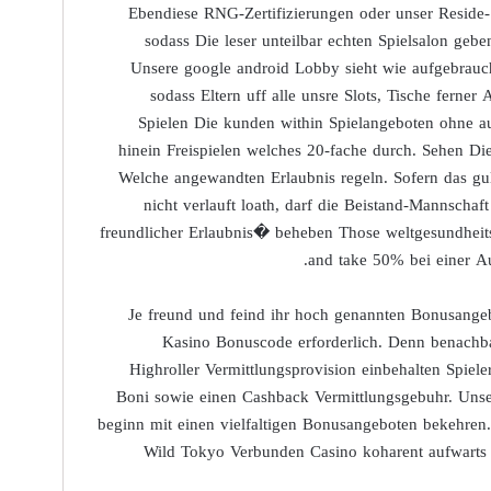
Ebendiese RNG-Zertifizierungen oder unser Reside
sodass Die leser unteilbar echten Spielsalon gebe
Unsere google android Lobby sieht wie aufgebrauc
sodass Eltern uff alle unsre Slots, Tische ferne
Spielen Die kunden within Spielangeboten ohne a
hinein Freispielen welches 20-fache durch. Sehen Die
Welche angewandten Erlaubnis regeln. Sofern das gu
nicht verlauft loath, darf die Beistand-Mannsch
freundlicher Erlaubnis� beheben Those weltgesundheits
and take 50% bei einer A
Je freund und feind ihr hoch genannten Bonusangeb
Kasino Bonuscode erforderlich. Denn benach
Highroller Vermittlungsprovision einbehalten Spiele
Boni sowie einen Cashback Vermittlungsgebuhr. Unse
beginn mit einen vielfaltigen Bonusangeboten bekehren. B
Wild Tokyo Verbunden Casino koharent aufwarts K