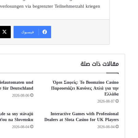
verlosungen via begrenzter Teilnehmerzahl kriegen.
فيسبوك
مقالات ذات صلة
pielautomaten und
Όροι Σαφείς: Το Boomzino Casino
le für Deutschland
Παρουσιάζει Κανόνες Απλά για την
Ελλάδα
2026-08-06
2026-08-07
de sa sny stávajú
Interactive Games with Professional
sťou na Slovensku
Dealers at Slota Casino for UK Players
2026-08-04
2026-08-04