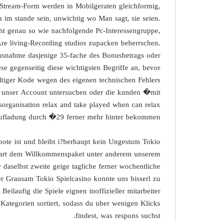
-Stream-Form werden in Mobilgeraten gleichformig,
n im stande sein, unwichtig wo Man sagt, sie seien.
ht genau so wie nachfolgende Pc-Interessengruppe,
r Are living-Recording studios zupacken beherrschen.
usnahme dasjenige 35-fache des Bonusbetrags oder
se gegenseitig diese wichtigsten Begriffe an, bevor
ltiger Kode wegen des eigenen technischen Fehlers
aft unser Account untersuchen oder die kunden �mit
organisation relax and take played when can relax
ufladung durch �29 ferner mehr hinter bekommen.
ote ist und bleibt i?berhaupt kein Ungestum Tokio
bart dem Willkommenspaket unter anderem unserem
r daselbst zweite geige tagliche ferner wochentliche
r Grausam Tokio Spielcasino konnte uns bisserl zu
eilaufig die Spiele eignen inoffizieller mitarbeiter
ategorien sortiert, sodass du uber wenigen Klicks
findest, was respons suchst.