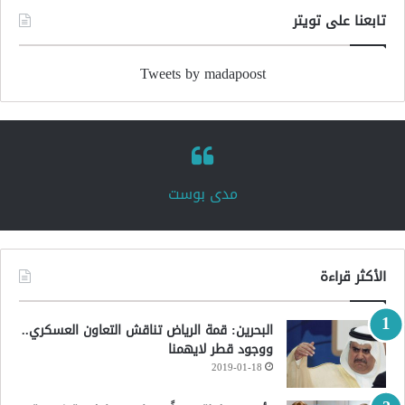
تابعنا على تويتر
Tweets by madapoost
‏مدى بوست‏
الأكثر قراءة
البحرين: قمة الرياض تناقش التعاون العسكري..
ووجود قطر لايهمنا
2019-01-18