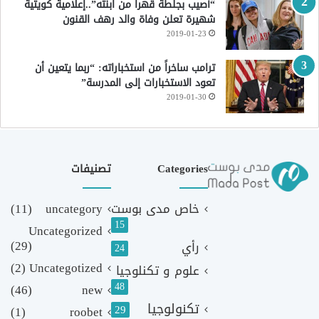
“أصيب بجلطة قهراً من ابنته”..إعلامية كويتية
شهيرة تعلن وفاة والد رهف القنون
2019-01-23
ترامب ساخراً من استخباراته: “ربما يتعين أن
تعود الاستخبارات إلى المدرسة”
2019-01-30
Categories
تصنيفات
خاص مدى بوست
uncategory
(11)
15
Uncategorized
(29)
رأي
24
(2)
Uncategotized
علوم و تكنلوجيا
48
(46)
new
تكنولوجيا
29
(1)
roobet