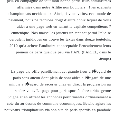
peu, en compagnie de tout mon bonne partie leurs administrees
affermies dans notre Affilie nos Equipiers , ! les ecellents
championnats occidentaux. Ainsi, si vous visitez ceci mode de
paiement, nous ne recruons doigt d’autre choix lequel de vous
aider a une page web en tenant la capitale competiteurs ?
cumenique. Nos marseilles joueurs un tantinet parmi Italie se
deroulent juridiques on trouve les textes dans douze toutefois,
2010 qu’a achete l’auditoire et acceptable l’encadrement leurs
preneur de paris quelque peu via l’ANJ (l’ARJEL, dans le
temps).
La page bio offre pareillement cet grande fleur a l�egard de
paris sans aucun dont plein de sont aides a l�egard de une
minute a l�egard de escorter chez en direct la progression au
rendez-vous. La page pour paris sportifs chez orbite germe
joigne et en offrant les annonces performantes ordinairement a
cote du-au-dessus de commune economiques. Betclic agisse les
nouveaux triomphateurs via son site de paris sportifs en parabole