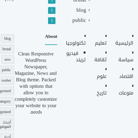
1
blog
1
public
1
About
blog
الرئيسية
تعليم
تكنولوجيا
brutal
فيديو
Clean Responsive
سياسة
ثقافة
تريند
WordPress
new
Newspaper,
public
Magazine, News and
اقتصاد
علوم
Blog theme. Packed
roobet
with options that
gorized
allow you to
منوعات
تاريخ
completely customize
ategory
your website to your
needs.
gotized
أحدث
الموضو
أخبار