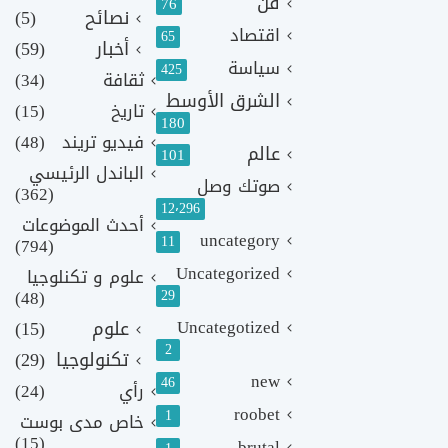
فن
76
نصائح
(5)
اقتصاد
65
أخبار
(59)
سياسة
425
ثقافة
(34)
الشرق الأوسط
تاريخ
(15)
180
فيديو تريند
(48)
عالم
101
الباندل الرئيسي
صوتك وصل
(362)
12٬296
أحدث الموضوعات
uncategory
11
(794)
Uncategorized
علوم و تكنلوجيا
(48)
29
Uncategotized
علوم
(15)
2
تكنولوجيا
(29)
new
46
رأي
(24)
roobet
1
خاص مدى بوست
(15)
brutal