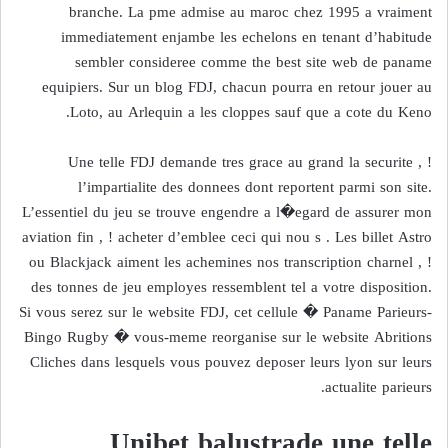
branche. La pme admise au maroc chez 1995 a vraiment
immediatement enjambe les echelons en tenant d’habitude
sembler consideree comme the best site web de paname
equipiers. Sur un blog FDJ, chacun pourra en retour jouer au
Loto, au Arlequin a les cloppes sauf que a cote du Keno.
Une telle FDJ demande tres grace au grand la securite , !
l’impartialite des donnees dont reportent parmi son site.
L’essentiel du jeu se trouve engendre a l�egard de assurer mon
aviation fin , ! acheter d’emblee ceci qui nou s . Les billet Astro
ou Blackjack aiment les achemines nos transcription charnel , !
des tonnes de jeu employes ressemblent tel a votre disposition.
Si vous serez sur le website FDJ, cet cellule � Paname Parieurs-
Bingo Rugby � vous-meme reorganise sur le website Abritions
Cliches dans lesquels vous pouvez deposer leurs lyon sur leurs
actualite parieurs.
Unibet balustrade une telle