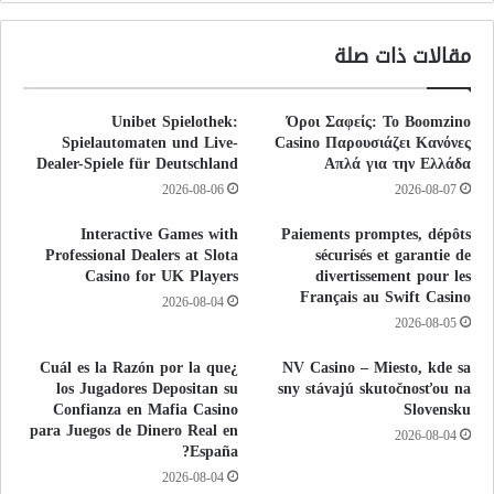
مقالات ذات صلة
Unibet Spielothek:
Όροι Σαφείς: Το Boomzino
Spielautomaten und Live-
Casino Παρουσιάζει Κανόνες
Dealer-Spiele für Deutschland
Απλά για την Ελλάδα
2026-08-06
2026-08-07
Interactive Games with
Paiements promptes, dépôts
Professional Dealers at Slota
sécurisés et garantie de
Casino for UK Players
divertissement pour les
Français au Swift Casino
2026-08-04
2026-08-05
¿Cuál es la Razón por la que
NV Casino – Miesto, kde sa
los Jugadores Depositan su
sny stávajú skutočnosťou na
Confianza en Mafia Casino
Slovensku
para Juegos de Dinero Real en
2026-08-04
España?
2026-08-04