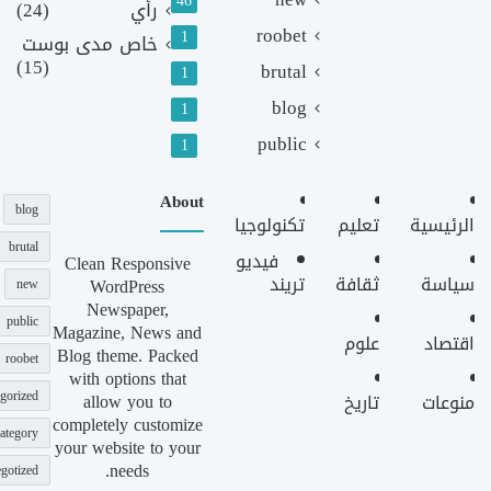
46
رأي
(24)
roobet
1
خاص مدى بوست
(15)
brutal
1
blog
1
public
1
About
blog
الرئيسية
تعليم
تكنولوجيا
brutal
فيديو
Clean Responsive
سياسة
ثقافة
تريند
WordPress
new
Newspaper,
public
Magazine, News and
اقتصاد
علوم
Blog theme. Packed
roobet
with options that
gorized
allow you to
منوعات
تاريخ
completely customize
ategory
your website to your
needs.
gotized