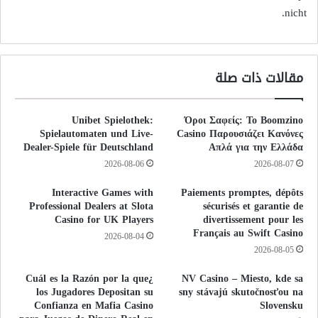
nicht.
مقالات ذات صلة
Unibet Spielothek:
Όροι Σαφείς: Το Boomzino
Spielautomaten und Live-
Casino Παρουσιάζει Κανόνες
Dealer-Spiele für Deutschland
Απλά για την Ελλάδα
2026-08-06
2026-08-07
Interactive Games with
Paiements promptes, dépôts
Professional Dealers at Slota
sécurisés et garantie de
Casino for UK Players
divertissement pour les
Français au Swift Casino
2026-08-04
2026-08-05
¿Cuál es la Razón por la que
NV Casino – Miesto, kde sa
los Jugadores Depositan su
sny stávajú skutočnosťou na
Confianza en Mafia Casino
Slovensku