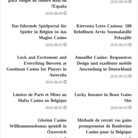
para Juegos de Dinero Real en
2026-08-04
España?
2026-08-04
Das führende Spielportal für
500 Kierrosta Lotto Casinoa:
Spieler in Belgien ist das
Rehellinen Arvio Suomalaisille
Magius Casino
Pelaajille
2026-08-03
2026-08-03
Luck and Excitement and
AmonBet Casino: Responsives
Everything Between at
Design und exzellente mobile
Goodman Casino for Players in
Anwendung in Deutschland
Australia
2026-08-03
2026-08-03
Limites de Paris et Mises au
Lucky Instants in Beast Gains
Mafia Casino en Belgique
Slot
2026-08-03
2026-08-03
Glorion Casino
Méthode de retrait vos gains
Willkommensbonus speziell in
promptement de Roulettino
Österreich
Casino pour la Belgique