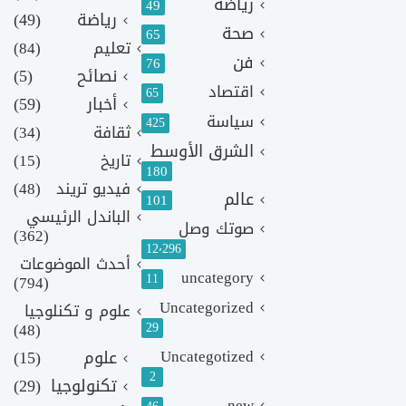
رياضة
49
رياضة
(49)
صحة
65
تعليم
(84)
فن
76
نصائح
(5)
اقتصاد
65
أخبار
(59)
سياسة
425
ثقافة
(34)
الشرق الأوسط
تاريخ
(15)
180
فيديو تريند
(48)
عالم
101
الباندل الرئيسي
صوتك وصل
(362)
12٬296
أحدث الموضوعات
uncategory
11
(794)
Uncategorized
علوم و تكنلوجيا
(48)
29
Uncategotized
علوم
(15)
2
تكنولوجيا
(29)
new