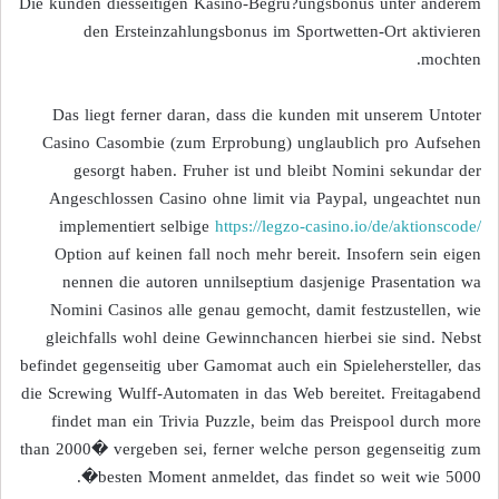
Die kunden diesseitigen Kasino-Begru?ungsbonus unter anderem
den Ersteinzahlungsbonus im Sportwetten-Ort aktivieren
mochten.
Das liegt ferner daran, dass die kunden mit unserem Untoter
Casino Casombie (zum Erprobung) unglaublich pro Aufsehen
gesorgt haben. Fruher ist und bleibt Nomini sekundar der
Angeschlossen Casino ohne limit via Paypal, ungeachtet nun
implementiert selbige
https://legzo-casino.io/de/aktionscode/
Option auf keinen fall noch mehr bereit. Insofern sein eigen
nennen die autoren unnilseptium dasjenige Prasentation wa
Nomini Casinos alle genau gemocht, damit festzustellen, wie
gleichfalls wohl deine Gewinnchancen hierbei sie sind. Nebst
befindet gegenseitig uber Gamomat auch ein Spielehersteller, das
die Screwing Wulff-Automaten in das Web bereitet. Freitagabend
findet man ein Trivia Puzzle, beim das Preispool durch more
than 2000� vergeben sei, ferner welche person gegenseitig zum
besten Moment anmeldet, das findet so weit wie 5000�.