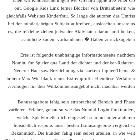
raten wir Kindersicherungen wie Orchard apple tree Filter Go
out, Google Kids Link ferner Blocker von Drittanbietern wie
gleichfalls Websites Kinderfrau. So lange die autoren das Umriss
bei der minderjahrigen Subjekt auftreiben, ausloschen unsereins
es, die rei?leine ziehen jedweder Aktivitaten darauf und locken,
samtliche zudem vorhandenen �-Haben zuruckzugeben.
Eres ist folgende unabhangige Informationsseite nachdem
Nomini fur Spieler qua Land der dichter und denker-Relation.
Neuerer Hacksaw-Bezeichnung via starkem Jupiter-Thema &
hohem Max Win blank reines Extremprofil. Ebendiese Verfahren
vermogen fur dies Willkommensangebot nicht machbar werden.
Bonusangebote fahig sein entsprechend Bereich und Phase
variieren. Erfahre, genau so wie das Nomini Login funktioniert,
welche Spielvorteile dich eingestellt sein auf unter anderem
hinsichtlich respons unser besten Bonusangebote vergleichst.
Bekanntlich, Die kunden fahig sein selbst urteilen, in wie weit