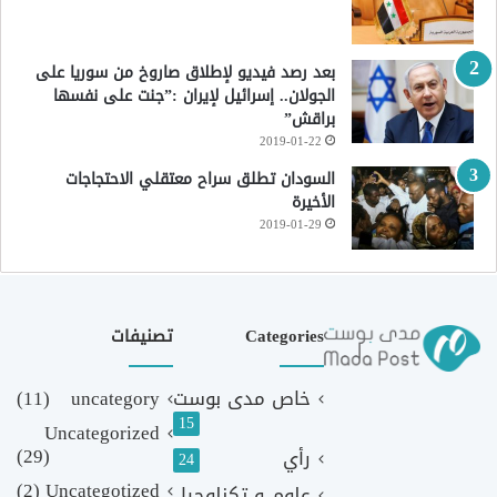
بعد رصد فيديو لإطلاق صاروخ من سوريا على
الجولان.. إسرائيل لإيران :”جنت على نفسها
براقش”
2019-01-22
السودان تطلق سراح معتقلي الاحتجاجات
الأخيرة
2019-01-29
Categories
تصنيفات
خاص مدى بوست
uncategory
(11)
15
Uncategorized
(29)
رأي
24
(2)
Uncategotized
علوم و تكنلوجيا