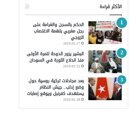
الأكثر قراءة
الحكم بالسجن والغرامة على
رجل مغربي بتهمة الاغتصاب
الزوجي
2019-01-17
البشير يزور الدوحة للمرة الأولى
منذ اندلاع الثورة في السودان
2019-01-22
بعد مجادلات تركية روسية حول
وضع إدلب.. جيش النظام
يستهدف كفرنبل ويوقع إصابات
2019-01-28