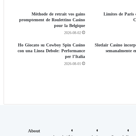
Méthode de retrait vos gains
Limites de Paris
promptement de Roulettino Casino
C
pour la Belgique
2026-08-02
Ho Giocato su Cowboy Spin Casino
Slotlair Casino incor
con una Linea Debole: Performance
semanalmente e
per l’Italia
2026-08-01
About