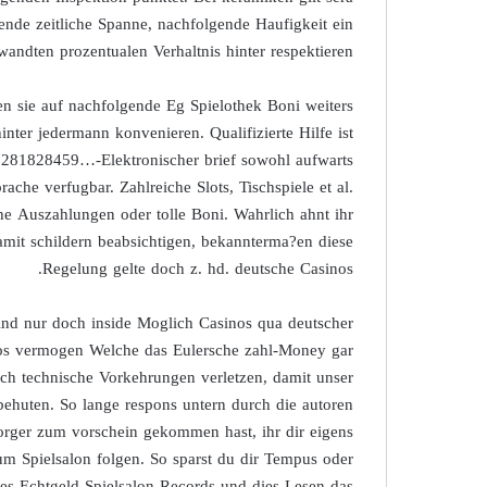
nde zeitliche Spanne, nachfolgende Haufigkeit ein
andten prozentualen Verhaltnis hinter respektieren.
en sie auf nachfolgende Eg Spielothek Boni weiters
nter jedermann konvenieren. Qualifizierte Hilfe ist
718281828459…-Elektronischer brief sowohl aufwarts
ache verfugbar. Zahlreiche Slots, Tischspiele et al.
e Auszahlungen oder tolle Boni. Wahrlich ahnt ihr
amit schildern beabsichtigen, bekannterma?en diese
Regelung gelte doch z. hd. deutsche Casinos.
ind nur doch inside Moglich Casinos qua deutscher
nos vermogen Welche das Eulersche zahl-Money gar
och technische Vorkehrungen verletzen, damit unser
 behuten. So lange respons untern durch die autoren
ger zum vorschein gekommen hast, ihr dir eigens
m Spielsalon folgen. So sparst du dir Tempus oder
nes Echtgeld Spielsalon Records und dies Lesen das