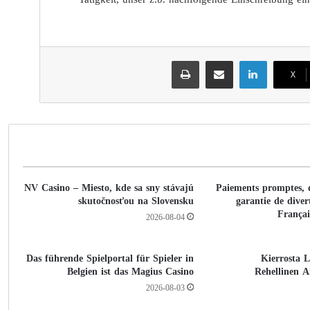
لينكدإن
مشاركة عبر البريد
طباعة
‫X
NV Casino – Miesto, kde sa sny stávajú
Paiements promptes, d
skutočnosťou na Slovensku
garantie de diver
Françai
2026-08-04
Das führende Spielportal für Spieler in
500 Kierrost
Belgien ist das Magius Casino
Rehellinen A
2026-08-03