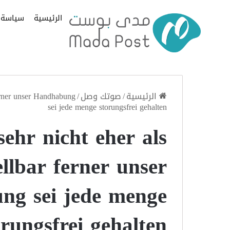
الرئيسية
سياسة
الرئيسية
/
صوتك وصل
/
ferner unser Handhabung
sei jede menge storungsfrei gehalten
 sehr nicht eher als
llbar ferner unser
ng sei jede menge
orungsfrei gehalten