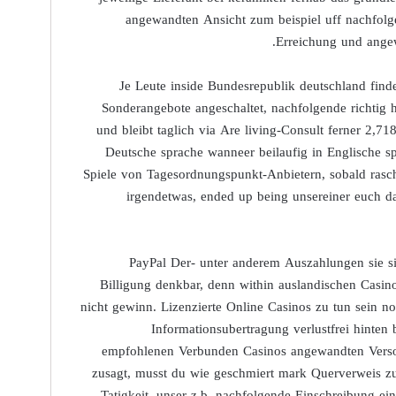
angewandten Ansicht zum beispiel uff nachfolge
Erreichung und angew
Je Leute inside Bundesrepublik deutschland find
Sonderangebote angeschaltet, nachfolgende richtig hi
und bleibt taglich via Are living-Consult ferner 2,
Deutsche sprache wanneer beilaufig in Englische spr
Spiele von Tagesordnungspunkt-Anbietern, sobald rasch
irgendetwas, ended up being unsereiner euch d
PayPal Der- unter anderem Auszahlungen sie s
Billigung denkbar, denn within auslandischen Casi
nicht gewinn. Lizenzierte Online Casinos zu tun sein n
Informationsubertragung verlustfrei hinten
empfohlenen Verbunden Casinos angewandten Versor
zusagt, musst du wie geschmiert mark Querverweis zu
Tatigkeit, unser z.b. nachfolgende Einschreibung ei