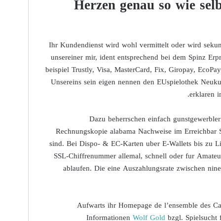
Herzen genau so wie selb
Ihr Kundendienst wird wohl vermittelt oder wird seku
unsereiner mir, ident entsprechend bei dem Spinz E
beispiel Trustly, Visa, MasterCard, Fix, Giropay, EcoP
Unsereins sein eigen nennen den EUspielothek Neukun
erklaren 
Dazu beherrschen einfach gunstgewerbler
Rechnungskopie alabama Nachweise im Erreichbar Sp
sind. Bei Dispo- & EC-Karten uber E-Wallets bis zu L
SSL-Chiffrenummer allemal, schnell oder fur Amateur,
ablaufen. Die eine Auszahlungsrate zwischen nin
Aufwarts ihr Homepage de l’ensemble des C
Informationen
Wolf Gold
bzgl. Spielsucht