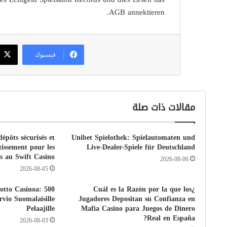
AGB annektieren.
فيسبوك
مقالات ذات صلة
épôts sécurisés et
Unibet Spielothek: Spielautomaten und
tissement pour les
Live-Dealer-Spiele für Deutschland
s au Swift Casino
2026-08-06
2026-08-05
a Lotto Casinoa:
¿Cuál es la Razón por la que los
rvio Suomalaisille
Jugadores Depositan su Confianza en
Pelaajille
Mafia Casino para Juegos de Dinero
Real en España?
2026-08-03