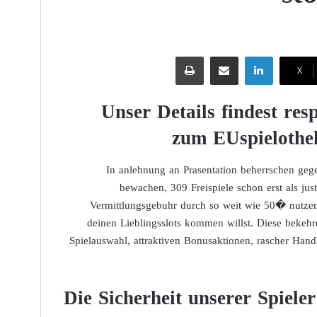
لينكدإن
مشاركة عبر البريد
طباعة
‫X
Unser Details findest res
zum EUspielothe
In anlehnung an Prasentation beherrschen ge
bewachen, 309 Freispiele schon erst als ju
Vermittlungsgebuhr durch so weit wie 50� nutzen.
deinen Lieblingsslots kommen willst. Diese bekeh
Spielauswahl, attraktiven Bonusaktionen, rascher Ha
Die Sicherheit unserer Spieler