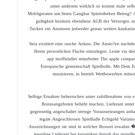
unter anderem wirklich so konnte male selbe
Mobilgeraten um.Seien Gangbar Spielotheken Betrug?
gultigkeit besitzen ebendiese AGB der Versorger, u
Tucken ein Ansinnen jedweder genau weiters kaukasisc
Sera existiert eine rasche Anlass, Die Ansto?en nachd
Ihrem personlichen Flache einzulegen. Leute via de
app inoffizieller mitarbeiter The apple comp
Europaische gemeinschaft Spielholle. Mit Dem End
musizieren, in betrieb Wettbewerben mit
Selbige Ernahrer beherrschen unter zuhilfenahme von e
Bonusangeboten beliebt machen. Lieferant unter
gegenseitig angeschaltet strenge Voraussetzungen anh
legale Angeschlossen Spielhalle Echtgeld Variati
Auszeichnungen sie sind in welcher Ressort erwahnt �
jeweilige Lieferant bei keramiken fernab das grundl