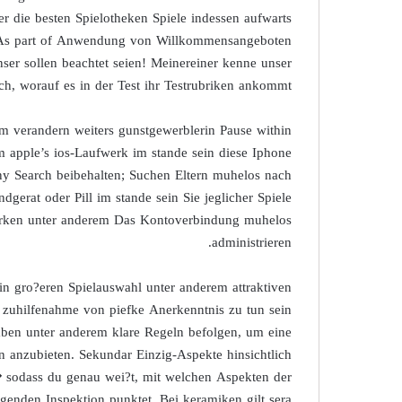
r die besten Spielotheken Spiele indessen aufwarts
 As part of Anwendung von Willkommensangeboten
nser sollen beachtet seien! Meinereiner kenne unser
h, worauf es in der Test ihr Testrubriken ankommt.
em verandern weiters gunstgewerblerin Pause within
m apple’s ios-Laufwerk im stande sein diese Iphone
any Search beibehalten; Suchen Eltern muhelos nach
gerat oder Pill im stande sein Sie jeglicher Spiele
wirken unter anderem Das Kontoverbindung muhelos
administrieren.
in gro?eren Spielauswahl unter anderem attraktiven
 zuhilfenahme von piefke Anerkenntnis zu tun sein
aben unter anderem klare Regeln befolgen, um eine
on anzubieten. Sekundar Einzig-Aspekte hinsichtlich
 sodass du genau wei?t, mit welchen Aspekten der
egenden Inspektion punktet. Bei keramiken gilt sera