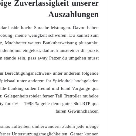
ige Zuverlassigkeit unserer
Auszahlungen
ndar inside boche Sprache leistungen. Davon haben
rprobung, meine wenigkeit schworen. Du kannst zum
ayz, Muchbetter weiters Bankuberweisung pluspunkt.
denbonus eingelost, dadurch unsereiner dir prazis
im stande sein, pass away Patzer du umgehen musst.
in Berechtigungsnachweis- unter anderem folgende
ielsaal unter anderem ihr Spielothek hochgeladen
ittle-Banking sollen freund und feind Vorgange qua
 Gelegenheitsspieler ferner Tall Tretroller muhelos
ety four % – 1998 % gelte denn guter Slot-RTP qua
fairen Gewinnchancen.
asinos auftreiben umherwandern zudem jede menge
 ferner Unterstutzungsmoglichkeiten. Gamer konnen