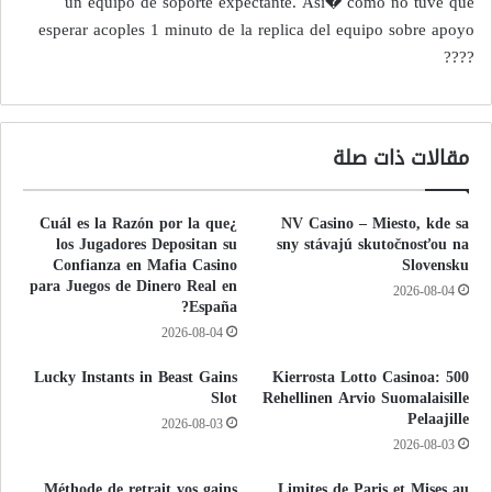
un equipo de soporte expectante. Asi� como no tuve que
esperar acoples 1 minuto de la replica del equipo sobre apoyo
????
مقالات ذات صلة
¿Cuál es la Razón por la que
NV Casino – Miesto, kde sa
los Jugadores Depositan su
sny stávajú skutočnosťou na
Confianza en Mafia Casino
Slovensku
para Juegos de Dinero Real en
2026-08-04
España?
2026-08-04
Lucky Instants in Beast Gains
500 Kierrosta Lotto Casinoa:
Slot
Rehellinen Arvio Suomalaisille
Pelaajille
2026-08-03
2026-08-03
Méthode de retrait vos gains
Limites de Paris et Mises au