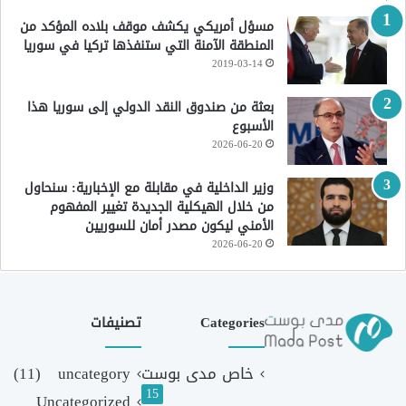
مسؤل أمريكي يكشف موقف بلاده المؤكد من
المنطقة الآمنة التي ستنفذها تركيا في سوريا
2019-03-14
بعثة من صندوق النقد الدولي إلى سوريا هذا
الأسبوع
2026-06-20
وزير الداخلية في مقابلة مع الإخبارية: سنحاول
من خلال الهيكلية الجديدة تغيير المفهوم
الأمني ليكون مصدر أمان للسوريين
2026-06-20
Categories
تصنيفات
خاص مدى بوست
uncategory
(11)
15
Uncategorized