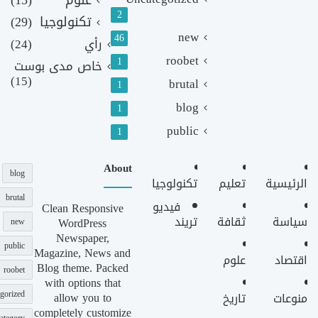
2
تكنولوجيا
(29)
new
46
رأي
(24)
roobet
1
خاص مدى بوست
(15)
brutal
1
blog
1
public
1
About
blog
الرئيسية
تعليم
تكنولوجيا
brutal
فيديو
Clean Responsive
سياسة
ثقافة
تريند
WordPress
new
Newspaper,
public
Magazine, News and
اقتصاد
علوم
Blog theme. Packed
roobet
with options that
gorized
allow you to
منوعات
تاريخ
completely customize
ategory