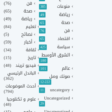
فن
(76)
منوعات
385
صحة
(65)
رياضة
49
رياضة
(49)
صحة
65
تعليم
(84)
فن
76
نصائح
(5)
اقتصاد
65
أخبار
(59)
سياسة
425
ثقافة
(34)
الشرق الأوسط
تاريخ
(15)
180
فيديو تريند
(48)
عالم
101
الباندل الرئيسي
صوتك وصل
(362)
12٬222
أحدث الموضوعات
uncategory
11
(794)
Uncategorized
علوم و تكنلوجيا
(48)
29
Uncategotized
علوم
(15)