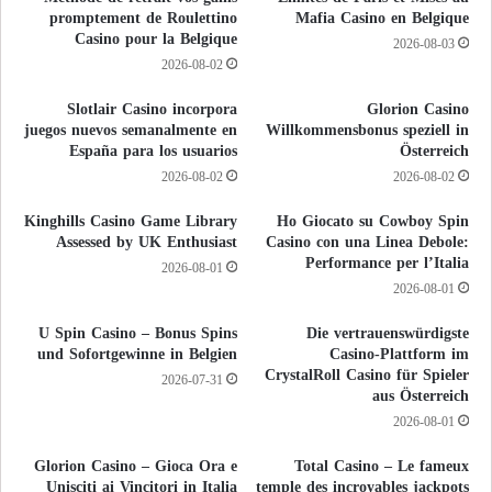
promptement de Roulettino
Mafia Casino en Belgique
Casino pour la Belgique
2026-08-03
2026-08-02
Slotlair Casino incorpora
Glorion Casino
juegos nuevos semanalmente en
Willkommensbonus speziell in
España para los usuarios
Österreich
2026-08-02
2026-08-02
Kinghills Casino Game Library
Ho Giocato su Cowboy Spin
Assessed by UK Enthusiast
Casino con una Linea Debole:
Performance per l’Italia
2026-08-01
2026-08-01
U Spin Casino – Bonus Spins
Die vertrauenswürdigste
und Sofortgewinne in Belgien
Casino-Plattform im
CrystalRoll Casino für Spieler
2026-07-31
aus Österreich
2026-08-01
Glorion Casino – Gioca Ora e
Total Casino – Le fameux
Unisciti ai Vincitori in Italia
temple des incroyables jackpots