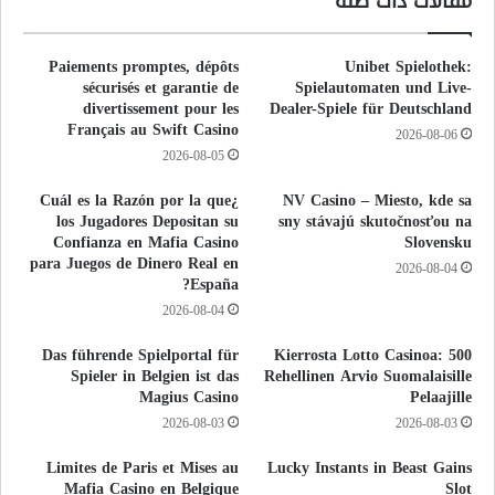
مقالات ذات صلة
Paiements promptes, dépôts
Unibet Spielothek:
sécurisés et garantie de
Spielautomaten und Live-
divertissement pour les
Dealer-Spiele für Deutschland
Français au Swift Casino
2026-08-06
2026-08-05
¿Cuál es la Razón por la que
NV Casino – Miesto, kde sa
los Jugadores Depositan su
sny stávajú skutočnosťou na
Confianza en Mafia Casino
Slovensku
para Juegos de Dinero Real en
2026-08-04
España?
2026-08-04
Das führende Spielportal für
500 Kierrosta Lotto Casinoa:
Spieler in Belgien ist das
Rehellinen Arvio Suomalaisille
Magius Casino
Pelaajille
2026-08-03
2026-08-03
Limites de Paris et Mises au
Lucky Instants in Beast Gains
Mafia Casino en Belgique
Slot