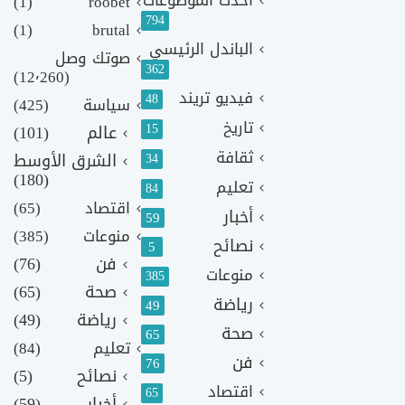
(1)
roobet
794
(1)
brutal
الباندل الرئيسي
صوتك وصل
362
(12٬260)
فيديو تريند
48
سياسة
(425)
تاريخ
15
عالم
(101)
ثقافة
الشرق الأوسط
34
(180)
تعليم
84
اقتصاد
(65)
أخبار
59
منوعات
(385)
نصائح
5
فن
(76)
منوعات
385
صحة
(65)
رياضة
49
رياضة
(49)
صحة
65
تعليم
(84)
فن
76
نصائح
(5)
اقتصاد
65
أخبار
(59)