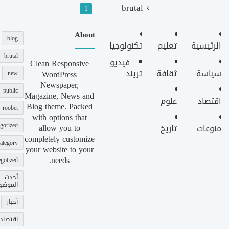
brutal
1
About
blog
الرئيسية
تعليم
تكنولوجيا
brutal
فيديو
Clean Responsive
سياسة
ثقافة
تريند
WordPress
new
Newspaper,
public
Magazine, News and
اقتصاد
علوم
Blog theme. Packed
roobet
with options that
gorized
allow you to
منوعات
تاريخ
completely customize
ategory
your website to your
needs.
gotized
أحدث
الموضو
أخبار
اقتصاد