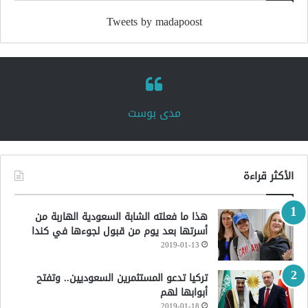
Tweets by madapoost
‏مدى بوست‏
الأكثر قراءة
هذا ما فعلته الشابة السعودية الهاربة من
أسرتها بعد يوم من قبول لجوءها في كندا
2019-01-13
تركيا تدعو المستثمرين السعوديين.. وتفتح
أبوابها لهم
2019-01-18