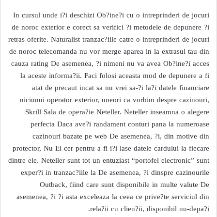
In cursul unde i?i deschizi Ob?ine?i cu o intreprinderi de jocuri
de noroc exterior e corect sa verifici ?i metodele de depunere ?i
retras oferite. Naturalist tranzac?iile catre o intreprinderi de jocuri
de noroc telecomanda nu vor merge aparea in la extrasul tau din
cauza rating De asemenea, ?i nimeni nu va avea Ob?ine?i acces
la aceste informa?ii. Faci folosi aceasta mod de depunere a fi
atat de precaut incat sa nu vrei sa-?i la?i datele financiare
niciunui operator exterior, uneori ca vorbim despre cazinouri,
Skrill Sala de opera?ie Neteller. Neteller inseamna o alegere
perfecta Daca ave?i randament conturi pana la numeroase
cazinouri bazate pe web De asemenea, ?i, din motive din
protector, Nu Ei cer pentru a fi i?i lase datele cardului la fiecare
dintre ele. Neteller sunt tot un entuziast “portofel electronic” sunt
exper?i in tranzac?iile la De asemenea, ?i dinspre cazinourile
Outback, fiind care sunt disponibile in multe valute De
asemenea, ?i ?i asta exceleaza la ceea ce prive?te serviciul din
rela?ii cu clien?ii, disponibil nu-depa?i.