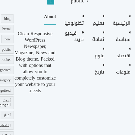
public
1
About
blog
الرئيسية
تعليم
تكنولوجيا
brutal
فيديو
Clean Responsive
سياسة
ثقافة
تريند
WordPress
new
Newspaper,
public
Magazine, News and
اقتصاد
علوم
Blog theme. Packed
roobet
with options that
gorized
allow you to
منوعات
تاريخ
completely customize
ategory
your website to your
needs.
gotized
أحدث
الموضو
أخبار
اقتصاد