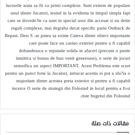
lucrurile arata sa fii va primi complexe. Sunt extrem de populare
unul dintre Jucatori, iesind in la evidenta in timpul simpla fapt
care se dovede?te ca sunt in special usor din accesat si nu detin
reguli complexe, mai degraba decat specific pariu Outback de
Repast. Desi S -ar putea sa existe Cateva dintre obiect importante
care poate face un casino exterior pentru a fi capabil
dobandeasca o reputatie solida in afaceri (precum o punte
intuitiva si bonus de bun venit generoase), o serie de jocuri
semnifica un aspect IMPORTANT. Acest Problema este scurt
pentru un punct forte la Jucatori, intrucat acestia ei pot a sfa?ia o
majoritate dintre acestea preia exterior si pentru a fi capabil
incerce O serie de strategii din Folosind in locul pentru a fi-si
riste bugetul din Folosind.
مقالات ذات صلة