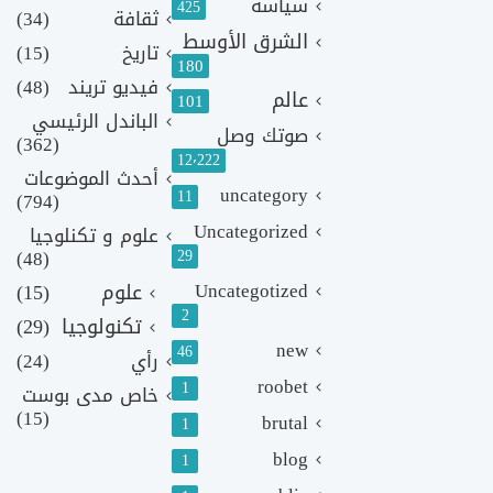
سياسة
425
ثقافة
(34)
الشرق الأوسط
تاريخ
(15)
180
فيديو تريند
(48)
عالم
101
الباندل الرئيسي
صوتك وصل
(362)
12٬222
أحدث الموضوعات
uncategory
11
(794)
Uncategorized
علوم و تكنلوجيا
(48)
29
Uncategotized
علوم
(15)
2
تكنولوجيا
(29)
new
46
رأي
(24)
roobet
1
خاص مدى بوست
(15)
brutal
1
blog
1