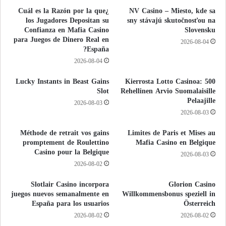
¿Cuál es la Razón por la que
NV Casino – Miesto, kde sa
los Jugadores Depositan su
sny stávajú skutočnosťou na
Confianza en Mafia Casino
Slovensku
para Juegos de Dinero Real en
2026-08-04
España?
2026-08-04
Lucky Instants in Beast Gains
500 Kierrosta Lotto Casinoa:
Slot
Rehellinen Arvio Suomalaisille
Pelaajille
2026-08-03
2026-08-03
Méthode de retrait vos gains
Limites de Paris et Mises au
promptement de Roulettino
Mafia Casino en Belgique
Casino pour la Belgique
2026-08-03
2026-08-02
Slotlair Casino incorpora
Glorion Casino
juegos nuevos semanalmente en
Willkommensbonus speziell in
España para los usuarios
Österreich
2026-08-02
2026-08-02