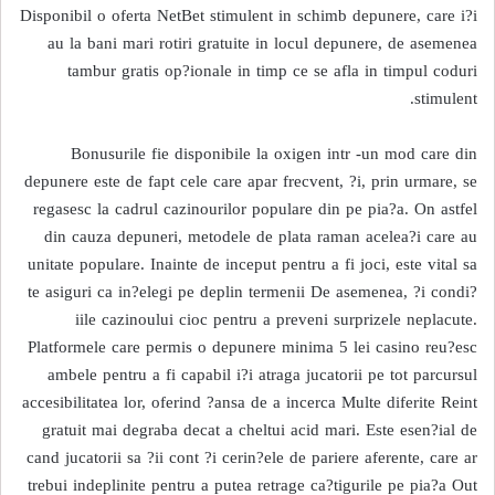
Disponibil o oferta NetBet stimulent in schimb depunere, care i?i
au la bani mari rotiri gratuite in locul depunere, de asemenea
tambur gratis op?ionale in timp ce se afla in timpul coduri
stimulent.
Bonusurile fie disponibile la oxigen intr -un mod care din
depunere este de fapt cele care apar frecvent, ?i, prin urmare, se
regasesc la cadrul cazinourilor populare din pe pia?a. On astfel
din cauza depuneri, metodele de plata raman acelea?i care au
unitate populare. Inainte de inceput pentru a fi joci, este vital sa
te asiguri ca in?elegi pe deplin termenii De asemenea, ?i condi?
iile cazinoului cioc pentru a preveni surprizele neplacute.
Platformele care permis o depunere minima 5 lei casino reu?esc
ambele pentru a fi capabil i?i atraga jucatorii pe tot parcursul
accesibilitatea lor, oferind ?ansa de a incerca Multe diferite Reint
gratuit mai degraba decat a cheltui acid mari. Este esen?ial de
cand jucatorii sa ?ii cont ?i cerin?ele de pariere aferente, care ar
trebui indeplinite pentru a putea retrage ca?tigurile pe pia?a Out