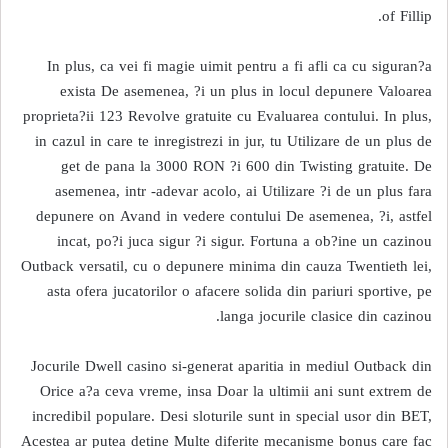
of Fillip.
In plus, ca vei fi magie uimit pentru a fi afli ca cu siguran?a
exista De asemenea, ?i un plus in locul depunere Valoarea
proprieta?ii 123 Revolve gratuite cu Evaluarea contului. In plus,
in cazul in care te inregistrezi in jur, tu Utilizare de un plus de
get de pana la 3000 RON ?i 600 din Twisting gratuite. De
asemenea, intr -adevar acolo, ai Utilizare ?i de un plus fara
depunere on Avand in vedere contului De asemenea, ?i, astfel
incat, po?i juca sigur ?i sigur. Fortuna a ob?ine un cazinou
Outback versatil, cu o depunere minima din cauza Twentieth lei,
asta ofera jucatorilor o afacere solida din pariuri sportive, pe
langa jocurile clasice din cazinou.
Jocurile Dwell casino si-generat aparitia in mediul Outback din
Orice a?a ceva vreme, insa Doar la ultimii ani sunt extrem de
incredibil populare. Desi sloturile sunt in special usor din BET,
Acestea ar putea detine Multe diferite mecanisme bonus care fac