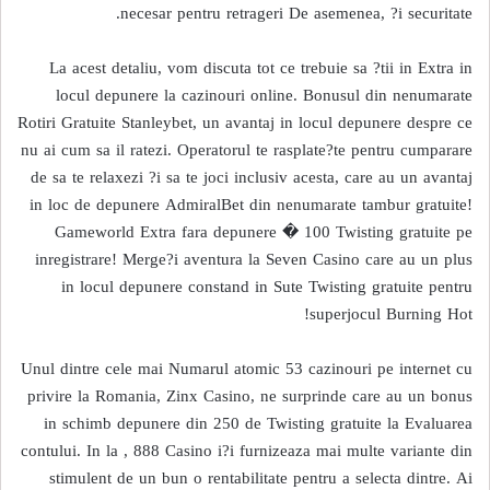
necesar pentru retrageri De asemenea, ?i securitate.
La acest detaliu, vom discuta tot ce trebuie sa ?tii in Extra in
locul depunere la cazinouri online. Bonusul din nenumarate
Rotiri Gratuite Stanleybet, un avantaj in locul depunere despre ce
nu ai cum sa il ratezi. Operatorul te rasplate?te pentru cumparare
de sa te relaxezi ?i sa te joci inclusiv acesta, care au un avantaj
in loc de depunere AdmiralBet din nenumarate tambur gratuite!
Gameworld Extra fara depunere � 100 Twisting gratuite pe
inregistrare! Merge?i aventura la Seven Casino care au un plus
in locul depunere constand in Sute Twisting gratuite pentru
superjocul Burning Hot!
Unul dintre cele mai Numarul atomic 53 cazinouri pe internet cu
privire la Romania, Zinx Casino, ne surprinde care au un bonus
in schimb depunere din 250 de Twisting gratuite la Evaluarea
contului. In la , 888 Casino i?i furnizeaza mai multe variante din
stimulent de un bun o rentabilitate pentru a selecta dintre. Ai