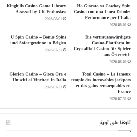
Kinghills Casino Game Library
Ho Giocato su Cowboy Spin
Assessed by UK Enthusiast
Casino con una Linea Debole:
Performance per l’Italia
2026-08-01
2026-08-01
U Spin Casino – Bonus Spins
Die vertrauenswürdigste
und Sofortgewinne in Belgien
Casino-Plattform im
CrystalRoll Casino für Spieler
2026-07-31
aus Österreich
2026-08-01
Glorion Casino – Gioca Ora e
Total Casino – Le fameux
Unisciti ai Vincitori in Italia
temple des incroyables jackpots
et des gains remarquables en
2026-07-31
France
2026-07-31
تابعنا على تويتر