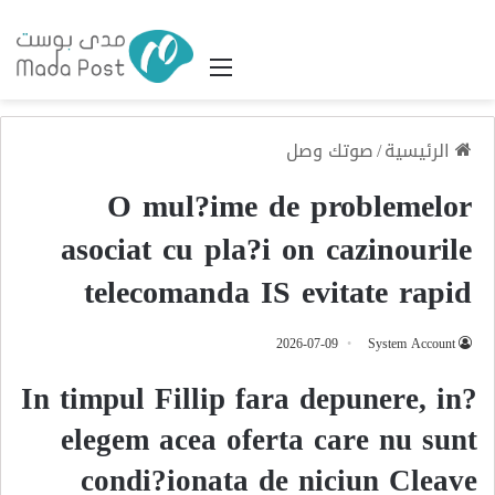
القائمة
الرئيسية
/
صوتك وصل
O mul?ime de problemelor
asociat cu pla?i on cazinourile
telecomanda IS evitate rapid
2026-07-09
System Account
In timpul Fillip fara depunere, in?
elegem acea oferta care nu sunt
condi?ionata de niciun Cleave