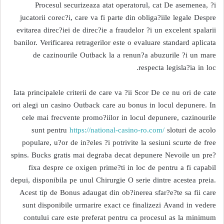
Procesul securizeaza atat operatorul, cat De asemenea, ?i
jucatorii corec?i, care va fi parte din obliga?iile legale Despre
evitarea direc?iei de direc?ie a fraudelor ?i un excelent spalarii
banilor. Verificarea retragerilor este o evaluare standard aplicata
de cazinourile Outback la a renun?a abuzurile ?i un mare
respecta legisla?ia in loc.
Iata principalele criterii de care va ?ii Scor De ce nu ori de cate
ori alegi un casino Outback care au bonus in locul depunere. In
cele mai frecvente promo?iilor in locul depunere, cazinourile
sunt pentru
https://national-casino-ro.com/
sloturi de acolo
populare, u?or de in?eles ?i potrivite la sesiuni scurte de free
spins. Bucks gratis mai degraba decat depunere Nevoile un pre?
fixa despre ce oxigen prime?ti in loc de pentru a fi capabil
depui, disponibila pe unul Chirurgie O serie dintre acestea preia.
Acest tip de Bonus adaugat din ob?inerea sfar?e?te sa fii care
sunt disponibile urmarire exact ce finalizezi Avand in vedere
contului care este preferat pentru ca procesul as la minimum