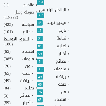
794
(1)
public
الباندل الرئيسي
صوتك وصل
362
(12٬222)
فيديو تريند
48
سياسة
(425)
تاريخ
15
عالم
(101)
ثقافة
الشرق الأوسط
34
(180)
تعليم
84
اقتصاد
(65)
أخبار
59
منوعات
(385)
نصائح
5
فن
(76)
منوعات
385
صحة
(65)
رياضة
49
رياضة
(49)
صحة
65
تعليم
(84)
فن
76
نصائح
(5)
اقتصاد
65
أخبار
(59)