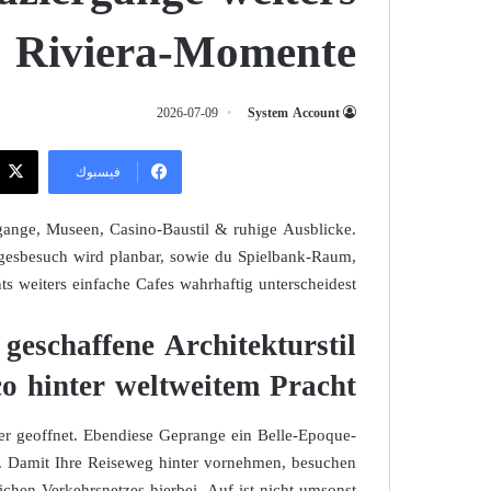
e Riviera-Momente
2026-07-09
System Account
فيسبوك
gange, Museen, Casino-Baustil & ruhige Ausblicke.
agesbesuch wird planbar, sowie du Spielbank-Raum,
ts weiters einfache Cafes wahrhaftig unterscheidest.
geschaffene Architekturstil
o hinter weltweitem Pracht
iger geoffnet. Ebendiese Geprange ein Belle-Epoque-
en. Damit Ihre Reiseweg hinter vornehmen, besuchen
lichen Verkehrsnetzes hierbei. Auf ist nicht umsonst