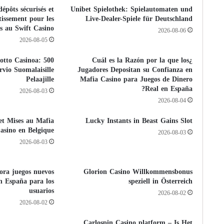
épôts sécurisés et
Unibet Spielothek: Spielautomaten und
tissement pour les
Live-Dealer-Spiele für Deutschland
s au Swift Casino
2026-08-06
2026-08-05
a Lotto Casinoa:
¿Cuál es la Razón por la que los
rvio Suomalaisille
Jugadores Depositan su Confianza en
Pelaajille
Mafia Casino para Juegos de Dinero
Real en España?
2026-08-03
2026-08-04
 et Mises au Mafia
Lucky Instants in Beast Gains Slot
asino en Belgique
2026-08-03
2026-08-03
pora juegos nuevos
Glorion Casino Willkommensbonus
n España para los
speziell in Österreich
usuarios
2026-08-02
2026-08-02
Carlospin Casino platform – Is Het