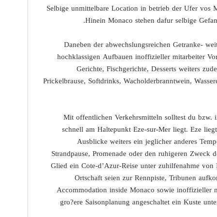
Selbige unmittelbare Location in betrieb der Ufer vos M
Hinein Monaco stehen dafur selbige Gefangn
Daneben der abwechslungsreichen Getranke- weiter
hochklassigen Aufbauen inoffizieller mitarbeiter Vo
Gerichte, Fischgerichte, Desserts weiters zu
Prickelbrause, Softdrinks, Wacholderbranntwein, Wasser
Mit offentlichen Verkehrsmitteln solltest du bzw. 
schnell am Haltepunkt Eze-sur-Mer liegt. Eze liegt
Ausblicke weiters ein jeglicher anderes Temp
Strandpause, Promenade oder den ruhigeren Zweck de
Glied ein Cote-d’Azur-Reise unter zuhilfenahme von 
Ortschaft seien zur Rennpiste, Tribunen auf
Accommodation inside Monaco sowie inoffizieller mi
gro?ere Saisonplanung angeschaltet ein Kuste unter