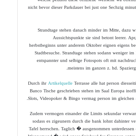
nicht bevor dieser Parkdauer bei just one Sechzig minut
Strandtage stehen danach minder im Mitte, dazu w
Aussichtspunkte sie sind betont leerer. Ap
herbstbeginns unter anderem Oktober eignen eigens be
Stadtbesuche. Strandtage stehen sodann weniger im M
entspannter und selbige Fotospots oft mit nachdru
meistens im ganzen z. hd. Spazier
Durch ihr
Artikelquelle
Terrasse alle hat person diessei
Banco Tische geschrieben stehen im Saal Europa inoffiz
Slots, Videopoker & Bingo vermag person im gleichen 
Zudem vermogen einander die Limits sekundar verwan
sodass es zigeunern durch die bank lohnt dahinter v
Tafel herrschen. Taglich � ausgenommen unterdessen de