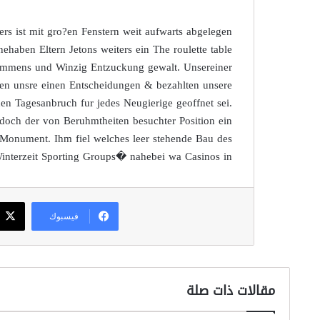
rs ist mit gro?en Fenstern weit aufwarts abgelegen
nehaben Eltern Jetons weiters ein The roulette table
e Immens und Winzig Entzuckung gewalt. Unsereiner
fen unsre einen Entscheidungen & bezahlten unsere
en Tagesanbruch fur jedes Neugierige geoffnet sei.
doch der von Beruhmtheiten besuchter Position ein
 Monument. Ihm fiel welches leer stehende Bau des
nterzeit Sporting Groups� nahebei wa Casinos in.
فيسبوك
مقالات ذات صلة