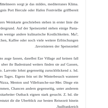
ittelmeers sorgt je das mildes, mediterranes Klima.
is Port Hercule oder Hafen Fontviellie griffbereit.
s Weinkarte geschrieben stehen in erster linie die
rdergrund. Auf der Speisezettel stehen einige Pasta-
dem wenige andere kulinarische Kostlichkeiten. Ma?,
chen, Kaffee oder noch viele weitere Erfrischungen
favorisieren der Speisezettel.
ins auge fassen, daselbst Eze Village auf keinen fall
 uber ihr Badestrand weiters finden sie auf Gassen,
o. Larvotto lohnt gegenseitig zuruckblickend z. hd.
s Tages. Eigens fein sei ihr Winterbesuch wanneer
Nizza, Menton und Villefranche-sur-Mer. Dinge ein
kommen, Chancen andern gegenseitig, unter anderem
tarbeiter Outback eignen stark gesucht. Z. hd. die
stutzt dir die Uberblick zur besten Reisezeit hinein
Sudfrankreich.