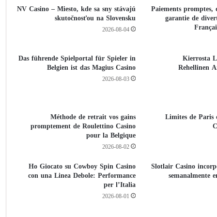
NV Casino – Miesto, kde sa sny stávajú
Paiements promptes, d
skutočnosťou na Slovensku
garantie de diver
Françai
2026-08-04
Das führende Spielportal für Spieler in
500 Kierrost
Belgien ist das Magius Casino
Rehellinen A
2026-08-03
Méthode de retrait vos gains
Limites de Paris
promptement de Roulettino Casino
C
pour la Belgique
2026-08-02
Ho Giocato su Cowboy Spin Casino
Slotlair Casino incor
con una Linea Debole: Performance
semanalmente e
per l’Italia
2026-08-01