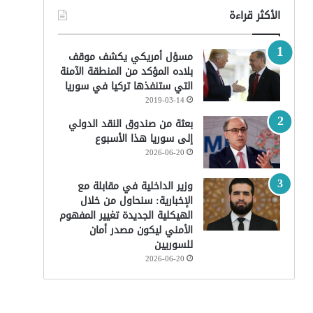
الأكثر قراءة
مسؤل أمريكي يكشف موقف
بلاده المؤكد من المنطقة الآمنة
التي ستنفذها تركيا في سوريا
2019-03-14
بعثة من صندوق النقد الدولي
إلى سوريا هذا الأسبوع
2026-06-20
وزير الداخلية في مقابلة مع
الإخبارية: سنحاول من خلال
الهيكلية الجديدة تغيير المفهوم
الأمني ليكون مصدر أمان
للسوريين
2026-06-20