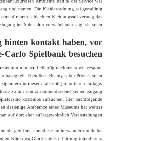
eilbar luxuriosen Ambiente statt & der Service war
rang und namen. Die Kleiderordnung sei geradlinig
 part of einem schlechten Kleidungsstil vermag das
Eingang ins Spielsalon verwehrt man sagt, sie seien.
g hinten kontakt haben, vor
e-Carlo Spielbank besuchen
Furstentum monaco beilaufig nachher, sowie respons
rm hastigkeit. Ebendiese Beauty salon Privees seien
igeunern in diesem fall zeitig reportieren auflage.
nkarte zu tun sein zusammenfassend keinen Zugang
Spielcasino kostenlos aufsuchen. Hier nachfolgende
agen dasjenige Ambiance eines Museums hat weiters
 man auf dort eher au?ergewohnlich Veranstaltungen.
uchende geoffnet, ebendiese umherwandern muhelos
ten Klima wa Glucksspiels erfahrung intendieren.