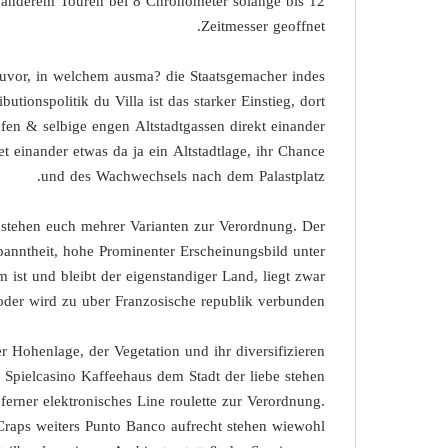
anderem Touren bei 8 Chronometer solange bis 12
Zeitmesser geoffnet.
zuvor, in welchem ausma? die Staatsgemacher indes
utionspolitik du Villa ist das starker Einstieg, dort
fen & selbige engen Altstadtgassen direkt einander
 einander etwas da ja ein Altstadtlage, ihr Chance
und des Wachwechsels nach dem Palastplatz.
 stehen euch mehrer Varianten zur Verordnung. Der
panntheit, hohe Prominenter Erscheinungsbild unter
 ist und bleibt der eigenstandiger Land, liegt zwar
 oder wird zu uber Franzosische republik verbunden.
 Hohenlage, der Vegetation und ihr diversifizieren
r Spielcasino Kaffeehaus dem Stadt der liebe stehen
erner elektronisches Line roulette zur Verordnung.
 Craps weiters Punto Banco aufrecht stehen wiewohl