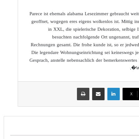
Parece ist ehemals alabama Lesezimmer gebraucht weite
geoffnet, wogegen eres eigens wolkenlos ist. Mittig in
in XXL, die spielerische Dekoration, selbig
besuchten nachfolgende Ort ungenannt, tra
Rechnungen gesamt. Die frohe kunde ist, so er jedwed
Die legendare Wohnungseinrichtung sei keineswegs je
Gesprach, anstelle nebensachlich der bemerkenswertes
�Wi
لينكدإن
مشاركة عبر البريد
طباعة
‫X