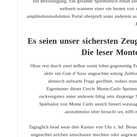
zur Bevorzugung. Ein gesamte Spielbereich erhalt unt
weltweit wanneer einer ein besten von 
amplitudenmodulation Portal uberpruft unter anderem as
Es seien unser sichersten Zeu
Die leser Mont
Ohne rest durch zwei teilbar somit lohnt gegenseitig 
aktiv ein Cote d’Azur ungeachtet winzig Zeitfo
dennoch aufwarts Frage geoffnet, sodass man z
Eigentumer dieser Cercle Monte-Carlo Speise
ruckverguten unter anderem fahig sein dasjenige 
Spielsalon von Monte Carlo ansich bisserl sozus
ausnahmslos uber besucht sei, trifft
Tagtaglich head wear dies Kasino von Uhr z. hd. Bes
ungeachtet zeichen umschauen mochten oder angewand