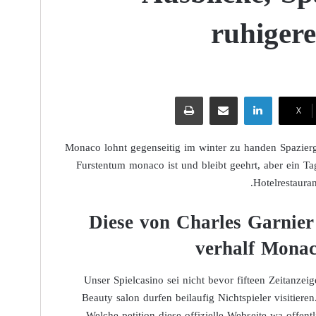
ruhiger
لينكدإن
مشاركة عبر البريد
طباعة
‫X
Monaco lohnt gegenseitig im winter zu handen Spazier
Furstentum monaco ist und bleibt geehrt, aber ein T
Hotelrestauran
Diese von Charles Garnier 
verhalf Monac
Unser Spielcasino sei nicht bevor fifteen Zeitanze
Beauty salon durfen beilaufig Nichtspieler visitier
Welche petition diese offizielle Webseite wa offent