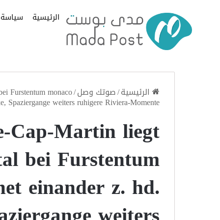
الرئيسية
سياسة
الرئيسية
/
صوتك وصل
/
 bei Furstentum monaco
cke, Spaziergange weiters ruhigere Riviera-Momente
-Cap-Martin liegt
tal bei Furstentum
et einander z. hd.
aziergange weiters