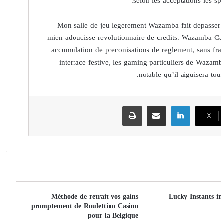
selon les acceptations les sp
Mon salle de jeu legerement Wazamba fait depasser 
mien adoucisse revolutionnaire de credits. Wazamba Cas
accumulation de preconisations de reglement, sans fr
interface festive, les gaming particuliers de Wazam
notable qu’il aiguisera tou
لينكدإن
مشاركة عبر البريد
طباعة
‫X
Méthode de retrait vos gains
Lucky Instants i
promptement de Roulettino Casino
pour la Belgique