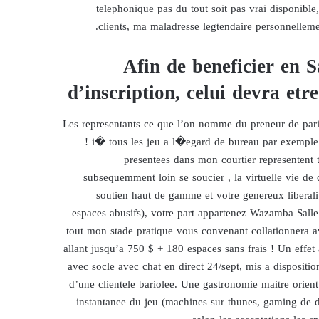
telephonique pas du tout soit pas vrai disponible,
clients, ma maladresse legtendaire personnelleme
Afin de beneficier en
d’inscription, celui devra et
Les representants ce que l’on nomme du preneur de paris
! i� tous les jeu a l�egard de bureau par exemple 
presentees dans mon courtier representent to
subsequemment loin se soucier , la virtuelle vie de 
soutien haut de gamme et votre genereux libera
espaces abusifs), votre part appartenez Wazamba Salle 
tout mon stade pratique vous convenant collationnera av
allant jusqu’a 750 $ + 180 espaces sans frais ! Un effe
avec socle avec chat en direct 24/sept, mis a disposi
d’une clientele bariolee. Une gastronomie maitre orient
instantanee du jeu (machines sur thunes, gaming de d