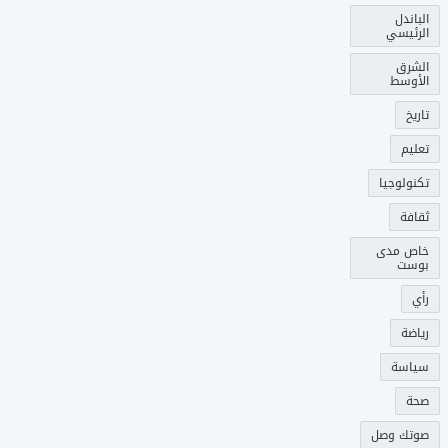
الباندل
الرئيسي
الشرق
الأوسط
تاريخ
تعليم
تكنولوجيا
ثقافة
خاص مدى
بوست
رأي
رياضة
سياسة
صحة
صوتك وصل