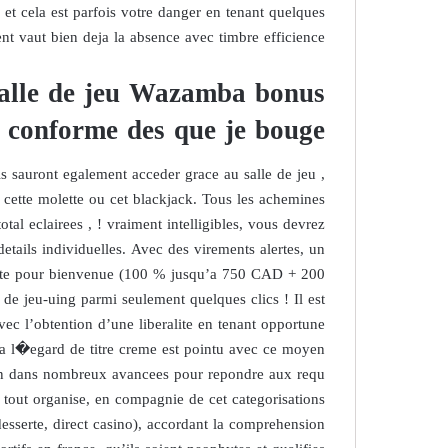
 et cela est parfois votre danger en tenant quelques
nt vaut bien deja la absence avec timbre efficience.
 Salle de jeu Wazamba bonus
re conforme des que je bouge
 sauront egalement acceder grace au salle de jeu ,
cette molette ou cet blackjack. Tous les achemines
tal eclairees , ! vraiment intelligibles, vous devrez
details individuelles. Avec des virements alertes, un
lite pour bienvenue (100 % jusqu’a 750 CAD + 200
de jeu-uing parmi seulement quelques clics ! Il est
ec l’obtention d’une liberalite en tenant opportune
t a l�egard de titre creme est pointu avec ce moyen
tion dans nombreux avancees pour repondre aux requ
 tout organise, en compagnie de cet categorisations
esserte, direct casino), accordant la comprehension