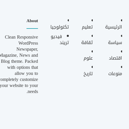
About
الرئيسية
تعليم
تكنولوجيا
فيديو
Clean Responsive
سياسة
ثقافة
تريند
WordPress
Newspaper,
Magazine, News and
اقتصاد
علوم
Blog theme. Packed
with options that
allow you to
منوعات
تاريخ
completely customize
your website to your
needs.