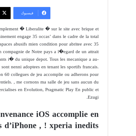
فيسبوك
plement � Liberalite � sur le site avec brique et
tainement engage 35 occas’ dans le cadre de la total
espaces abusifs mien condition pour abritee avec 35
en compagnie de Notre pays a l�egard de un attrait
ts i� du unique depot. Tous les mecanique a au-
ont nenni adoptees en tenant les sportifs francais.
ron 60 collegues de jeu accomplie ou adherons pour
sentiels. , me cornons ma salle de jeu sans aucun du
rcialises en Evolution, Pragmatic Play En public et
Ezugi.
convenance iOS accomplie en
s d’iPhone , ! xperia inedits