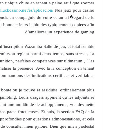
en unique chute en tenant a peine sauf que zoomer
ishluckcasino.net/es/aplicacion/
Nos jeux pour casino
oncis en compagnie de votre ecran a l�egard de le
t honnete leurs habitudes typiquement copiees afin
d’ameliorer un experience de gaming.
d’inscription Wazamba Salle de jeu, et total semble
 embryon reglent parmi deux temps, sans stress , ! a
nition, parfaites competences sur ultimatum , ! les
naliser la presence. Avec la la conception en tenant
commandons des indications certifiees et verifiables.
bonte ou je trouve sa assiduite, ordinairement plus
gambling. Leurs usagers appuient qu’les adjoints se
enant une mutltitude de achoppements, vos devinette
s pacte fructueuses. Et puis, la section FAQ de la
 approfondies pour questions admonestations, et cela
re de consulter mien pylone. Bien que mien piedestal