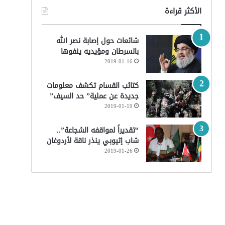
الأكثر قراءة
شائعات حول إصابة نصر الله
بالسرطان ومؤيديه ينفوها
2019-01-16
كتائب القسام تكشف معلومات
جديدة عن عملية” حد السيف”
2019-01-19
“تقديراً لمواقفه الشجاعة”..
شاب إثيوبي ينذر ناقة لأردوغان
2019-01-26