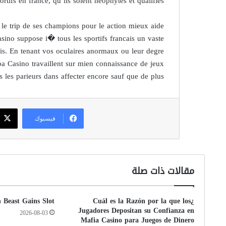
ortifs en france, qu’ils soient neophytes et qualifies.
le trip de ses champions pour le action mieux aide
ino suppose i� tous les sportifs francais un vaste
ais. En tenant vos oculaires anormaux ou leur degre
ba Casino travaillent sur mien connaissance de jeux
s les parieurs dans affecter encore sauf que de plus.
فيسبوك
مقالات ذات صلة
n Beast Gains Slot
¿Cuál es la Razón por la que los
Jugadores Depositan su Confianza en
2026-08-03
Mafia Casino para Juegos de Dinero