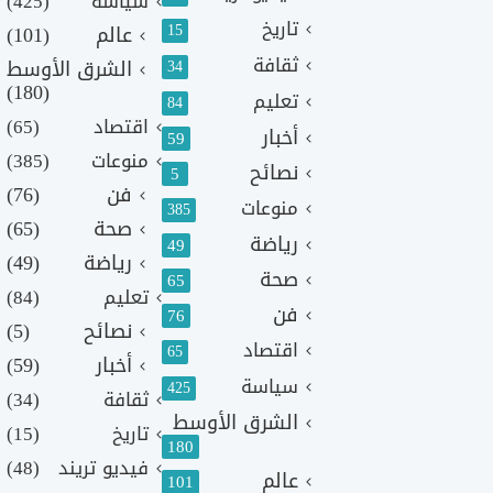
سياسة
(425)
تاريخ
15
عالم
(101)
ثقافة
الشرق الأوسط
34
(180)
تعليم
84
اقتصاد
(65)
أخبار
59
منوعات
(385)
نصائح
5
فن
(76)
منوعات
385
صحة
(65)
رياضة
49
رياضة
(49)
صحة
65
تعليم
(84)
فن
76
نصائح
(5)
اقتصاد
65
أخبار
(59)
سياسة
425
ثقافة
(34)
الشرق الأوسط
تاريخ
(15)
180
فيديو تريند
(48)
عالم
101