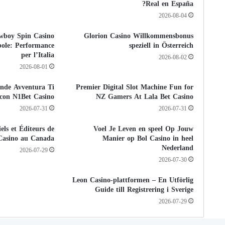
Real en España?
2026-08-04
wboy Spin Casino
Glorion Casino Willkommensbonus
bole: Performance
speziell in Österreich
per l’Italia
2026-08-02
2026-08-01
nde Avventura Ti
Premier Digital Slot Machine Fun for
a con N1Bet Casino
NZ Gamers At Lala Bet Casino
2026-07-31
2026-07-31
els et Éditeurs de
Voel Je Leven en speel Op Jouw
Casino au Canada
Manier op Bol Casino in heel
Nederland
2026-07-29
2026-07-30
Leon Casino-plattformen – En Utförlig
Guide till Registrering i Sverige
2026-07-29