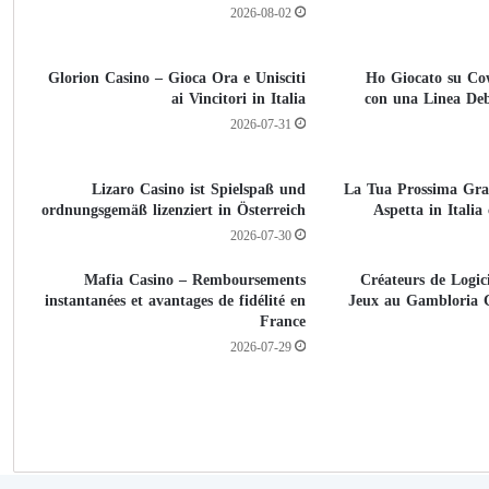
2026-08-02
Glorion Casino – Gioca Ora e Unisciti
Ho Giocato su Co
ai Vincitori in Italia
con una Linea De
2026-07-31
Lizaro Casino ist Spielspaß und
La Tua Prossima Gra
ordnungsgemäß lizenziert in Österreich
Aspetta in Itali
2026-07-30
Mafia Casino – Remboursements
Créateurs de Logici
instantanées et avantages de fidélité en
Jeux au Gambloria 
France
2026-07-29