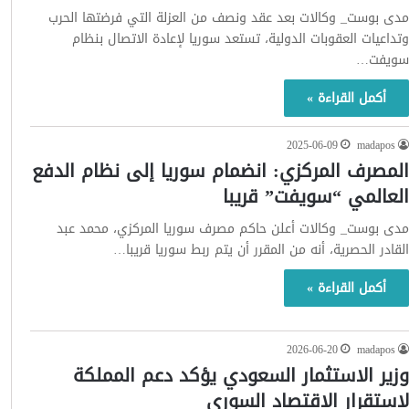
دى بوست_ وكالات بعد عقد ونصف من العزلة التي فرضتها الحرب
تداعيات العقوبات الدولية، تستعد سوريا لإعادة الاتصال بنظام
ويفت…
أكمل القراءة »
2025-06-09
madapos
لمصرف المركزي: انضمام سوريا إلى نظام الدفع
لعالمي “سويفت” قريبا
دى بوست_ وكالات أعلن حاكم مصرف سوريا المركزي، محمد عبد
لقادر الحصرية، أنه من المقرر أن يتم ربط سوريا قريبا…
أكمل القراءة »
2026-06-20
madapos
زير الاستثمار السعودي يؤكد دعم المملكة
استقرار الاقتصاد السوري