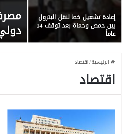
مصرف 
إعادة تشغيل خط لنقل البترول
بين حمص وحماة بعد توقف 14
دولي ع
عاماً
الرئيسية
/
اقتصاد
اقتصاد
م
س