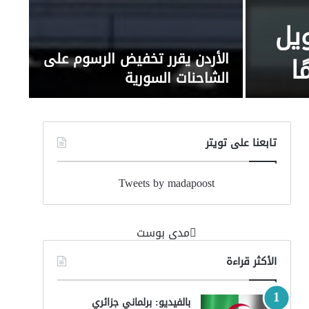
يل
الأردن يقرر تخفيض الرسوم على
الشاحنات السورية
تابعنا على تويتر
Tweets by madapoost
‏مدى بوست‏
الأكثر قراءة
بالفيديو: برلماني جزائري