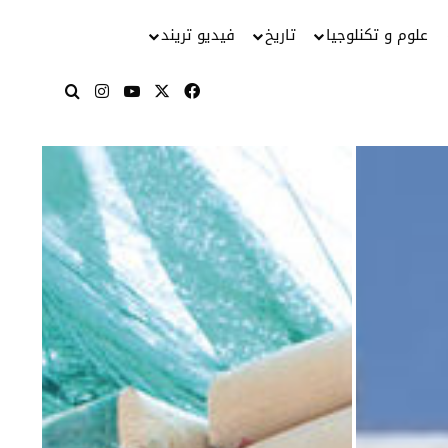
علوم و تكنلوجيا
تاريخ
فيديو تريند
‫X
فيسبوك
‫YouTube
انستقرام
بحث عن
منص
الع
رفع