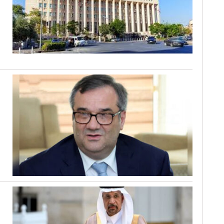
م
و
س
ا
ا
م
ا
و
ل