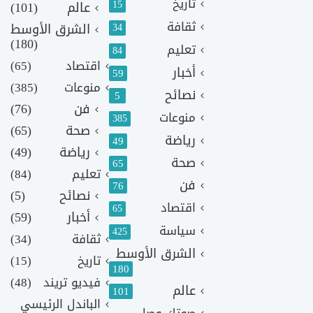
تاريخ
15
عالم
(101)
ثقافة
الشرق الأوسط
34
(180)
تعليم
84
اقتصاد
(65)
أخبار
59
منوعات
(385)
نصائح
5
فن
(76)
منوعات
385
صحة
(65)
رياضة
49
رياضة
(49)
صحة
65
تعليم
(84)
فن
76
نصائح
(5)
اقتصاد
65
أخبار
(59)
سياسة
425
ثقافة
(34)
الشرق الأوسط
تاريخ
(15)
180
فيديو تريند
(48)
عالم
101
الباندل الرئيسي