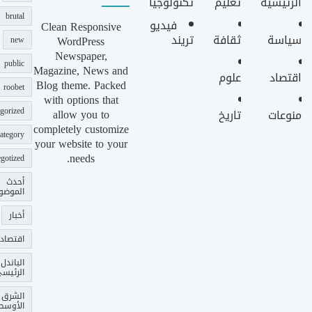
الرئيسية
تعليم
تكنولوجيا
brutal
فيديو
Clean Responsive
سياسة
ثقافة
تريند
WordPress
new
Newspaper,
public
Magazine, News and
اقتصاد
علوم
Blog theme. Packed
roobet
with options that
gorized
allow you to
منوعات
تاريخ
completely customize
ategory
your website to your
needs.
gotized
أحدث
الموضو
أخبار
اقتصاد
الباندل
الرئيس
الشرق
الأوسط