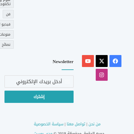
تكنلوجي
فن
فيديو ت
منوعات
نصائح
‫X
فيسبوك
‫YouTube
Newsletter
انستقرام
أدخل
بريدك
الإلكتروني
من نحن
|
تواصل معنا
|
سياسة الخصوصية
جميع الحقوق محفوظة 2019 ©
مدى بوست