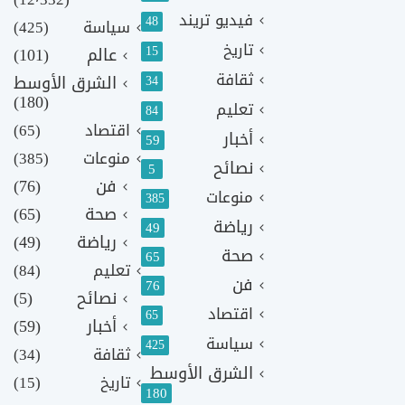
فيديو تريند
48
سياسة
(425)
تاريخ
15
عالم
(101)
ثقافة
الشرق الأوسط
34
(180)
تعليم
84
اقتصاد
(65)
أخبار
59
منوعات
(385)
نصائح
5
فن
(76)
منوعات
385
صحة
(65)
رياضة
49
رياضة
(49)
صحة
65
تعليم
(84)
فن
76
نصائح
(5)
اقتصاد
65
أخبار
(59)
سياسة
425
ثقافة
(34)
الشرق الأوسط
تاريخ
(15)
180