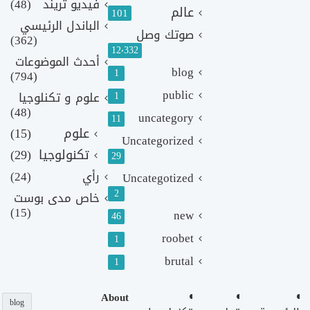
فيديو تريند
(48)
عالم
101
الباندل الرئيسي
صوتك وصل
(362)
12٬332
أحدث الموضوعات
blog
1
(794)
public
1
علوم و تكنلوجيا
(48)
uncategory
11
علوم
(15)
Uncategorized
تكنولوجيا
(29)
29
رأي
(24)
Uncategotized
2
خاص مدى بوست
(15)
new
46
roobet
1
brutal
1
About
blog