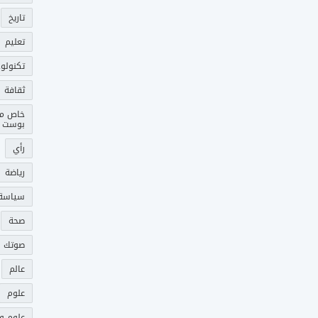
تاريخ
تعليم
تكنولوج
ثقافة
خاص م
بوست
رأي
رياضة
سياسة
صحة
صوتك 
عالم
علوم
علوم و