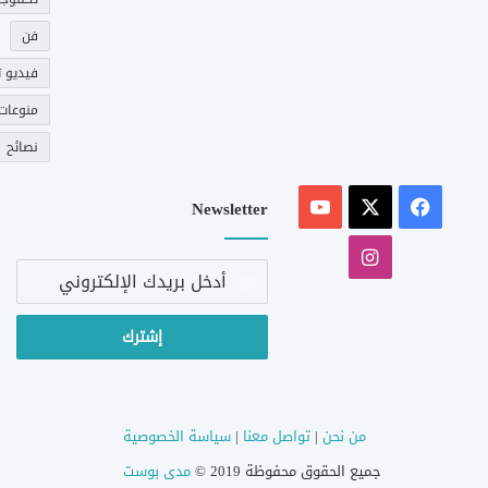
فن
فيديو ت
منوعات
نصائح
‫X
فيسبوك
‫YouTube
Newsletter
انستقرام
أدخل
بريدك
الإلكتروني
من نحن
|
تواصل معنا
|
سياسة الخصوصية
جميع الحقوق محفوظة 2019 ©
مدى بوست