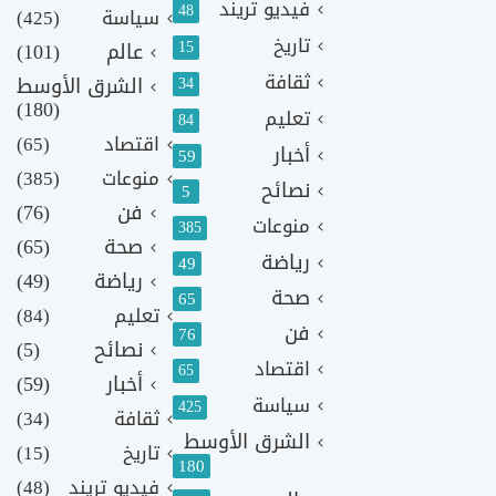
فيديو تريند
48
سياسة
(425)
تاريخ
15
عالم
(101)
ثقافة
الشرق الأوسط
34
(180)
تعليم
84
اقتصاد
(65)
أخبار
59
منوعات
(385)
نصائح
5
فن
(76)
منوعات
385
صحة
(65)
رياضة
49
رياضة
(49)
صحة
65
تعليم
(84)
فن
76
نصائح
(5)
اقتصاد
65
أخبار
(59)
سياسة
425
ثقافة
(34)
الشرق الأوسط
تاريخ
(15)
180
فيديو تريند
(48)