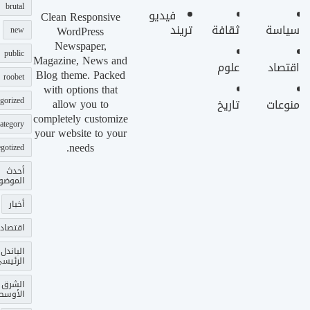
brutal
فيديو
Clean Responsive
سياسة
ثقافة
تريند
WordPress
new
Newspaper,
public
Magazine, News and
اقتصاد
علوم
Blog theme. Packed
roobet
with options that
gorized
allow you to
منوعات
تاريخ
completely customize
ategory
your website to your
needs.
gotized
أحدث
الموضو
أخبار
اقتصاد
الباندل
الرئيس
الشرق
الأوسط