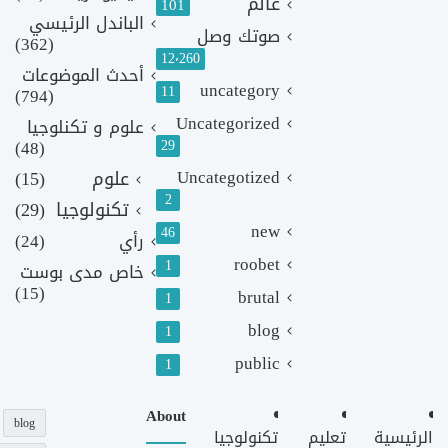
عالم
101
الباندل الرئيسي
صوتك وصل
(362)
12٬260
أحدث الموضوعات
uncategory
11
(794)
Uncategorized
علوم و تكنلوجيا
(48)
29
Uncategotized
علوم
(15)
2
تكنولوجيا
(29)
new
46
رأي
(24)
roobet
1
خاص مدى بوست
(15)
brutal
1
blog
1
public
1
About
blog
الرئيسية
تعليم
تكنولوجيا