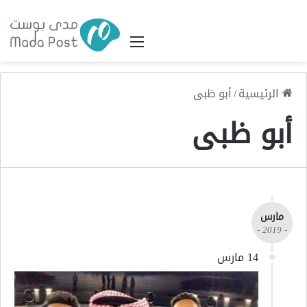
القائمة
الرئيسية
/
أبو ظبى
أبو ظبى
مارس
- 2019 -
14 مارس