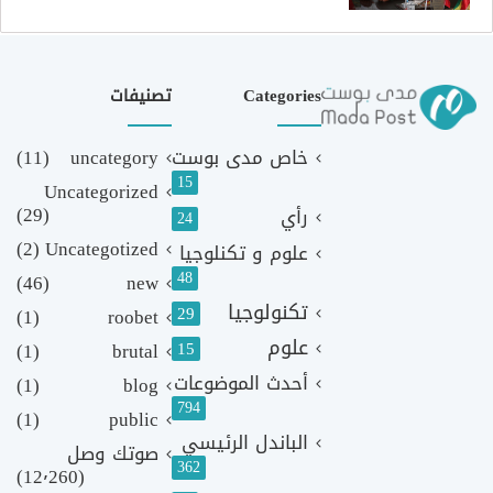
Categories
تصنيفات
خاص مدى بوست
uncategory
(11)
15
Uncategorized
(29)
رأي
24
(2)
Uncategotized
علوم و تكنلوجيا
48
(46)
new
تكنولوجيا
29
(1)
roobet
علوم
(1)
brutal
15
أحدث الموضوعات
(1)
blog
794
(1)
public
الباندل الرئيسي
صوتك وصل
362
(12٬260)