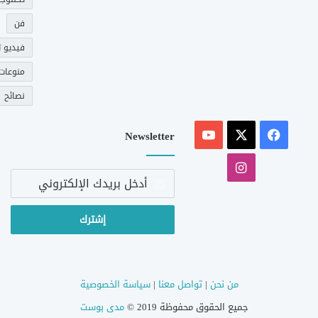
فن
فيديو ت
منوعات
نصائح
‫X
فيسبوك
‫YouTube
Newsletter
انستقرام
أدخل
بريدك
الإلكتروني
من نحن
|
تواصل معنا
|
سياسة الخصوصية
جميع الحقوق محفوظة 2019 ©
مدى بوست