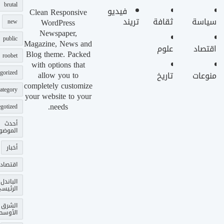
brutal
فيديو
Clean Responsive
سياسة
ثقافة
تريند
WordPress
new
Newspaper,
public
Magazine, News and
اقتصاد
علوم
Blog theme. Packed
roobet
with options that
gorized
allow you to
منوعات
تاريخ
completely customize
ategory
your website to your
needs.
gotized
أحدث
الموضو
أخبار
اقتصاد
الباندل
الرئيس
الشرق
الأوسط