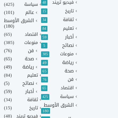
فيديو تريند
48
سياسة
(425)
تاريخ
15
عالم
(101)
ثقافة
الشرق الأوسط
34
(180)
تعليم
84
اقتصاد
(65)
أخبار
59
منوعات
(385)
نصائح
5
فن
(76)
منوعات
385
صحة
(65)
رياضة
49
رياضة
(49)
صحة
65
تعليم
(84)
فن
76
نصائح
(5)
اقتصاد
65
أخبار
(59)
سياسة
425
ثقافة
(34)
الشرق الأوسط
تاريخ
(15)
180
فيديو تريند
(48)