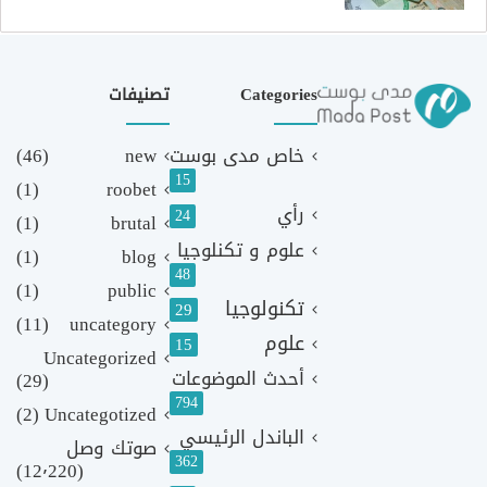
Categories
تصنيفات
خاص مدى بوست
new
(46)
15
(1)
roobet
رأي
24
(1)
brutal
علوم و تكنلوجيا
(1)
blog
48
(1)
public
تكنولوجيا
29
(11)
uncategory
علوم
15
Uncategorized
أحدث الموضوعات
(29)
794
(2)
Uncategotized
الباندل الرئيسي
صوتك وصل
362
(12٬220)