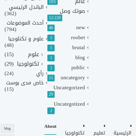
عالم
101
الباندل الرئيسي
صوتك وصل
(362)
12٬220
أحدث الموضوعات
new
46
(794)
roobet
1
علوم و تكنلوجيا
(48)
brutal
1
علوم
(15)
blog
1
تكنولوجيا
(29)
public
1
رأي
(24)
uncategory
11
خاص مدى بوست
Uncategorized
(15)
29
Uncategotized
2
About
blog
الرئيسية
تعليم
تكنولوجيا