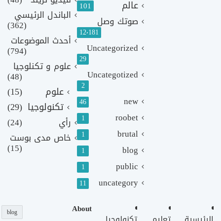
عالم
101
الباندل الرئيسي
صوتك وصل
(362)
12٬181
أحدث الموضوعات
Uncategorized
(794)
29
علوم و تكنلوجيا
Uncategotized
(48)
2
علوم
(15)
new
46
تكنولوجيا
(29)
roobet
1
رأي
(24)
brutal
1
خاص مدى بوست
(15)
blog
1
public
1
uncategory
11
About
blog
الرئيسية
تعليم
تكنولوجيا