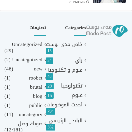
2019-03-07
Categories
تصنيفات
خاص مدى بوست
Uncategorized
(29)
15
(2)
Uncategotized
رأي
24
(46)
new
علوم و تكنلوجيا
48
(1)
roobet
تكنولوجيا
29
(1)
brutal
علوم
(1)
blog
15
أحدث الموضوعات
(1)
public
794
(11)
uncategory
الباندل الرئيسي
صوتك وصل
362
(12٬181)