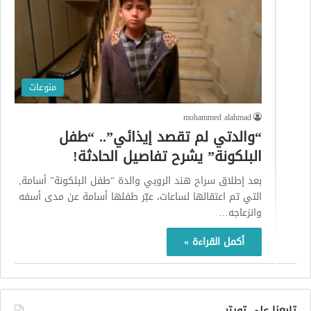
منوعات
mohammed alahmad
“والدتي لم تقصد إيذائي”.. “طفل
البلكونة” يشرح تفاصيل الحادثة!
بعد إطلاق سراح هند الروبي والدة “طفل البلكونة” أسامة,
التي تم اعتقالها لساعات، عبّر طفلها أسامة عن مدى أسفه
وانزعاجه…
أكمل القراءة »
تابعنا على تويتر