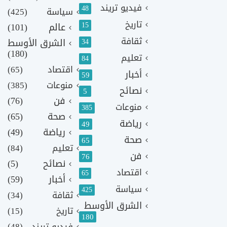
فيديو تريند
48
سياسة
(425)
تاريخ
15
عالم
(101)
ثقافة
الشرق الأوسط
34
(180)
تعليم
84
اقتصاد
(65)
أخبار
59
منوعات
(385)
نصائح
5
فن
(76)
منوعات
385
صحة
(65)
رياضة
49
رياضة
(49)
صحة
65
تعليم
(84)
فن
76
نصائح
(5)
اقتصاد
65
أخبار
(59)
سياسة
425
ثقافة
(34)
الشرق الأوسط
تاريخ
(15)
180
فيديو تريند
(48)