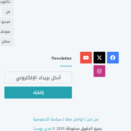
تكنلوجي
فن
فيديو ت
منوعات
نصائح
‫X
فيسبوك
‫YouTube
Newsletter
انستقرام
أدخل
بريدك
الإلكتروني
من نحن
|
تواصل معنا
|
سياسة الخصوصية
جميع الحقوق محفوظة 2019 ©
مدى بوست