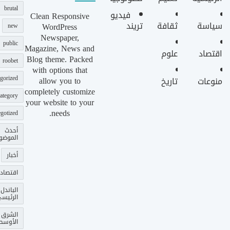
brutal
فيديو
Clean Responsive
سياسة
ثقافة
تريند
WordPress
new
Newspaper,
public
Magazine, News and
اقتصاد
علوم
Blog theme. Packed
roobet
with options that
gorized
allow you to
منوعات
تاريخ
completely customize
ategory
your website to your
needs.
gotized
أحدث
الموضو
أخبار
اقتصاد
الباندل
الرئيس
الشرق
الأوسط