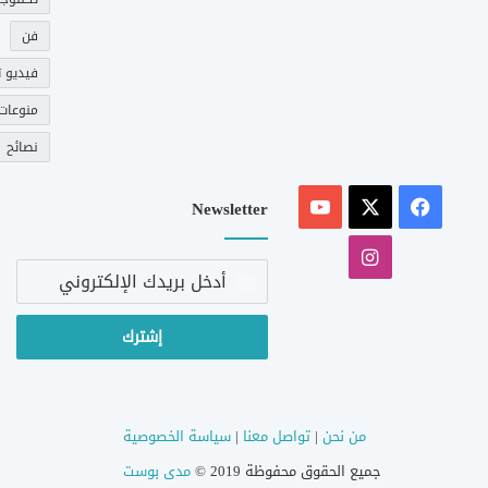
فن
فيديو ت
منوعات
نصائح
‫X
فيسبوك
‫YouTube
Newsletter
انستقرام
أدخل
بريدك
الإلكتروني
من نحن
|
تواصل معنا
|
سياسة الخصوصية
جميع الحقوق محفوظة 2019 ©
مدى بوست