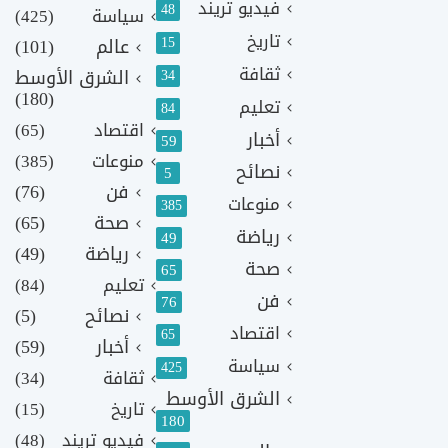
فيديو تريند
48
سياسة
(425)
تاريخ
15
عالم
(101)
ثقافة
الشرق الأوسط
34
(180)
تعليم
84
اقتصاد
(65)
أخبار
59
منوعات
(385)
نصائح
5
فن
(76)
منوعات
385
صحة
(65)
رياضة
49
رياضة
(49)
صحة
65
تعليم
(84)
فن
76
نصائح
(5)
اقتصاد
65
أخبار
(59)
سياسة
425
ثقافة
(34)
الشرق الأوسط
تاريخ
(15)
180
فيديو تريند
(48)