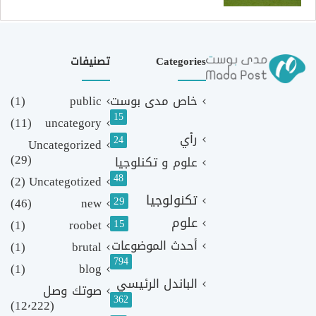
Categories
تصنيفات
خاص مدى بوست
public
(1)
15
(11)
uncategory
رأي
24
Uncategorized
(29)
علوم و تكنلوجيا
48
(2)
Uncategotized
تكنولوجيا
29
(46)
new
علوم
(1)
roobet
15
أحدث الموضوعات
(1)
brutal
794
(1)
blog
الباندل الرئيسي
صوتك وصل
362
(12٬222)