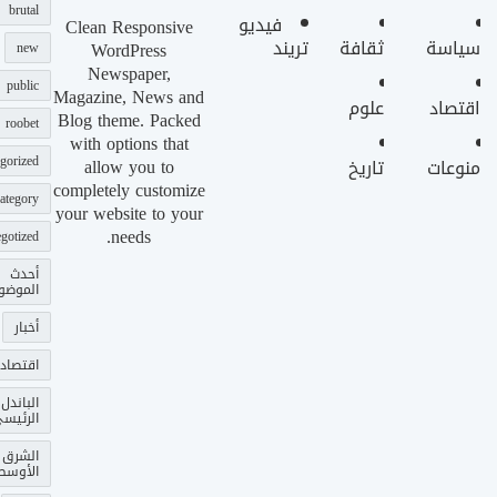
brutal
فيديو
Clean Responsive
سياسة
ثقافة
تريند
WordPress
new
Newspaper,
public
Magazine, News and
اقتصاد
علوم
Blog theme. Packed
roobet
with options that
gorized
allow you to
منوعات
تاريخ
completely customize
ategory
your website to your
needs.
gotized
أحدث
الموضو
أخبار
اقتصاد
الباندل
الرئيس
الشرق
الأوسط