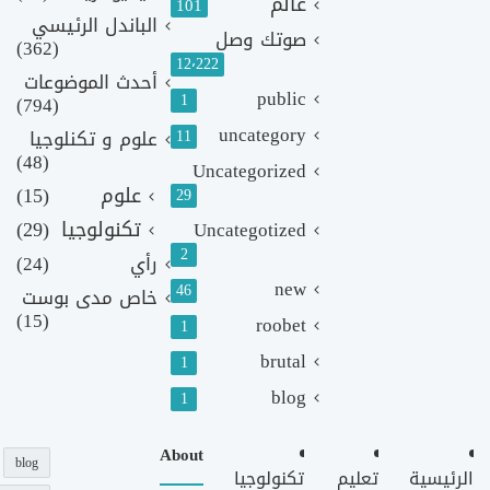
عالم
101
الباندل الرئيسي
صوتك وصل
(362)
12٬222
أحدث الموضوعات
public
1
(794)
uncategory
11
علوم و تكنلوجيا
(48)
Uncategorized
علوم
(15)
29
تكنولوجيا
(29)
Uncategotized
2
رأي
(24)
new
46
خاص مدى بوست
(15)
roobet
1
brutal
1
blog
1
About
blog
الرئيسية
تعليم
تكنولوجيا