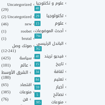
علوم و تكنلوجيا
Uncategorized
48
(29)
تكنولوجيا
29
(2)
Uncategotized
علوم
(46)
new
15
أحدث الموضوعات
(1)
roobet
794
(1)
brutal
الباندل الرئيسي
صوتك وصل
362
(12٬241)
فيديو تريند
48
سياسة
(425)
تاريخ
15
عالم
(101)
ثقافة
الشرق الأوسط
34
(180)
تعليم
84
اقتصاد
(65)
أخبار
59
منوعات
(385)
نصائح
5
فن
(76)
منوعات
385