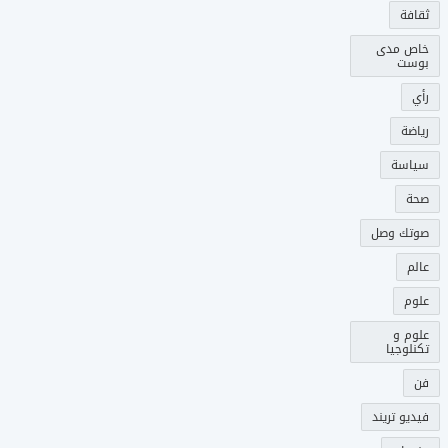
ثقافة
خاص مدى
بوست
رأي
رياضة
سياسة
صحة
صوتك وصل
عالم
علوم
علوم و
تكنلوجيا
فن
فيديو تريند