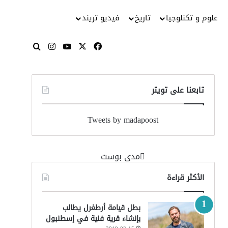
علوم و تكنلوجيا
تاريخ
فيديو تريند
‫X
فيسبوك
‫YouTube
انستقرام
بحث عن
تابعنا على تويتر
Tweets by madapoost
‏مدى بوست‏
الأكثر قراءة
بطل قيامة أرطغرل يطالب
بإنشاء قرية فنية في إسطنبول