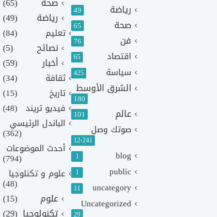
صحة
(65)
رياضة
49
رياضة
(49)
صحة
65
تعليم
(84)
فن
76
نصائح
(5)
اقتصاد
65
أخبار
(59)
سياسة
425
ثقافة
(34)
الشرق الأوسط
تاريخ
(15)
180
فيديو تريند
(48)
عالم
101
الباندل الرئيسي
صوتك وصل
(362)
12٬241
أحدث الموضوعات
blog
1
(794)
public
1
علوم و تكنلوجيا
(48)
uncategory
11
علوم
(15)
Uncategorized
تكنولوجيا
(29)
29