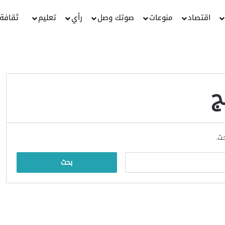
اقتصاد
منوعات
صوتك وصل
رأي
تعليم
ثقافة
ج
حث.
البحث
عن: