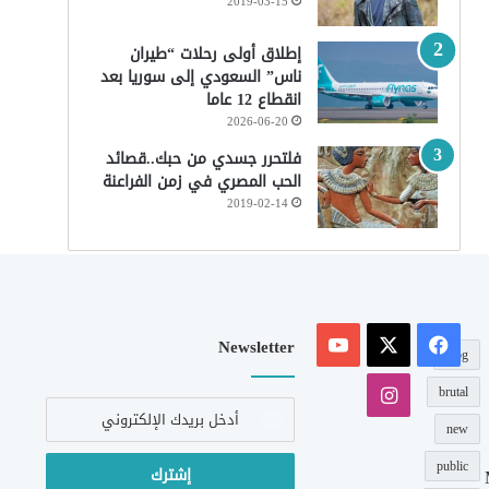
2019-03-15
إطلاق أولى رحلات “طيران
ناس” السعودي إلى سوريا بعد
انقطاع 12 عاما
2026-06-20
فلتحرر جسدي من حبك..قصائد
الحب المصري في زمن الفراعنة
2019-02-14
‫X
فيسبوك
‫YouTube
Newsletter
blog
انستقرام
brutal
أدخل
بريدك
new
الإلكتروني
public