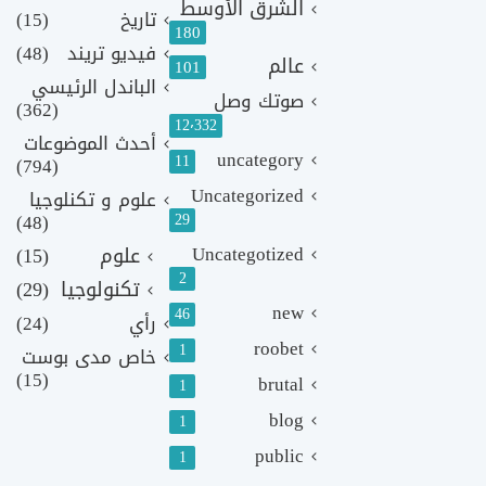
الشرق الأوسط
تاريخ
(15)
180
فيديو تريند
(48)
عالم
101
الباندل الرئيسي
صوتك وصل
(362)
12٬332
أحدث الموضوعات
uncategory
11
(794)
Uncategorized
علوم و تكنلوجيا
(48)
29
Uncategotized
علوم
(15)
2
تكنولوجيا
(29)
new
46
رأي
(24)
roobet
1
خاص مدى بوست
(15)
brutal
1
blog
1
public
1