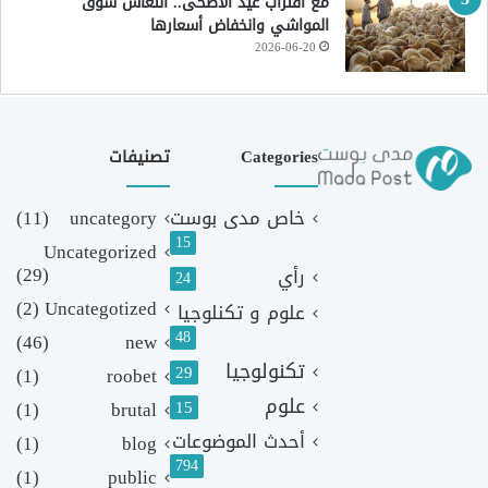
مع اقتراب عيد الأضحى.. انتعاش سوق
المواشي وانخفاض أسعارها
2026-06-20
Categories
تصنيفات
خاص مدى بوست
uncategory
(11)
15
Uncategorized
(29)
رأي
24
(2)
Uncategotized
علوم و تكنلوجيا
48
(46)
new
تكنولوجيا
29
(1)
roobet
علوم
(1)
brutal
15
أحدث الموضوعات
(1)
blog
794
(1)
public