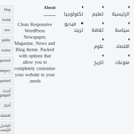
About
blog
الرئيسية
تعليم
تكنولوجيا
brutal
فيديو
Clean Responsive
سياسة
ثقافة
تريند
WordPress
new
Newspaper,
public
Magazine, News and
اقتصاد
علوم
Blog theme. Packed
roobet
with options that
gorized
allow you to
منوعات
تاريخ
completely customize
ategory
your website to your
needs.
gotized
أحدث
الموضو
أخبار
اقتصاد
الباندل
الرئيس