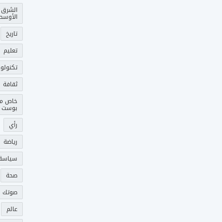
الشرق
الأوسط
تاريخ
تعليم
تكنولوج
ثقافة
خاص م
بوست
رأي
رياضة
سياسة
صحة
صوتك 
عالم