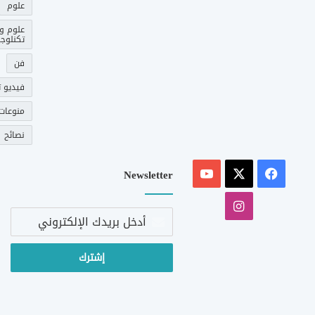
علوم
علوم و
تكنلوجي
فن
فيديو ت
منوعات
نصائح
‫X
فيسبوك
‫YouTube
Newsletter
انستقرام
أدخل
بريدك
الإلكتروني