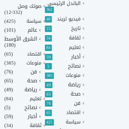
الباندل الرئيسي
صوتك وصل
362
(12٬332)
فيديو تريند
48
سياسة
(425)
تاريخ
15
عالم
(101)
ثقافة
الشرق الأوسط
34
(180)
تعليم
84
اقتصاد
(65)
أخبار
59
منوعات
(385)
نصائح
5
فن
(76)
منوعات
385
صحة
(65)
رياضة
49
رياضة
(49)
صحة
65
تعليم
(84)
فن
76
نصائح
(5)
اقتصاد
65
أخبار
(59)
سياسة
425
ثقافة
(34)