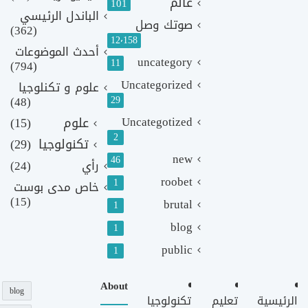
عالم
101
الباندل الرئيسي
صوتك وصل
(362)
12٬158
أحدث الموضوعات
uncategory
11
(794)
Uncategorized
علوم و تكنلوجيا
(48)
29
Uncategotized
علوم
(15)
2
تكنولوجيا
(29)
new
46
رأي
(24)
roobet
1
خاص مدى بوست
(15)
brutal
1
blog
1
public
1
About
blog
الرئيسية
تعليم
تكنولوجيا