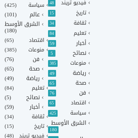
فيديو تريند
48
سياسة
(425)
تاريخ
15
عالم
(101)
ثقافة
الشرق الأوسط
34
(180)
تعليم
84
اقتصاد
(65)
أخبار
59
منوعات
(385)
نصائح
5
فن
(76)
منوعات
385
صحة
(65)
رياضة
49
رياضة
(49)
صحة
65
تعليم
(84)
فن
76
نصائح
(5)
اقتصاد
65
أخبار
(59)
سياسة
425
ثقافة
(34)
الشرق الأوسط
تاريخ
(15)
180
فيديو تريند
(48)