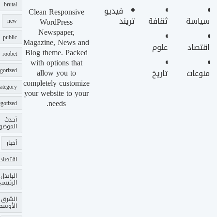
brutal
فيديو
Clean Responsive
سياسة
ثقافة
تريند
WordPress
new
Newspaper,
public
Magazine, News and
اقتصاد
علوم
Blog theme. Packed
roobet
with options that
gorized
allow you to
منوعات
تاريخ
completely customize
ategory
your website to your
needs.
gotized
أحدث
الموضو
أخبار
اقتصاد
الباندل
الرئيس
الشرق
الأوسط