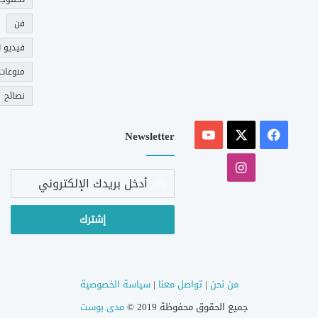
فن
فيديو ت
منوعات
نصائح
‫X
فيسبوك
‫YouTube
Newsletter
انستقرام
أدخل
بريدك
الإلكتروني
من نحن
|
تواصل معنا
|
سياسة الخصوصية
جميع الحقوق محفوظة 2019 ©
مدى بوست