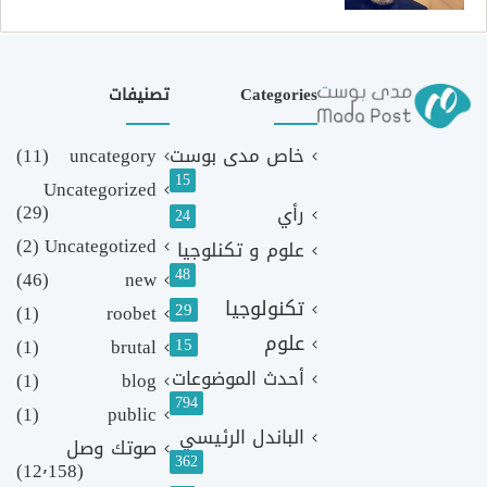
Categories
تصنيفات
خاص مدى بوست
uncategory
(11)
15
Uncategorized
(29)
رأي
24
(2)
Uncategotized
علوم و تكنلوجيا
48
(46)
new
تكنولوجيا
29
(1)
roobet
علوم
(1)
brutal
15
أحدث الموضوعات
(1)
blog
794
(1)
public
الباندل الرئيسي
صوتك وصل
362
(12٬158)