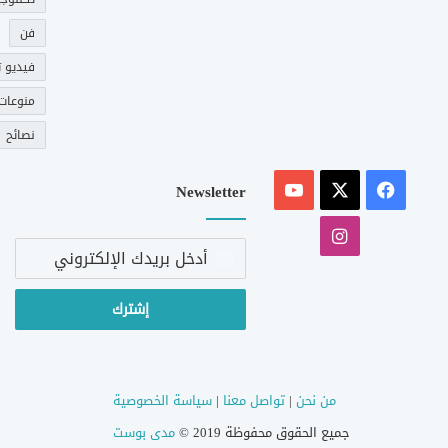
فن
فيديو ت
منوعات
نصائح
‫X
فيسبوك
‫YouTube
Newsletter
انستقرام
أدخل
بريدك
الإلكتروني
من نحن
|
تواصل معنا
|
سياسة الخصوصية
جميع الحقوق محفوظة 2019 ©
مدى بوست