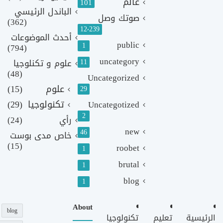
عالم
101
الباندل الرئيسي
صوتك وصل
(362)
12٬239
أحدث الموضوعات
public
1
(794)
uncategory
11
علوم و تكنلوجيا
(48)
Uncategorized
علوم
(15)
29
تكنولوجيا
(29)
Uncategotized
2
رأي
(24)
new
46
خاص مدى بوست
(15)
roobet
1
brutal
1
blog
1
About
blog
الرئيسية
تعليم
تكنولوجيا