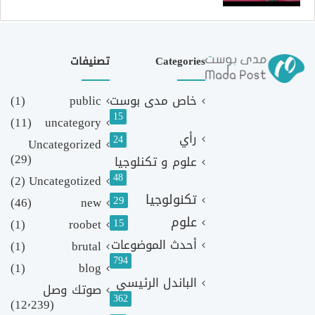
Categories
تصنيفات
خاص مدى بوست
public
(1)
15
(11)
uncategory
رأي
24
Uncategorized
(29)
علوم و تكنلوجيا
48
(2)
Uncategotized
تكنولوجيا
29
(46)
new
علوم
(1)
roobet
15
أحدث الموضوعات
(1)
brutal
794
(1)
blog
الباندل الرئيسي
صوتك وصل
362
(12٬239)