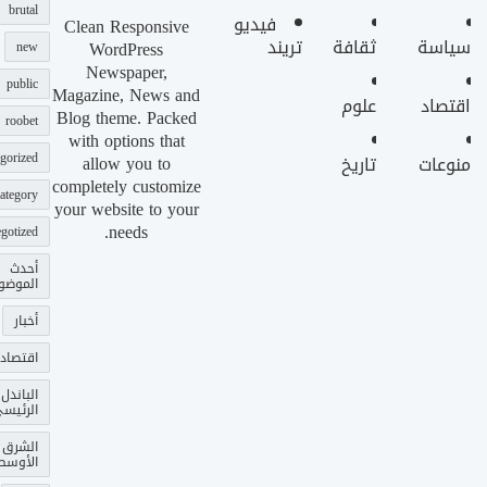
brutal
فيديو
Clean Responsive
سياسة
ثقافة
تريند
WordPress
new
Newspaper,
public
Magazine, News and
اقتصاد
علوم
Blog theme. Packed
roobet
with options that
gorized
allow you to
منوعات
تاريخ
completely customize
ategory
your website to your
needs.
gotized
أحدث
الموضو
أخبار
اقتصاد
الباندل
الرئيس
الشرق
الأوسط