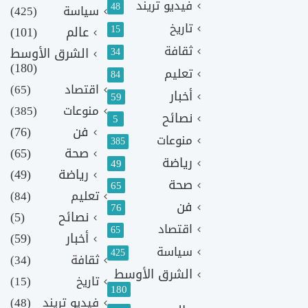
فيديو تريند
48
سياسة
(425)
تاريخ
15
عالم
(101)
ثقافة
الشرق الأوسط
34
(180)
تعليم
84
اقتصاد
(65)
أخبار
59
منوعات
(385)
نصائح
5
فن
(76)
منوعات
385
صحة
(65)
رياضة
49
رياضة
(49)
صحة
65
تعليم
(84)
فن
76
نصائح
(5)
اقتصاد
65
أخبار
(59)
سياسة
425
ثقافة
(34)
الشرق الأوسط
تاريخ
(15)
180
فيديو تريند
(48)