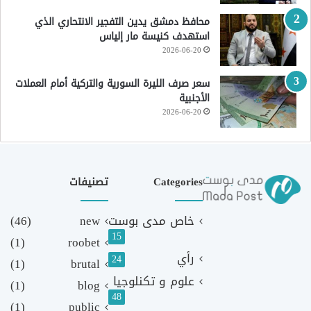
محافظ دمشق يدين التفجير الانتحاري الذي
استهدف كنيسة مار إلياس
2026-06-20
سعر صرف الليرة السورية والتركية أمام العملات
الأجنبية
2026-06-20
Categories
تصنيفات
خاص مدى بوست
new
(46)
15
(1)
roobet
رأي
24
(1)
brutal
علوم و تكنلوجيا
(1)
blog
48
(1)
public