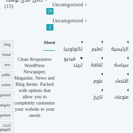
Uncategorized
(15)
29
Uncategotized
2
About
blog
الرئيسية
تعليم
تكنولوجيا
brutal
فيديو
Clean Responsive
سياسة
ثقافة
تريند
WordPress
new
Newspaper,
public
Magazine, News and
اقتصاد
علوم
Blog theme. Packed
roobet
with options that
gorized
allow you to
منوعات
تاريخ
completely customize
ategory
your website to your
needs.
gotized
أحدث
الموضو