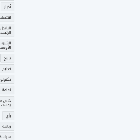
أخبار
اقتصاد
الباندل
الرئيس
الشرق
الأوسط
تاريخ
تعليم
تكنولوج
ثقافة
خاص م
بوست
رأي
رياضة
سياسة