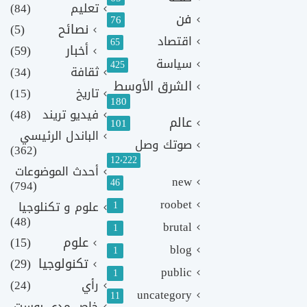
تعليم
(84)
فن
76
نصائح
(5)
اقتصاد
65
أخبار
(59)
سياسة
425
ثقافة
(34)
الشرق الأوسط
تاريخ
(15)
180
فيديو تريند
(48)
عالم
101
الباندل الرئيسي
صوتك وصل
(362)
12٬222
أحدث الموضوعات
new
46
(794)
roobet
1
علوم و تكنلوجيا
(48)
brutal
1
علوم
(15)
blog
1
تكنولوجيا
(29)
public
1
رأي
(24)
uncategory
11
خاص مدى بوست