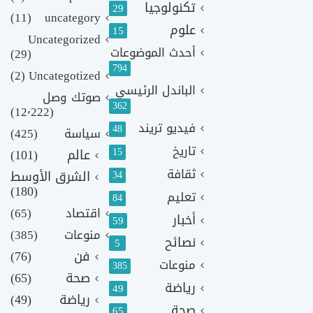
تكنولوجيا
29
(11)
uncategory
علوم
15
Uncategorized
أحدث الموضوعات
(29)
794
(2)
Uncategotized
الباندل الرئيسي
صوتك وصل
362
(12٬222)
فيديو تريند
48
سياسة
(425)
تاريخ
15
عالم
(101)
ثقافة
الشرق الأوسط
34
(180)
تعليم
84
اقتصاد
(65)
أخبار
59
منوعات
(385)
نصائح
5
فن
(76)
منوعات
385
صحة
(65)
رياضة
49
رياضة
(49)
صحة
65