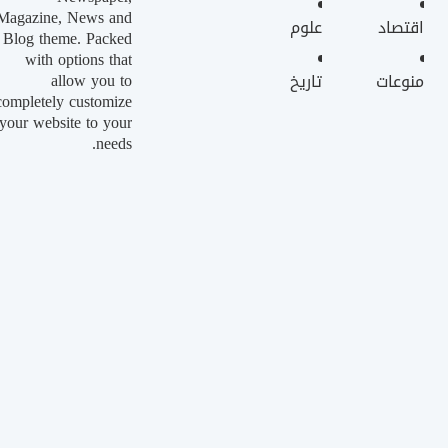
Magazine, News and
اقتصاد
علوم
Blog theme. Packed
with options that
allow you to
منوعات
تاريخ
completely customize
your website to your
needs.