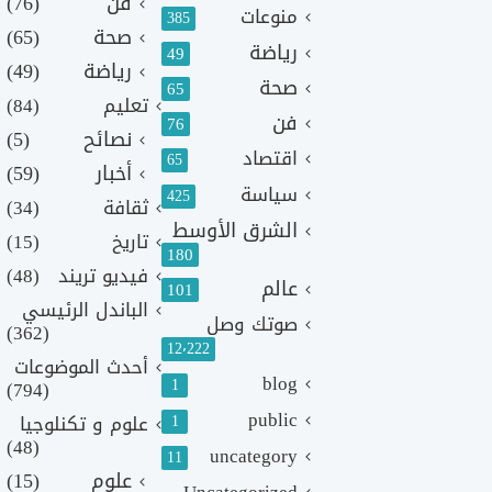
فن
(76)
منوعات
385
صحة
(65)
رياضة
49
رياضة
(49)
صحة
65
تعليم
(84)
فن
76
نصائح
(5)
اقتصاد
65
أخبار
(59)
سياسة
425
ثقافة
(34)
الشرق الأوسط
تاريخ
(15)
180
فيديو تريند
(48)
عالم
101
الباندل الرئيسي
صوتك وصل
(362)
12٬222
أحدث الموضوعات
blog
1
(794)
public
1
علوم و تكنلوجيا
(48)
uncategory
11
علوم
(15)