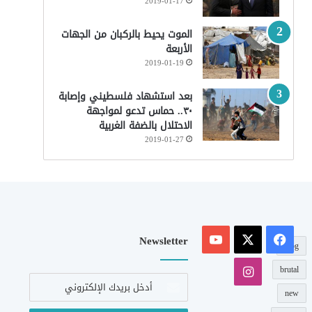
2019-01-17
الموت يحيط بالركبان من الجهات
الأربعة
2019-01-19
بعد استشهاد فلسطيني وإصابة
٣٠.. حماس تدعو لمواجهة
الاحتلال بالضفة الغربية
2019-01-27
‫X
فيسبوك
‫YouTube
Newsletter
blog
انستقرام
brutal
أدخل
بريدك
new
الإلكتروني