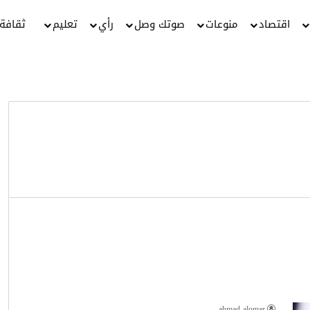
اقتصاد
منوعات
صوتك وصل
رأي
تعليم
ثقافة
ahmad alomar