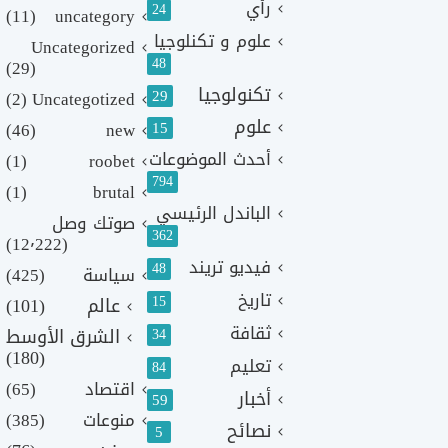
رأي
24
(11)
uncategory
علوم و تكنلوجيا
Uncategorized
48
(29)
تكنولوجيا
29
(2)
Uncategotized
علوم
(46)
new
15
أحدث الموضوعات
(1)
roobet
794
(1)
brutal
الباندل الرئيسي
صوتك وصل
362
(12٬222)
فيديو تريند
48
سياسة
(425)
تاريخ
15
عالم
(101)
ثقافة
الشرق الأوسط
34
(180)
تعليم
84
اقتصاد
(65)
أخبار
59
منوعات
(385)
نصائح
5