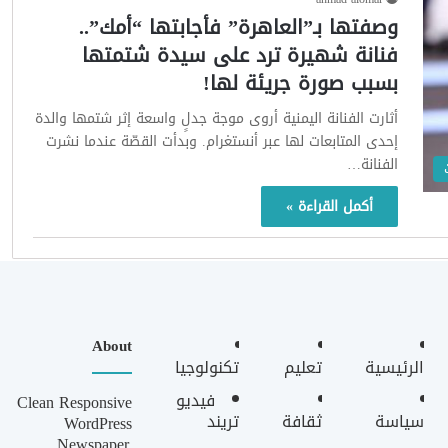
وصفتها بـ”العاهرة” فأجابتها “أمك”..
فنانة شهيرة ترد على سيدة شتمتها
بسبب صورة جريئة لها!
أثارت الفنانة اليمنية أروى موجة جدلٍ واسعة إثر شتمها والدة
إحدى المتابعات لها عبر أنستغرام. وبدأت القصّة عندما نشرت
الفنانة…
أكمل القراءة »
About
الرئيسية
تعليم
تكنولوجيا
فيديو
Clean Responsive
سياسة
ثقافة
تريند
WordPress
Newspaper,