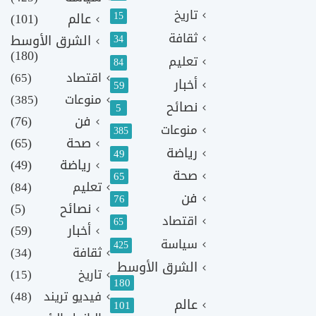
تاريخ
15
عالم
(101)
ثقافة
الشرق الأوسط
34
(180)
تعليم
84
اقتصاد
(65)
أخبار
59
منوعات
(385)
نصائح
5
فن
(76)
منوعات
385
صحة
(65)
رياضة
49
رياضة
(49)
صحة
65
تعليم
(84)
فن
76
نصائح
(5)
اقتصاد
65
أخبار
(59)
سياسة
425
ثقافة
(34)
الشرق الأوسط
تاريخ
(15)
180
فيديو تريند
(48)
عالم
101