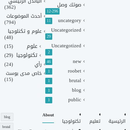
الباندل الرئيسي
صوتك وصل
(362)
12٬296
أحدث الموضوعات
uncategory
11
(794)
Uncategorized
علوم و تكنلوجيا
(48)
29
Uncategotized
علوم
(15)
2
تكنولوجيا
(29)
new
46
رأي
(24)
roobet
1
خاص مدى بوست
(15)
brutal
1
blog
1
public
1
About
blog
الرئيسية
تعليم
تكنولوجيا
brutal