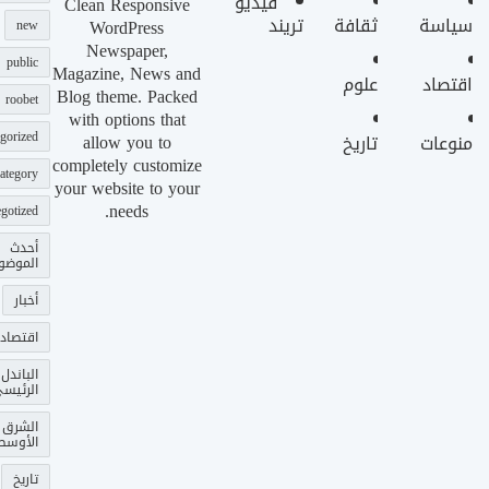
فيديو
Clean Responsive
سياسة
ثقافة
تريند
WordPress
new
Newspaper,
public
Magazine, News and
اقتصاد
علوم
Blog theme. Packed
roobet
with options that
gorized
allow you to
منوعات
تاريخ
completely customize
ategory
your website to your
needs.
gotized
أحدث
الموضو
أخبار
اقتصاد
الباندل
الرئيس
الشرق
الأوسط
تاريخ