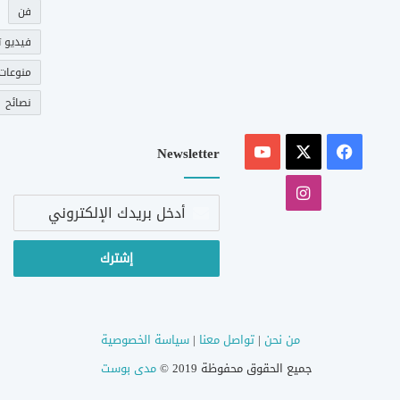
فن
فيديو ت
منوعات
نصائح
‫X
فيسبوك
‫YouTube
Newsletter
انستقرام
أدخل
بريدك
الإلكتروني
من نحن
|
تواصل معنا
|
سياسة الخصوصية
جميع الحقوق محفوظة 2019 ©
مدى بوست