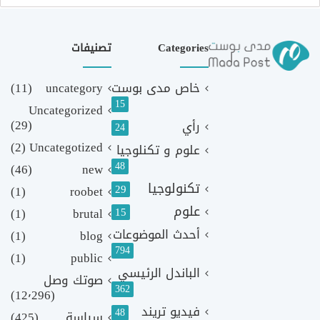
Categories
تصنيفات
خاص مدى بوست
uncategory
(11)
15
Uncategorized
(29)
رأي
24
(2)
Uncategotized
علوم و تكنلوجيا
48
(46)
new
تكنولوجيا
29
(1)
roobet
علوم
(1)
brutal
15
أحدث الموضوعات
(1)
blog
794
(1)
public
الباندل الرئيسي
صوتك وصل
362
(12٬296)
فيديو تريند
48
سياسة
(425)