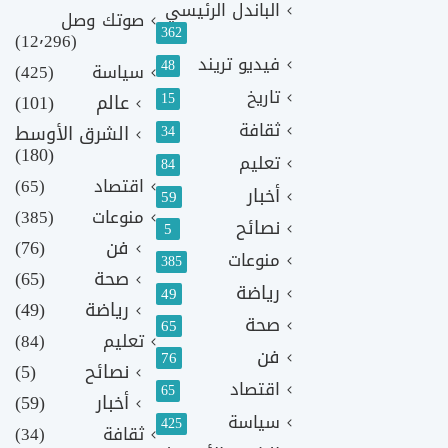
الباندل الرئيسي
صوتك وصل
362
(12٬296)
فيديو تريند
48
سياسة
(425)
تاريخ
15
عالم
(101)
ثقافة
الشرق الأوسط
34
(180)
تعليم
84
اقتصاد
(65)
أخبار
59
منوعات
(385)
نصائح
5
فن
(76)
منوعات
385
صحة
(65)
رياضة
49
رياضة
(49)
صحة
65
تعليم
(84)
فن
76
نصائح
(5)
اقتصاد
65
أخبار
(59)
سياسة
425
ثقافة
(34)