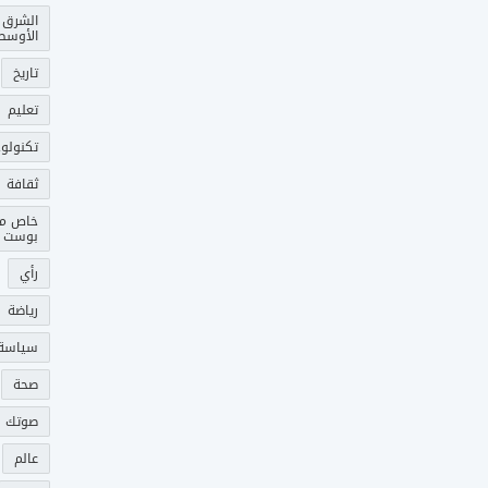
الشرق
الأوسط
تاريخ
تعليم
تكنولوج
ثقافة
خاص م
بوست
رأي
رياضة
سياسة
صحة
صوتك 
عالم