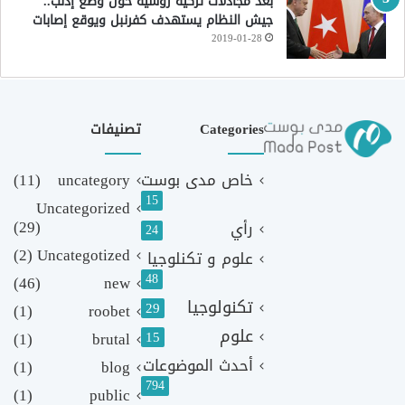
بعد مجادلات تركية روسية حول وضع إدلب..
جيش النظام يستهدف كفرنبل ويوقع إصابات
2019-01-28
Categories
تصنيفات
خاص مدى بوست
uncategory
(11)
15
Uncategorized
(29)
رأي
24
(2)
Uncategotized
علوم و تكنلوجيا
48
(46)
new
تكنولوجيا
29
(1)
roobet
علوم
(1)
brutal
15
أحدث الموضوعات
(1)
blog
794
(1)
public