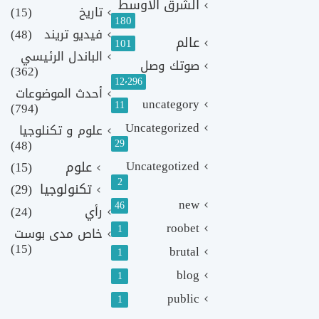
الشرق الأوسط
تاريخ
(15)
180
فيديو تريند
(48)
عالم
101
الباندل الرئيسي
صوتك وصل
(362)
12٬296
أحدث الموضوعات
uncategory
11
(794)
Uncategorized
علوم و تكنلوجيا
(48)
29
Uncategotized
علوم
(15)
2
تكنولوجيا
(29)
new
46
رأي
(24)
roobet
1
خاص مدى بوست
(15)
brutal
1
blog
1
public
1