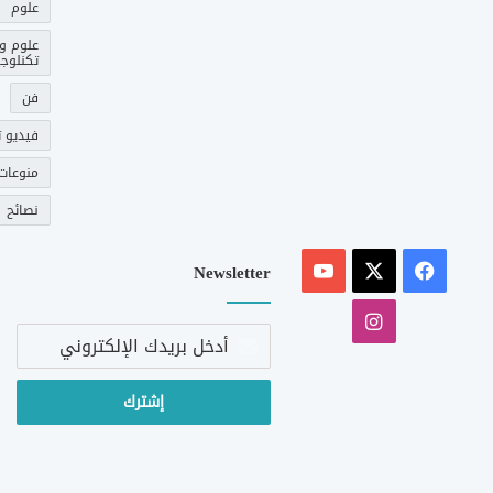
علوم
علوم و
تكنلوجي
فن
فيديو ت
منوعات
نصائح
‫X
فيسبوك
‫YouTube
Newsletter
انستقرام
أدخل
بريدك
الإلكتروني