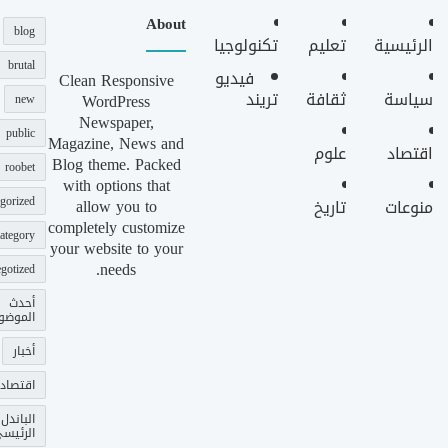
About
blog
الرئيسية
تعليم
تكنولوجيا
brutal
فيديو
Clean Responsive
سياسة
ثقافة
تريند
WordPress
new
Newspaper,
public
Magazine, News and
اقتصاد
علوم
Blog theme. Packed
roobet
with options that
gorized
allow you to
منوعات
تاريخ
completely customize
ategory
your website to your
needs.
gotized
أحدث
الموضو
أخبار
اقتصاد
الباندل
الرئيس