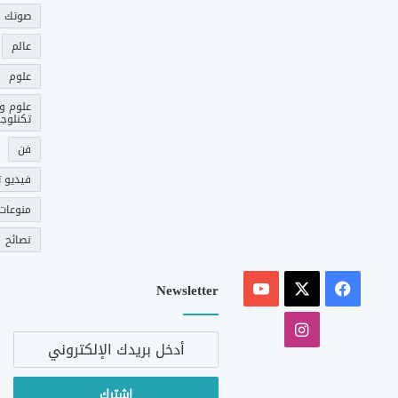
صوتك 
عالم
علوم
علوم و
تكنلوجي
فن
فيديو ت
منوعات
نصائح
‫X
فيسبوك
‫YouTube
Newsletter
انستقرام
أدخل
بريدك
الإلكتروني