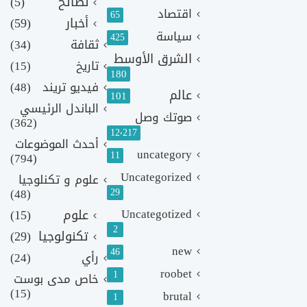
نصائح
(5)
اقتصاد
65
أخبار
(59)
سياسة
425
ثقافة
(34)
الشرق الأوسط
تاريخ
(15)
180
فيديو تريند
(48)
عالم
101
الباندل الرئيسي
صوتك وصل
(362)
12٬217
أحدث الموضوعات
uncategory
11
(794)
Uncategorized
علوم و تكنلوجيا
(48)
29
Uncategotized
علوم
(15)
2
تكنولوجيا
(29)
new
46
رأي
(24)
roobet
1
خاص مدى بوست
(15)
brutal
1