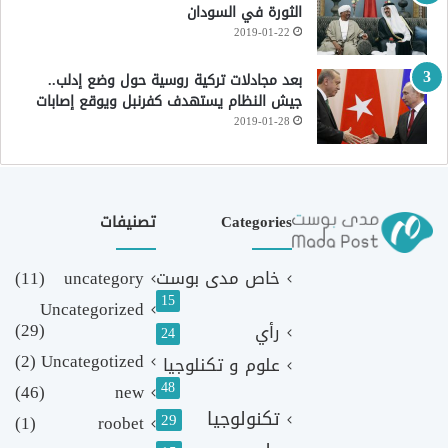
الثورة في السودان
2019-01-22
بعد مجادلات تركية روسية حول وضع إدلب..
جيش النظام يستهدف كفرنبل ويوقع إصابات
2019-01-28
Categories
تصنيفات
خاص مدى بوست
uncategory
(11)
15
Uncategorized
(29)
رأي
24
(2)
Uncategotized
علوم و تكنلوجيا
48
(46)
new
تكنولوجيا
29
(1)
roobet