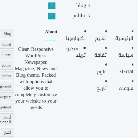
blog
1
public
1
About
blog
الرئيسية
تعليم
تكنولوجيا
brutal
فيديو
Clean Responsive
سياسة
ثقافة
تريند
WordPress
new
Newspaper,
public
Magazine, News and
اقتصاد
علوم
Blog theme. Packed
roobet
with options that
gorized
allow you to
منوعات
تاريخ
completely customize
ategory
your website to your
needs.
gotized
أحدث
الموضو
أخبار