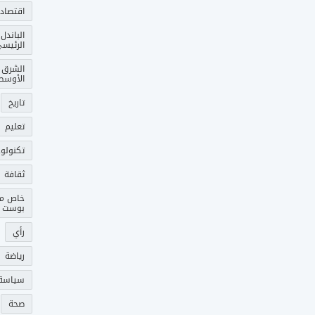
اقتصاد
الباندل
الرئيس
الشرق
الأوسط
تاريخ
تعليم
تكنولوج
ثقافة
خاص م
بوست
رأي
رياضة
سياسة
صحة