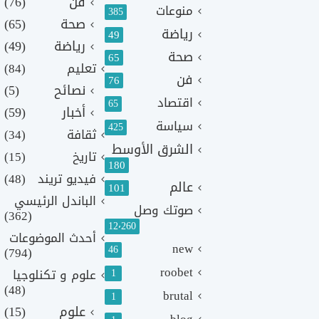
فن
(76)
منوعات
385
صحة
(65)
رياضة
49
رياضة
(49)
صحة
65
تعليم
(84)
فن
76
نصائح
(5)
اقتصاد
65
أخبار
(59)
سياسة
425
ثقافة
(34)
الشرق الأوسط
تاريخ
(15)
180
فيديو تريند
(48)
عالم
101
الباندل الرئيسي
صوتك وصل
(362)
12٬260
أحدث الموضوعات
new
46
(794)
roobet
1
علوم و تكنلوجيا
(48)
brutal
1
علوم
(15)