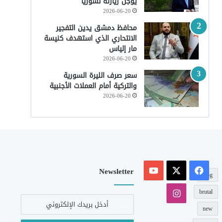
يؤجّل زيارته لسوريا
2026-06-20
محافظ دمشق يدين التفجير
الانتحاري الذي استهدف كنيسة
مار إلياس
2026-06-20
سعر صرف الليرة السورية
والتركية أمام العملات الأجنبية
2026-06-20
‫X
فيسبوك
‫YouTube
Newsletter
blog
انستقرام
brutal
أدخل
بريدك
new
الإلكتروني