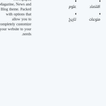
Magazine, News and
اقتصاد
علوم
Blog theme. Packed
with options that
allow you to
منوعات
تاريخ
completely customize
your website to your
needs.