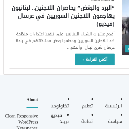
“البرد والبغض” يحاصران اللاجئين.. لبنانيون
يهاجمون اللاجئين السوريين في عرسال
(فيديو)
أقدم عشرات الشبان اللبنانيين على تنفيذ اعتداءات منظّمة
ضد اللاجئين السوريين وحطموا بعض ممتلكاتهم في بلدة
عرسال شرق لبنان. وأظهر…
أكمل القراءة »
About
الرئيسية
تعليم
تكنولوجيا
فيديو
Clean Responsive
سياسة
ثقافة
تريند
WordPress
Newspaper,