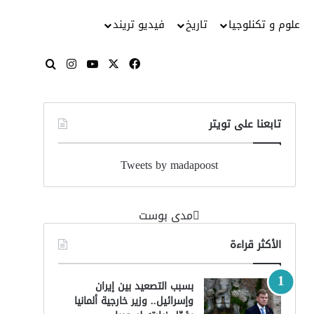
علوم و تكنلوجيا
تاريخ
فيديو تريند
‫X
فيسبوك
‫YouTube
انستقرام
بحث عن
تابعنا على تويتر
Tweets by madapoost
‏مدى بوست‏
الأكثر قراءة
بسبب التصعيد بين إيران
وإسرائيل.. وزير خارجية ألمانيا