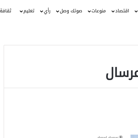
اقتصاد
منوعات
صوتك وصل
رأي
تعليم
ثقافة
عرسال
ahmad alomar