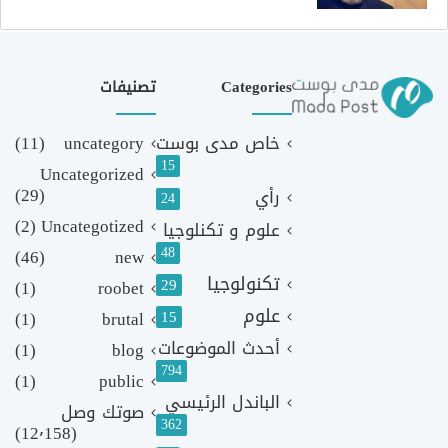
Categories
تصنيفات
خاص مدى بوست
uncategory
(11)
15
Uncategorized
(29)
رأي
24
(2)
Uncategotized
علوم و تكنلوجيا
48
(46)
new
تكنولوجيا
29
(1)
roobet
علوم
(1)
brutal
15
أحدث الموضوعات
(1)
blog
794
(1)
public
الباندل الرئيسي
صوتك وصل
362
(12٬158)