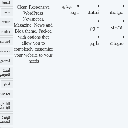
brutal
فيديو
Clean Responsive
سياسة
ثقافة
تريند
WordPress
new
Newspaper,
public
Magazine, News and
اقتصاد
علوم
Blog theme. Packed
roobet
with options that
gorized
allow you to
منوعات
تاريخ
completely customize
ategory
your website to your
needs.
gotized
أحدث
الموضو
أخبار
اقتصاد
الباندل
الرئيس
الشرق
الأوسط