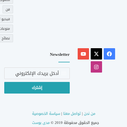
فن
فيديو ت
منوعات
نصائح
‫X
فيسبوك
‫YouTube
Newsletter
انستقرام
أدخل
بريدك
الإلكتروني
من نحن
|
تواصل معنا
|
سياسة الخصوصية
جميع الحقوق محفوظة 2019 ©
مدى بوست