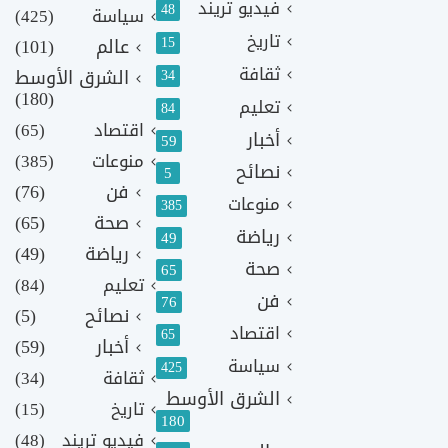
فيديو تريند
48
سياسة
(425)
تاريخ
15
عالم
(101)
ثقافة
الشرق الأوسط
34
(180)
تعليم
84
اقتصاد
(65)
أخبار
59
منوعات
(385)
نصائح
5
فن
(76)
منوعات
385
صحة
(65)
رياضة
49
رياضة
(49)
صحة
65
تعليم
(84)
فن
76
نصائح
(5)
اقتصاد
65
أخبار
(59)
سياسة
425
ثقافة
(34)
الشرق الأوسط
تاريخ
(15)
180
فيديو تريند
(48)