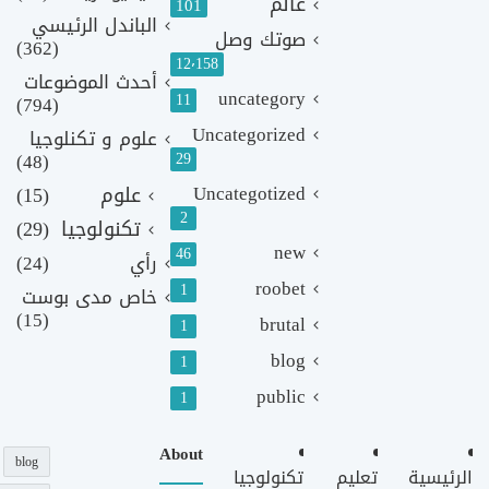
عالم
101
الباندل الرئيسي
صوتك وصل
(362)
12٬158
أحدث الموضوعات
uncategory
11
(794)
Uncategorized
علوم و تكنلوجيا
(48)
29
Uncategotized
علوم
(15)
2
تكنولوجيا
(29)
new
46
رأي
(24)
roobet
1
خاص مدى بوست
(15)
brutal
1
blog
1
public
1
About
blog
الرئيسية
تعليم
تكنولوجيا