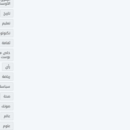
الأوسط
تاريخ
تعليم
تكنولوج
ثقافة
خاص م
بوست
رأي
رياضة
سياسة
صحة
صوتك 
عالم
علوم