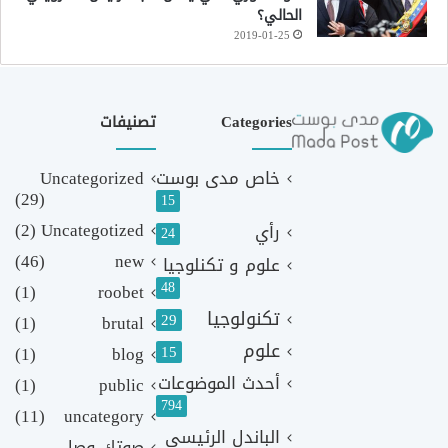
الحالي؟
2019-01-25
Categories
تصنيفات
خاص مدى بوست
Uncategorized
(29)
15
(2)
Uncategotized
رأي
24
(46)
new
علوم و تكنلوجيا
48
(1)
roobet
تكنولوجيا
29
(1)
brutal
علوم
(1)
blog
15
أحدث الموضوعات
(1)
public
794
(11)
uncategory
الباندل الرئيسي
صوتك وصل