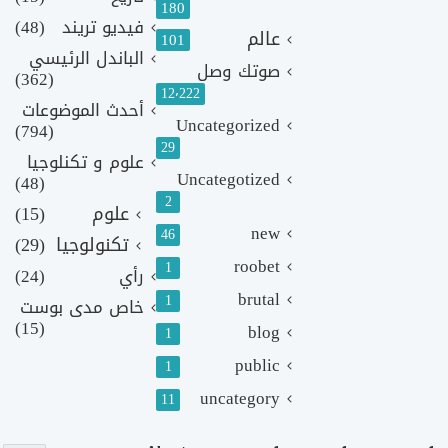
180
فيديو تريند
(48)
عالم
101
الباندل الرئيسي
صوتك وصل
(362)
12٬222
أحدث الموضوعات
Uncategorized
(794)
29
علوم و تكنلوجيا
Uncategotized
(48)
2
علوم
(15)
new
46
تكنولوجيا
(29)
roobet
1
رأي
(24)
brutal
1
خاص مدى بوست
(15)
blog
1
public
1
uncategory
11