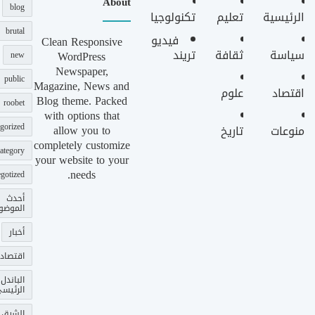
About
blog
الرئيسية
تعليم
تكنولوجيا
brutal
فيديو
Clean Responsive
سياسة
ثقافة
تريند
WordPress
new
Newspaper,
public
Magazine, News and
اقتصاد
علوم
Blog theme. Packed
roobet
with options that
gorized
allow you to
منوعات
تاريخ
completely customize
ategory
your website to your
needs.
gotized
أحدث
الموضو
أخبار
اقتصاد
الباندل
الرئيس
الشرق