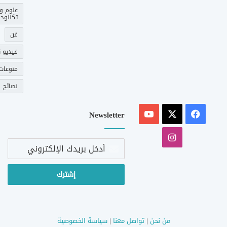
علوم و
تكنلوجي
فن
فيديو ت
منوعات
نصائح
‫X
فيسبوك
‫YouTube
Newsletter
انستقرام
أدخل
بريدك
الإلكتروني
من نحن
|
تواصل معنا
|
سياسة الخصوصية