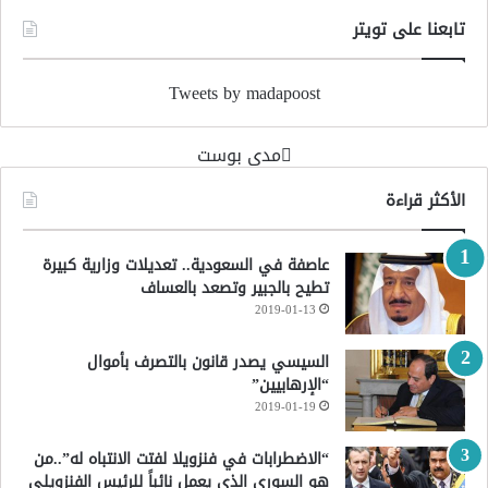
تابعنا على تويتر
Tweets by madapoost
‏مدى بوست‏
الأكثر قراءة
عاصفة في السعودية.. تعديلات وزارية كبيرة
تطيح بالجبير وتصعد بالعساف
2019-01-13
السيسي يصدر قانون بالتصرف بأموال
“الإرهابيين”
2019-01-19
“الاضطرابات في فنزويلا لفتت الانتباه له”..من
هو السوري الذي يعمل نائباً للرئيس الفنزويلي