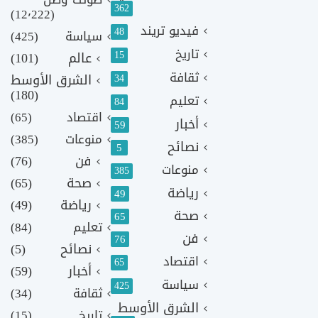
362
(12٬222)
فيديو تريند
48
سياسة
(425)
تاريخ
15
عالم
(101)
ثقافة
الشرق الأوسط
34
(180)
تعليم
84
اقتصاد
(65)
أخبار
59
منوعات
(385)
نصائح
5
فن
(76)
منوعات
385
صحة
(65)
رياضة
49
رياضة
(49)
صحة
65
تعليم
(84)
فن
76
نصائح
(5)
اقتصاد
65
أخبار
(59)
سياسة
425
ثقافة
(34)
الشرق الأوسط
تاريخ
(15)