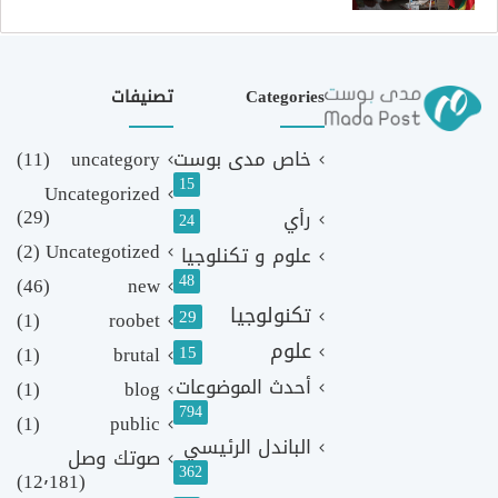
Categories
تصنيفات
خاص مدى بوست
uncategory
(11)
15
Uncategorized
(29)
رأي
24
(2)
Uncategotized
علوم و تكنلوجيا
48
(46)
new
تكنولوجيا
29
(1)
roobet
علوم
(1)
brutal
15
أحدث الموضوعات
(1)
blog
794
(1)
public
الباندل الرئيسي
صوتك وصل
362
(12٬181)