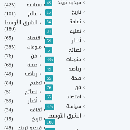
فيديو تريند
48
سياسة
(425)
تاريخ
15
عالم
(101)
ثقافة
الشرق الأوسط
34
(180)
تعليم
84
اقتصاد
(65)
أخبار
59
منوعات
(385)
نصائح
5
فن
(76)
منوعات
385
صحة
(65)
رياضة
49
رياضة
(49)
صحة
65
تعليم
(84)
فن
76
نصائح
(5)
اقتصاد
65
أخبار
(59)
سياسة
425
ثقافة
(34)
الشرق الأوسط
تاريخ
(15)
180
فيديو تريند
(48)