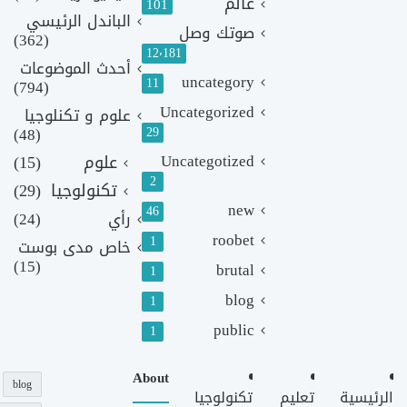
عالم
101
الباندل الرئيسي
صوتك وصل
(362)
12٬181
أحدث الموضوعات
uncategory
11
(794)
Uncategorized
علوم و تكنلوجيا
(48)
29
Uncategotized
علوم
(15)
2
تكنولوجيا
(29)
new
46
رأي
(24)
roobet
1
خاص مدى بوست
(15)
brutal
1
blog
1
public
1
About
blog
الرئيسية
تعليم
تكنولوجيا