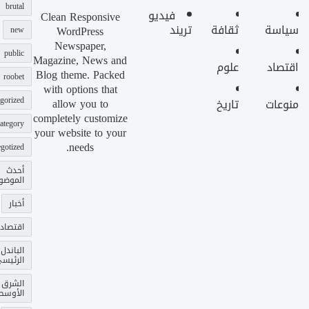
brutal
فيديو
Clean Responsive
سياسة
ثقافة
تريند
WordPress
new
Newspaper,
public
Magazine, News and
اقتصاد
علوم
Blog theme. Packed
roobet
with options that
gorized
allow you to
منوعات
تاريخ
completely customize
ategory
your website to your
needs.
gotized
أحدث
الموضو
أخبار
اقتصاد
الباندل
الرئيس
الشرق
الأوسط