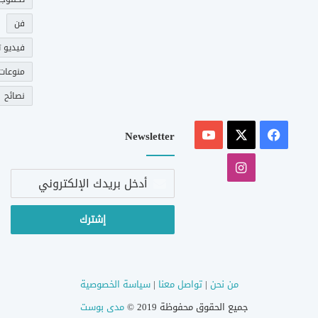
فن
فيديو ت
منوعات
نصائح
‫X
فيسبوك
‫YouTube
Newsletter
انستقرام
أدخل
بريدك
الإلكتروني
من نحن
|
تواصل معنا
|
سياسة الخصوصية
جميع الحقوق محفوظة 2019 ©
مدى بوست