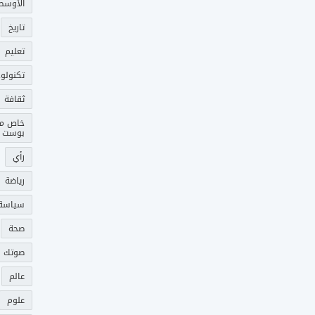
الأوسط
تاريخ
تعليم
تكنولوج
ثقافة
خاص م
بوست
رأي
رياضة
سياسة
صحة
صوتك 
عالم
علوم