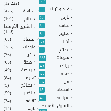
362
(12٬222)
فيديو تريند
48
سياسة
(425)
تاريخ
15
عالم
(101)
ثقافة
الشرق الأوسط
34
(180)
تعليم
84
اقتصاد
(65)
أخبار
59
منوعات
(385)
نصائح
5
فن
(76)
منوعات
385
صحة
(65)
رياضة
49
رياضة
(49)
صحة
65
تعليم
(84)
فن
76
نصائح
(5)
اقتصاد
65
أخبار
(59)
سياسة
425
ثقافة
(34)
الشرق الأوسط
تاريخ
(15)