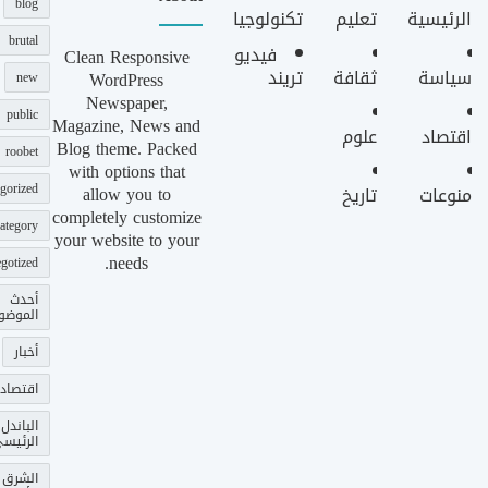
blog
الرئيسية
تعليم
تكنولوجيا
brutal
فيديو
Clean Responsive
سياسة
ثقافة
تريند
WordPress
new
Newspaper,
public
Magazine, News and
اقتصاد
علوم
Blog theme. Packed
roobet
with options that
gorized
allow you to
منوعات
تاريخ
completely customize
ategory
your website to your
needs.
gotized
أحدث
الموضو
أخبار
اقتصاد
الباندل
الرئيس
الشرق