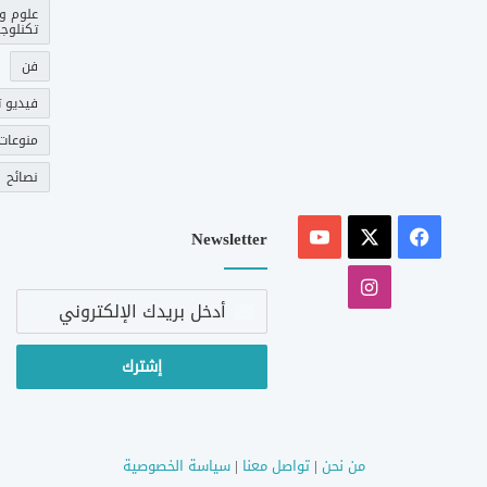
علوم و
تكنلوجي
فن
فيديو ت
منوعات
نصائح
‫X
فيسبوك
‫YouTube
Newsletter
انستقرام
أدخل
بريدك
الإلكتروني
من نحن
|
تواصل معنا
|
سياسة الخصوصية