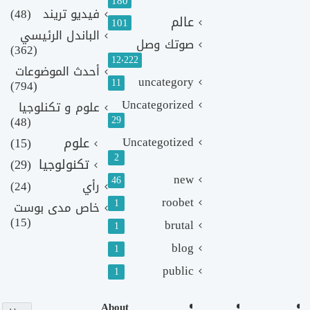
180
فيديو تريند
(48)
عالم
101
الباندل الرئيسي
صوتك وصل
(362)
12٬222
أحدث الموضوعات
uncategory
11
(794)
Uncategorized
علوم و تكنلوجيا
(48)
29
Uncategotized
علوم
(15)
2
تكنولوجيا
(29)
new
46
رأي
(24)
roobet
1
خاص مدى بوست
(15)
brutal
1
blog
1
public
1
About