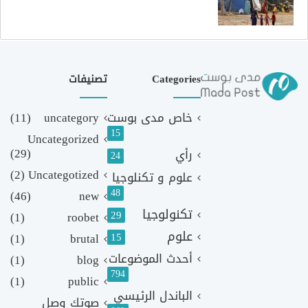
Categories
تصنيفات
خاص مدى بوست
uncategory
(11)
15
Uncategorized
(29)
رأي
24
(2)
Uncategotized
علوم و تكنلوجيا
48
(46)
new
تكنولوجيا
29
(1)
roobet
علوم
(1)
brutal
15
أحدث الموضوعات
(1)
blog
794
(1)
public
الباندل الرئيسي
صوتك وصل