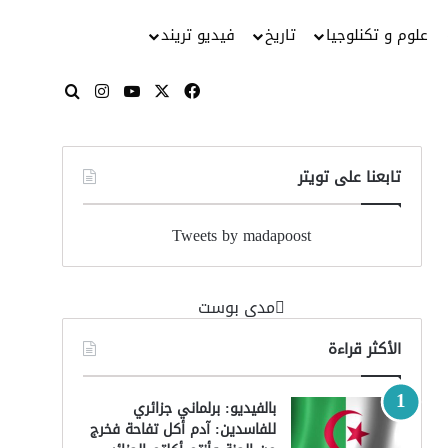
علوم و تكنلوجيا
تاريخ
فيديو تريند
‫X
فيسبوك
‫YouTube
انستقرام
بحث عن
تابعنا على تويتر
Tweets by madapoost
‏مدى بوست‏
الأكثر قراءة
بالفيديو: برلماني جزائري
للفاسدين: آدم أكل تفاحة فخرج