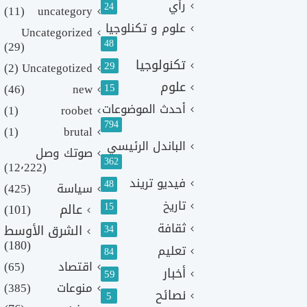
رأي
24
(11)
uncategory
علوم و تكنلوجيا
Uncategorized
48
(29)
تكنولوجيا
29
(2)
Uncategotized
علوم
(46)
new
15
أحدث الموضوعات
(1)
roobet
794
(1)
brutal
الباندل الرئيسي
صوتك وصل
362
(12٬222)
فيديو تريند
48
سياسة
(425)
تاريخ
15
عالم
(101)
ثقافة
الشرق الأوسط
34
(180)
تعليم
84
اقتصاد
(65)
أخبار
59
منوعات
(385)
نصائح
5