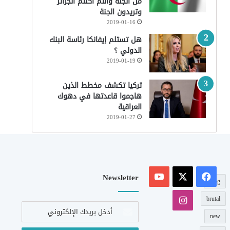
من الجنة وأنتم أكلتم الجزائر
وتريدون الجنة
2019-01-16
هل تستلم إيفانكا رئاسة البنك
الدولي ؟
2019-01-19
تركيا تكشف مخطط الذين
هاجموا قاعدتها في دهوك
العراقية
2019-01-27
‫X
فيسبوك
‫YouTube
Newsletter
blog
انستقرام
brutal
أدخل
بريدك
new
الإلكتروني