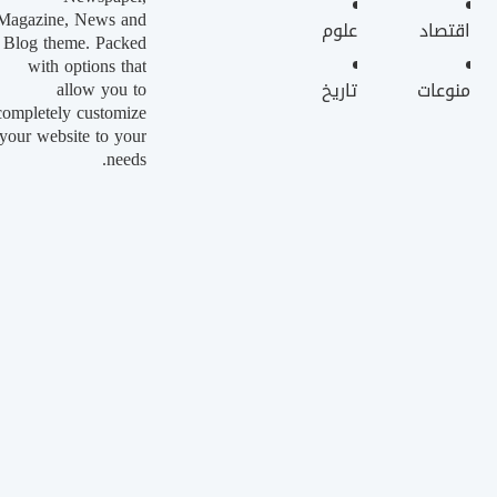
Magazine, News and
اقتصاد
علوم
Blog theme. Packed
with options that
allow you to
منوعات
تاريخ
completely customize
your website to your
needs.