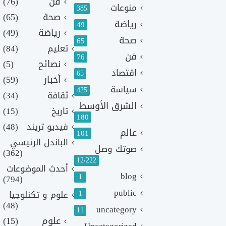
فن
(76)
منوعات
385
صحة
(65)
رياضة
49
رياضة
(49)
صحة
65
تعليم
(84)
فن
76
نصائح
(5)
اقتصاد
65
أخبار
(59)
سياسة
425
ثقافة
(34)
الشرق الأوسط
تاريخ
(15)
180
فيديو تريند
(48)
عالم
101
الباندل الرئيسي
صوتك وصل
(362)
12٬222
أحدث الموضوعات
blog
1
(794)
public
1
علوم و تكنلوجيا
(48)
uncategory
11
علوم
(15)