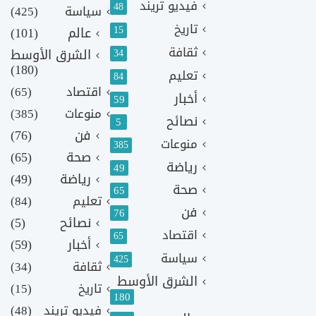
فيديو تريند
48
سياسة
(425)
تاريخ
15
عالم
(101)
ثقافة
الشرق الأوسط
34
(180)
تعليم
84
اقتصاد
(65)
أخبار
59
منوعات
(385)
نصائح
5
فن
(76)
منوعات
385
صحة
(65)
رياضة
49
رياضة
(49)
صحة
65
تعليم
(84)
فن
76
نصائح
(5)
اقتصاد
65
أخبار
(59)
سياسة
425
ثقافة
(34)
الشرق الأوسط
تاريخ
(15)
180
فيديو تريند
(48)