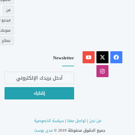
فن
فيديو ت
منوعات
نصائح
‫X
فيسبوك
‫YouTube
Newsletter
انستقرام
أدخل
بريدك
الإلكتروني
من نحن
|
تواصل معنا
|
سياسة الخصوصية
جميع الحقوق محفوظة 2019 ©
مدى بوست