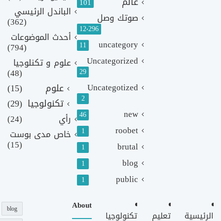
عالم
101
الباندل الرئيسي
صوتك وصل
(362)
12٬296
أحدث الموضوعات
uncategory
11
(794)
Uncategorized
علوم و تكنلوجيا
(48)
29
Uncategotized
علوم
(15)
2
تكنولوجيا
(29)
new
46
رأي
(24)
roobet
1
خاص مدى بوست
(15)
brutal
1
blog
1
public
1
About
blog
الرئيسية
تعليم
تكنولوجيا