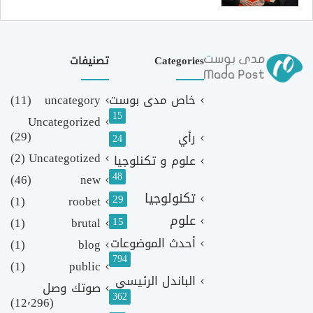
Categories
تصنيفات
خاص مدى بوست
uncategory
(11)
15
Uncategorized
(29)
رأي
24
(2)
Uncategotized
علوم و تكنلوجيا
48
(46)
new
تكنولوجيا
29
(1)
roobet
علوم
(1)
brutal
15
أحدث الموضوعات
(1)
blog
794
(1)
public
الباندل الرئيسي
صوتك وصل
362
(12٬296)