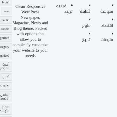
brutal
فيديو
Clean Responsive
سياسة
ثقافة
تريند
WordPress
new
Newspaper,
public
Magazine, News and
اقتصاد
علوم
Blog theme. Packed
roobet
with options that
gorized
allow you to
منوعات
تاريخ
completely customize
ategory
your website to your
needs.
gotized
أحدث
الموضو
أخبار
اقتصاد
الباندل
الرئيس
الشرق
الأوسط