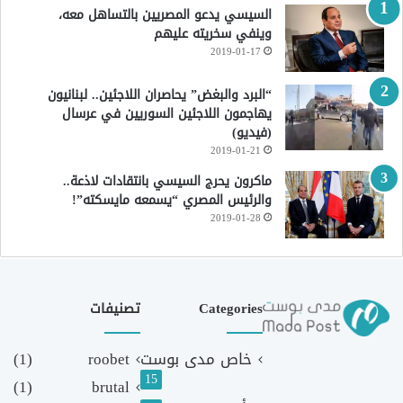
السيسي يدعو المصريين بالتساهل معه،
وينفي سخريته عليهم
2019-01-17
“البرد والبغض” يحاصران اللاجئين.. لبنانيون
يهاجمون اللاجئين السوريين في عرسال
(فيديو)
2019-01-21
ماكرون يحرج السيسي بانتقادات لاذعة..
والرئيس المصري “يسمعه مايسكته”!
2019-01-28
Categories
تصنيفات
خاص مدى بوست
roobet
(1)
15
(1)
brutal