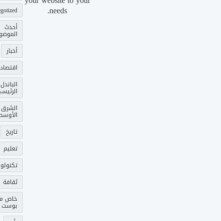
your website to your
needs.
gotized
أحدث
الموضو
أخبار
اقتصاد
الباندل
الرئيس
الشرق
الأوسط
تاريخ
تعليم
تكنولوج
ثقافة
خاص م
بوست