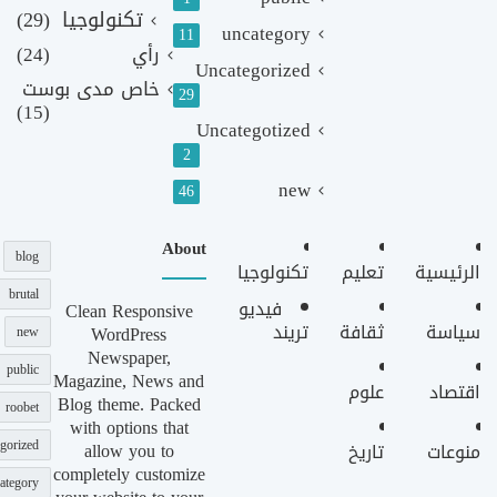
تكنولوجيا
(29)
uncategory
11
رأي
(24)
Uncategorized
خاص مدى بوست
29
(15)
Uncategotized
2
new
46
About
blog
الرئيسية
تعليم
تكنولوجيا
brutal
فيديو
Clean Responsive
سياسة
ثقافة
تريند
WordPress
new
Newspaper,
public
Magazine, News and
اقتصاد
علوم
Blog theme. Packed
roobet
with options that
gorized
allow you to
منوعات
تاريخ
completely customize
ategory